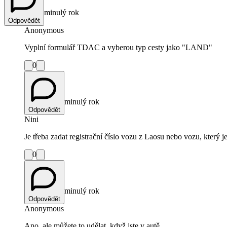
minulý rok
Odpovědět
Anonymous
Vyplní formulář TDAC a vyberou typ cesty jako "LAND"
0
minulý rok
Odpovědět
Nini
Je třeba zadat registrační číslo vozu z Laosu nebo vozu, který j
0
minulý rok
Odpovědět
Anonymous
Ano, ale můžete to udělat, když jste v autě