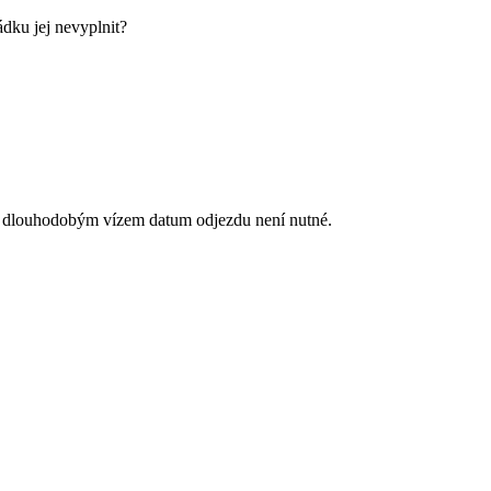
ádku jej nevyplnit?
u s dlouhodobým vízem datum odjezdu není nutné.