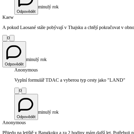
minulý rok
Odpovědět
Kaew
A pokud Laosané stále pobývají v Thajsku a chtějí pokračovat v obnov
0
minulý rok
Odpovědět
Anonymous
Vyplní formulář TDAC a vyberou typ cesty jako "LAND"
0
minulý rok
Odpovědět
Anonymous
Přijedu na letiště v Bangkoku a za 2 hodiny mám další let. Potřebuji p