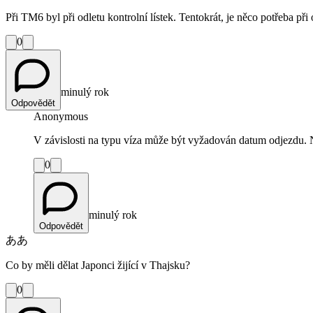
Při TM6 byl při odletu kontrolní lístek. Tentokrát, je něco potřeba 
0
minulý rok
Odpovědět
Anonymous
V závislosti na typu víza může být vyžadován datum odjezdu. N
0
minulý rok
Odpovědět
ああ
Co by měli dělat Japonci žijící v Thajsku?
0