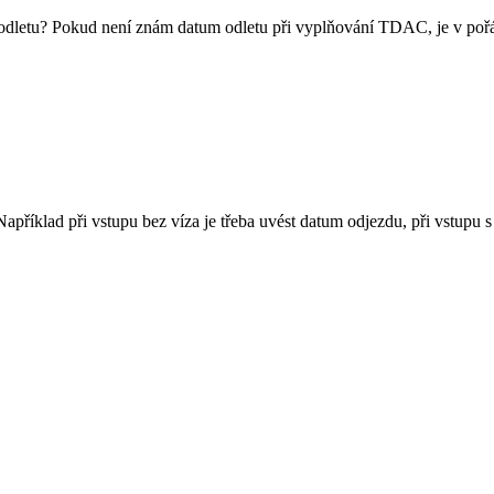
při odletu? Pokud není znám datum odletu při vyplňování TDAC, je v poř
apříklad při vstupu bez víza je třeba uvést datum odjezdu, při vstup