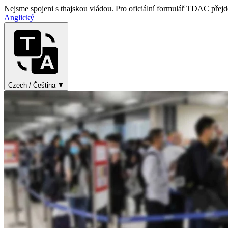
Nejsme spojeni s thajskou vládou. Pro oficiální formulář TDAC přejdě
Anglický
Czech / Čeština ▼