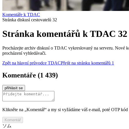
Komentáře k TDAC
Stránka diskusí cestovatelů 32
Stránka komentářů k TDAC 32
Procházejte archiv diskusí o TDAC vykreslovaný na serveru. Nové kom
procházení vyhledávači.
Zpět na hlavní průvodce TDAC
Přejít na stránku komentářů 1
Komentáře
(
1 439
)
přihlásit se
Klikněte na „Komentář“ a my si vyžádáme váš e‑mail, poté OTP kód
Komentář
ソム