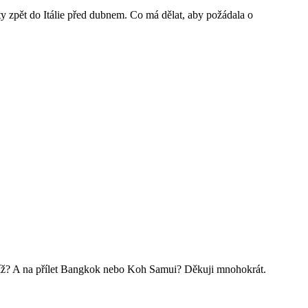
ety zpět do Itálie před dubnem. Co má dělat, aby požádala o
říž? A na přílet Bangkok nebo Koh Samui? Děkuji mnohokrát.