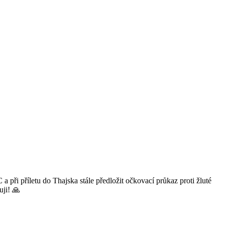
ři příletu do Thajska stále předložit očkovací průkaz proti žluté
uji! 🙏