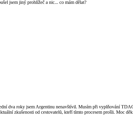
šel jsem jiný prohlížeč a nic... co mám dělat?
ní dva roky jsem Argentinu nenavštívil. Musím při vyplňování TDAC a p
ktuální zkušenosti od cestovatelů, kteří tímto procesem prošli. Moc děk