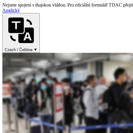
Nejsme spojeni s thajskou vládou. Pro oficiální formulář TDAC přejdě
Anglický
Czech / Čeština ▼