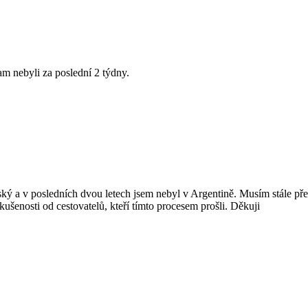
m nebyli za poslední 2 týdny.
ý a v posledních dvou letech jsem nebyl v Argentině. Musím stále před
ušenosti od cestovatelů, kteří tímto procesem prošli. Děkuji