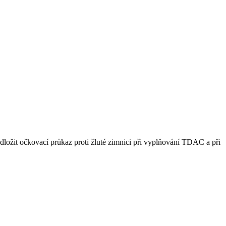
ložit očkovací průkaz proti žluté zimnici při vyplňování TDAC a při