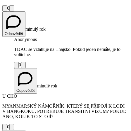
0
minulý rok
Odpovědět
Anonymous
TDAC se vztahuje na Thajsko. Pokud jeden nemáte, je to
volitelné.
0
minulý rok
Odpovědět
U CHO
MYANMARSKÝ NÁMOŘNÍK, KTERÝ SE PŘIPOJÍ K LODI
V BANGKOKU, POTŘEBUJE TRANSITNÍ VÍZUM? POKUD
ANO, KOLIK TO STOJÍ?
0