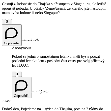
Cestuji z Indonésie do Thajska s přestupem v Singapuru, ale letiště
opouštět nebudu. U otázky 'Země/území, ze kterého jste nastoupili'
mám uvést Indonésii nebo Singapur?
0
minulý rok
Odpovědět
Anonymous
Pokud se jedná o samostatnou letenku, měli byste použít
poslední letenku letu / poslední část cesty pro svůj příletový
let TDAC.
0
minulý rok
Odpovědět
Josee
Dobrý den, Pojedeme na 1 týden do Thajska, poté na 2 týdny do