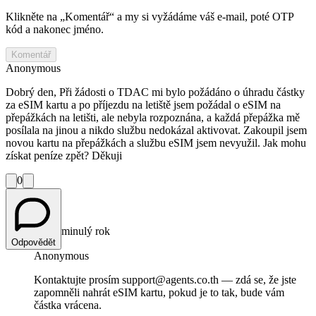
Klikněte na „Komentář“ a my si vyžádáme váš e‑mail, poté OTP
kód a nakonec jméno.
Komentář
Anonymous
Dobrý den, Při žádosti o TDAC mi bylo požádáno o úhradu částky
za eSIM kartu a po příjezdu na letiště jsem požádal o eSIM na
přepážkách na letišti, ale nebyla rozpoznána, a každá přepážka mě
posílala na jinou a nikdo službu nedokázal aktivovat. Zakoupil jsem
novou kartu na přepážkách a službu eSIM jsem nevyužil. Jak mohu
získat peníze zpět? Děkuji
0
minulý rok
Odpovědět
Anonymous
Kontaktujte prosím support@agents.co.th — zdá se, že jste
zapomněli nahrát eSIM kartu, pokud je to tak, bude vám
částka vrácena.