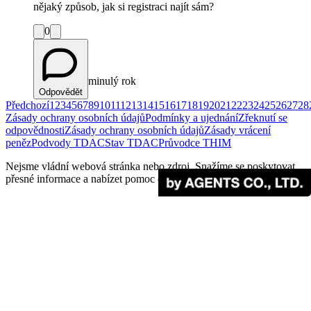
nějaký způsob, jak si registraci najít sám?
0
minulý rok
Odpovědět
Předchozí
1
2
3
4
5
6
7
8
9
10
11
12
13
14
15
16
17
18
19
20
21
22
23
24
25
26
27
28
Zásady ochrany osobních údajů
Podmínky a ujednání
Zřeknutí se
odpovědnosti
Zásady ochrany osobních údajů
Zásady vrácení
peněz
Podvody TDAC
Stav TDAC
Průvodce THIM
Nejsme vládní webová stránka nebo zdroj. Snažíme se poskytovat
přesné informace a nabízet pomoc cestovatelům.