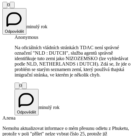
0
minulý rok
Odpovědět
Anonymous
Na oficiálních vládních stránkách TDAC není správné
označení "NLD : DUTCH", služba agentů správně
identifikuje tuto zemi jako NIZOZEMSKO (lze vyhledávat
podle NLD, NETHERLANDS i DUTCH). Zdá se, že jde o
problém se starým seznamem zemí, který používá thajská
imigrační stránka, ve kterém je několik chyb.
0
minulý rok
Odpovědět
Алена
Nemohu aktualizovat informace o mém přesunu odletu z Phuketu,
protože v poli "přílet" nelze vybrat číslo 25, protože již