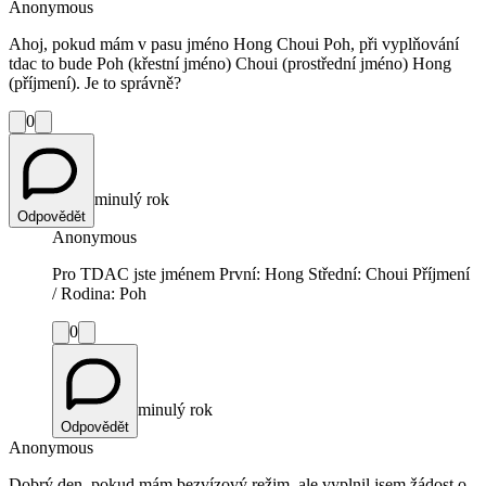
Anonymous
Ahoj, pokud mám v pasu jméno Hong Choui Poh, při vyplňování
tdac to bude Poh (křestní jméno) Choui (prostřední jméno) Hong
(příjmení). Je to správně?
0
minulý rok
Odpovědět
Anonymous
Pro TDAC jste jménem První: Hong Střední: Choui Příjmení
/ Rodina: Poh
0
minulý rok
Odpovědět
Anonymous
Dobrý den, pokud mám bezvízový režim, ale vyplnil jsem žádost o