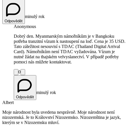
minulý rok
Odpovědět
Anonymous
Dobrý den. Myanmarským námořníkům je v Bangkoku
potřeba tranzitní vízum k nastoupení na loď. Cena je 35 USD.
Tato záležitost nesouvisí s TDAC (Thailand Digital Arrival
Card). Námořníkům není TDAC vyžadována. Vízum je
nutné žádat na thajském velvyslanectví. V případě potřeby
pomoci nás můžete kontaktovat.
0
minulý rok
Odpovědět
Albert
Moje národnost byla uvedena nesprávně. Moje národnost není
nizozemská. Je to Království Nizozemsko. Nizozemština je jazyk,
kterým se v Nizozemsku mluví.