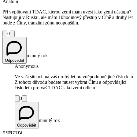
Anatolii
Při vyplňování TDAC, kterou zemi mám uvést jako zemi nástupu?
Nastupuji v Rusku, ale mám 10hodinový přestup v Číně a druhý let
bude z Číny, tranzitní zónu neopouštím.
0
minulý rok
Odpovědět
Anonymous
Ve vaší situaci má váš druhý let pravděpodobně jiné číslo letu.
Z tohoto důvodu budete muset vybrat Čínu a odpovídající
číslo letu pro váš TDAC jako zemi odletu.
0
minulý rok
Odpovědět
กชพรรณ