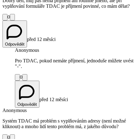
Dobrý den, můj pas nemá příjmení ani rodinné jméno, ale při
vyplňování formuláře TDAC je příjmení povinné, co mám dělat?
0
před 12 měsíci
Odpovědět
Anonymous
Pro TDAC, pokud nemáte příjmení, jednoduše můžete uvést
"-".
0
před 12 měsíci
Odpovědět
Anonymous
Systém TDAC má problém s vyplňováním adresy (není možné
kliknout) a mnoho lidí tento problém má, z jakého důvodu?
0