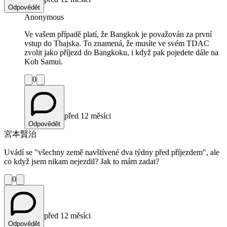
Odpovědět
Anonymous
Ve vašem případě platí, že Bangkok je považován za první
vstup do Thajska. To znamená, že musíte ve svém TDAC
zvolit jako příjezd do Bangkoku, i když pak pojedete dále na
Koh Samui.
0
před 12 měsíci
Odpovědět
宮本賢治
Uvádí se "všechny země navštívené dva týdny před příjezdem", ale
co když jsem nikam nejezdil? Jak to mám zadat?
0
před 12 měsíci
Odpovědět