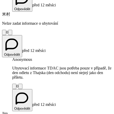
před 12 měsíci
Odpovědět
米村
Nelze zadat informace o ubytování
0
před 12 měsíci
Odpovědět
Anonymous
Ubytovací informace TDAC jsou potřeba pouze v případě, že
den odletu z Thajska (den odchodu) není stejný jako den
příletu.
0
před 12 měsíci
Odpovědět
Jim