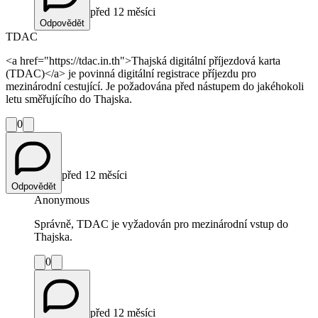
před 12 měsíci
Odpovědět
TDAC
<a href="https://tdac.in.th">Thajská digitální příjezdová karta
(TDAC)</a> je povinná digitální registrace příjezdu pro
mezinárodní cestující. Je požadována před nástupem do jakéhokoli
letu směřujícího do Thajska.
0
před 12 měsíci
Odpovědět
Anonymous
Správně, TDAC je vyžadován pro mezinárodní vstup do
Thajska.
0
před 12 měsíci