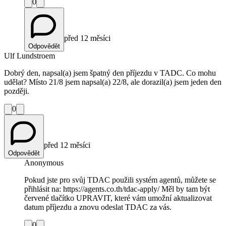
0
před 12 měsíci
Odpovědět
Ulf Lundstroem
Dobrý den, napsal(a) jsem špatný den příjezdu v TADC. Co mohu
udělat? Místo 21/8 jsem napsal(a) 22/8, ale dorazil(a) jsem jeden den
později.
0
před 12 měsíci
Odpovědět
Anonymous
Pokud jste pro svůj TDAC použili systém agentů, můžete se
přihlásit na: https://agents.co.th/tdac-apply/ Měl by tam být
červené tlačítko UPRAVIT, které vám umožní aktualizovat
datum příjezdu a znovu odeslat TDAC za vás.
0