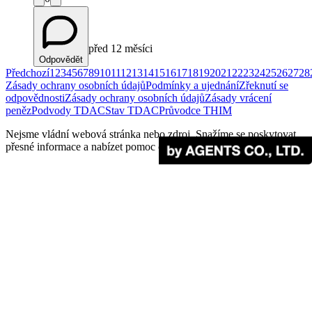
před 12 měsíci
Odpovědět
Předchozí
1
2
3
4
5
6
7
8
9
10
11
12
13
14
15
16
17
18
19
20
21
22
23
24
25
26
27
28
Zásady ochrany osobních údajů
Podmínky a ujednání
Zřeknutí se
odpovědnosti
Zásady ochrany osobních údajů
Zásady vrácení
peněz
Podvody TDAC
Stav TDAC
Průvodce THIM
Nejsme vládní webová stránka nebo zdroj. Snažíme se poskytovat
přesné informace a nabízet pomoc cestovatelům.