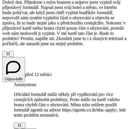
Dobrý den. Přijedeme s mým bratrem a nejprve jsem vyplnil svůj
příjezdový formulář. Napsal jsem svůj hotel a město, ve kterém
budu pobývat, ale když jsem chtěl vyplnit bratříkův formulář,
nepovolil nám systém vyplnění části o ubytování a objevila se
zpráva, že to bude stejné jako u předchozího cestujícího. Nakonec v
příjezdové kartě mého bratra chybí pouze část o ubytování, protože
web nám nedovolil ji vyplnit. V mé kartě tato část je. Bude to
problém? Prosím, napište mi. Zkoušeli jsme to i z různých telefonů a
počítačů, ale narazili jsme na stejný problém.
0
před 12 měsíci
Odpovědět
Anonymous
Oficiální formulář může někdy při vyplňování pro více
cestujících způsobit problémy. Proto může na kartě vašeho
bratra chybět část o ubytování. Místo toho můžete použít
formulář agentů na adrese https://agents.co.th/tdac-apply/, kde
tento problém nenastává.
0