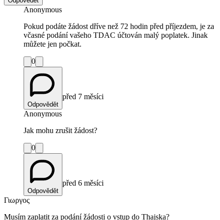
Odpovědět
Anonymous
Pokud podáte žádost dříve než 72 hodin před příjezdem, je za
včasné podání vašeho TDAC účtován malý poplatek. Jinak
můžete jen počkat.
0
před 7 měsíci
Odpovědět
Anonymous
Jak mohu zrušit žádost?
0
před 6 měsíci
Odpovědět
Γιωργος
Musím zaplatit za podání žádosti o vstup do Thajska?