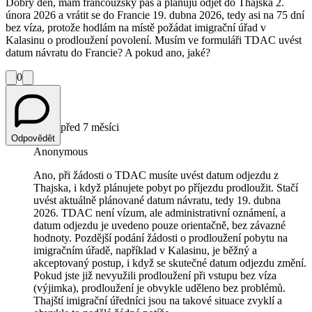
Dobrý den, mám francouzský pas a plánuju odjet do Thajska 2.
února 2026 a vrátit se do Francie 19. dubna 2026, tedy asi na 75 dní
bez víza, protože hodlám na místě požádat imigrační úřad v
Kalasinu o prodloužení povolení. Musím ve formuláři TDAC uvést
datum návratu do Francie? A pokud ano, jaké?
0
před 7 měsíci
Odpovědět
Anonymous
Ano, při žádosti o TDAC musíte uvést datum odjezdu z
Thajska, i když plánujete pobyt po příjezdu prodloužit. Stačí
uvést aktuálně plánované datum návratu, tedy 19. dubna
2026. TDAC není vízum, ale administrativní oznámení, a
datum odjezdu je uvedeno pouze orientačně, bez závazné
hodnoty. Pozdější podání žádosti o prodloužení pobytu na
imigračním úřadě, například v Kalasinu, je běžný a
akceptovaný postup, i když se skutečné datum odjezdu změní.
Pokud jste již nevyužili prodloužení při vstupu bez víza
(výjimka), prodloužení je obvykle uděleno bez problémů.
Thajští imigrační úředníci jsou na takové situace zvyklí a