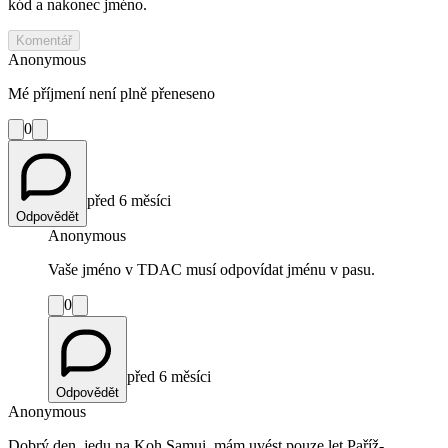
kód a nakonec jméno.
Komentář
Anonymous
Mé příjmení není plně přeneseno
0
před 6 měsíci
Odpovědět
Anonymous
Vaše jméno v TDAC musí odpovídat jménu v pasu.
0
před 6 měsíci
Odpovědět
Anonymous
Dobrý den, jedu na Koh Samui, mám uvést pouze let Paříž-