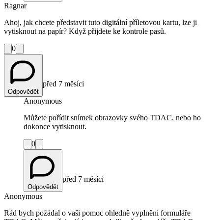
Ragnar
Ahoj, jak chcete představit tuto digitální příletovou kartu, lze ji
vytisknout na papír? Když přijdete ke kontrole pasů.
0
před 7 měsíci
Odpovědět
Anonymous
Můžete pořídit snímek obrazovky svého TDAC, nebo ho
dokonce vytisknout.
0
před 7 měsíci
Odpovědět
Anonymous
Rád bych požádal o vaši pomoc ohledně vyplnění formuláře