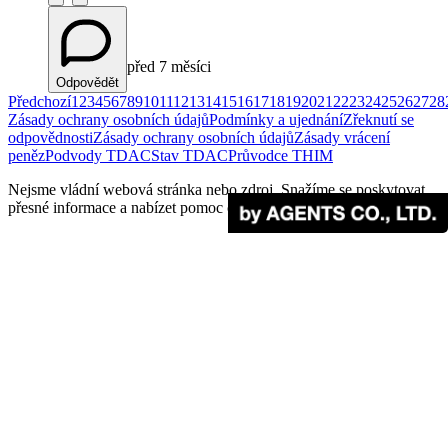
před 7 měsíci
Odpovědět
Předchozí
1
2
3
4
5
6
7
8
9
10
11
12
13
14
15
16
17
18
19
20
21
22
23
24
25
26
27
28
Zásady ochrany osobních údajů
Podmínky a ujednání
Zřeknutí se
odpovědnosti
Zásady ochrany osobních údajů
Zásady vrácení
peněz
Podvody TDAC
Stav TDAC
Průvodce THIM
Nejsme vládní webová stránka nebo zdroj. Snažíme se poskytovat
přesné informace a nabízet pomoc cestovatelům.