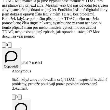
TDAC. Můj manžel a já jsme vyplnili naše formuláře TDAC pro
náš plánovaný příjezd zítra. Mezitím však byl náš původní let zrušen
a byli jsme přeobjednáni na jiný let. Použitím čísla mé digitální karty
jsem dokázal opravit číslo letu v mém TDAC bez problémů.
Bohužel, když se pokouším přistoupit k TDAC mého manžela
pomocí jeho čísla digitální karty, systém jeho záznam nenajde. V
tomto případě mám pro mého manžela vytvořit novou žádost
TDAC, nebo existuje jiný způsob, jak opravit tu stávající? Moc
děkuji za vaši pomoc.
0
před 7 měsíci
Odpovědět
Anonymous
Stačí, když znovu odevzdáte svůj TDAC, nezpůsobí to žádné
problémy, protože používají pouze poslední odevzdaný
dokument.
0