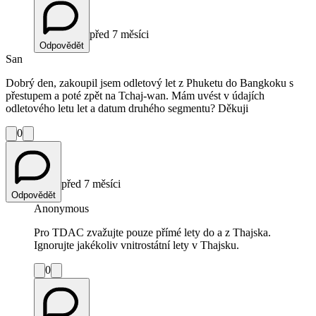
před 7 měsíci
Odpovědět
San
Dobrý den, zakoupil jsem odletový let z Phuketu do Bangkoku s
přestupem a poté zpět na Tchaj-wan. Mám uvést v údajích
odletového letu let a datum druhého segmentu? Děkuji
0
před 7 měsíci
Odpovědět
Anonymous
Pro TDAC zvažujte pouze přímé lety do a z Thajska.
Ignorujte jakékoliv vnitrostátní lety v Thajsku.
0