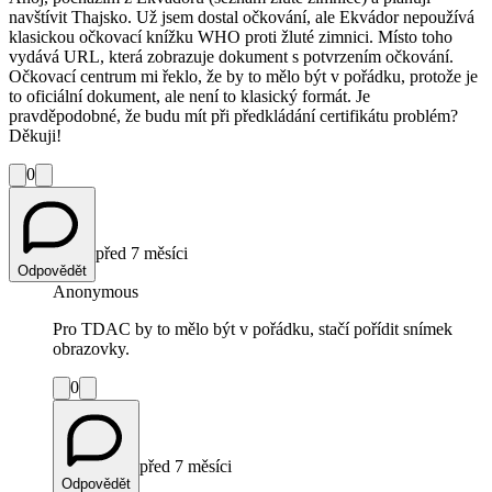
navštívit Thajsko. Už jsem dostal očkování, ale Ekvádor nepoužívá
klasickou očkovací knížku WHO proti žluté zimnici. Místo toho
vydává URL, která zobrazuje dokument s potvrzením očkování.
Očkovací centrum mi řeklo, že by to mělo být v pořádku, protože je
to oficiální dokument, ale není to klasický formát. Je
pravděpodobné, že budu mít při předkládání certifikátu problém?
Děkuji!
0
před 7 měsíci
Odpovědět
Anonymous
Pro TDAC by to mělo být v pořádku, stačí pořídit snímek
obrazovky.
0
před 7 měsíci
Odpovědět