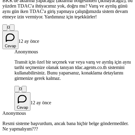
BKK'de aktarma yapacağız (aktarma bölgesinden çıkmayacağız), bu
yüzden TDAC'a ihtiyacımız yok, doğru mu? Varış ve ayrılış günü
aynı gün iken TDAC'a giriş yapmaya çalıştığımızda sistem devam
etmeye izin vermiyor. Yardımınız için teşekkürler!
0
12 ay önce
Cevap
Anonymous
Transit için özel bir seçenek var veya varış ve ayrılış için aynı
tarihi seçmenize olanak tanıyan tdac.agents.co.th sistemini
kullanabilirsiniz. Bunu yaparsanız, konaklama detaylarını
girmenize gerek kalmaz.
0
12 ay önce
Cevap
Anonymous
Resmi sisteme başvurdum, ancak bana hiçbir belge göndermediler.
Ne yapmalıyım???