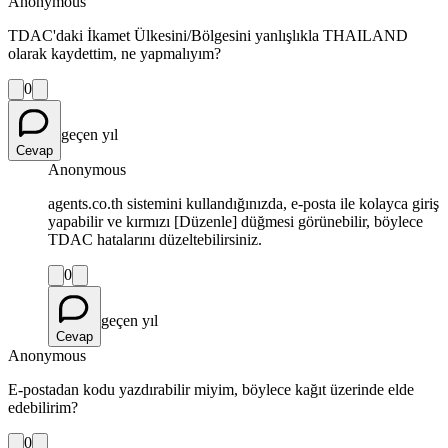
Anonymous
TDAC'daki İkamet Ülkesini/Bölgesini yanlışlıkla THAILAND
olarak kaydettim, ne yapmalıyım?
0
geçen yıl
Cevap
Anonymous
agents.co.th sistemini kullandığınızda, e-posta ile kolayca giriş
yapabilir ve kırmızı [Düzenle] düğmesi görünebilir, böylece
TDAC hatalarını düzeltebilirsiniz.
0
geçen yıl
Cevap
Anonymous
E-postadan kodu yazdırabilir miyim, böylece kağıt üzerinde elde
edebilirim?
0