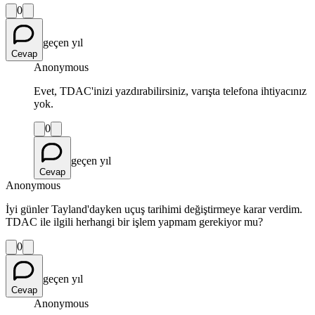
0
geçen yıl
Cevap
Anonymous
Evet, TDAC'inizi yazdırabilirsiniz, varışta telefona ihtiyacınız
yok.
0
geçen yıl
Cevap
Anonymous
İyi günler Tayland'dayken uçuş tarihimi değiştirmeye karar verdim.
TDAC ile ilgili herhangi bir işlem yapmam gerekiyor mu?
0
geçen yıl
Cevap
Anonymous