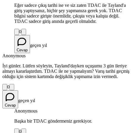
Eğer sadece çıkış tarihi ise ve siz zaten TDAC ile Tayland'a
giriş yaptıysanız, hiçbir şey yapmanıza gerek yok. TDAC
bilgisi sadece girişte önemlidir, çıkışta veya kalışta değil.
TDAC sadece giriş anında geçerli olmalıdır.
0
geçen yıl
Cevap
Anonymous
İyi günler. Lütfen söyleyin, Tayland'dayken uçuşumu 3 gün ileriye
almayı kararlaştırdım. TDAC ile ne yapmalıyım? Varış tarihi geçmiş
olduğu için sistem kartımda değişiklik yapmama izin vermedi.
0
geçen yıl
Cevap
Anonymous
Başka bir TDAC göndermeniz gerekiyor.
0