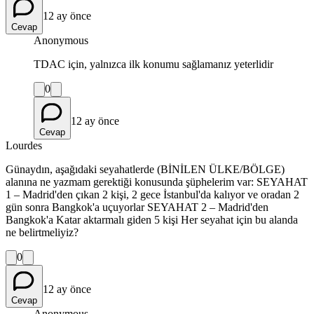
12 ay önce
Cevap
Anonymous
TDAC için, yalnızca ilk konumu sağlamanız yeterlidir
0
12 ay önce
Cevap
Lourdes
Günaydın, aşağıdaki seyahatlerde (BİNİLEN ÜLKE/BÖLGE)
alanına ne yazmam gerektiği konusunda şüphelerim var: SEYAHAT
1 – Madrid'den çıkan 2 kişi, 2 gece İstanbul'da kalıyor ve oradan 2
gün sonra Bangkok'a uçuyorlar SEYAHAT 2 – Madrid'den
Bangkok'a Katar aktarmalı giden 5 kişi Her seyahat için bu alanda
ne belirtmeliyiz?
0
12 ay önce
Cevap
Anonymous