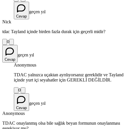
geçen yıl
Cevap
Nick
tdac Tayland içinde birden fazla durak için geçerli midir?
0
geçen yıl
Cevap
Anonymous
TDAC yalnızca uçaktan ayrılıyorsanız gereklidir ve Tayland
içinde yurt içi seyahatler için GEREKLİ DEĞİLDİR.
0
geçen yıl
Cevap
Anonymous
TDAC onaylanmış olsa bile sağlık beyan formunun onaylanması
gerekiyor mu?