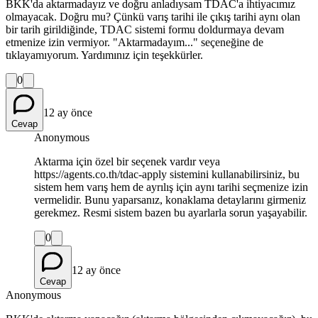
BKK'da aktarmadayız ve doğru anladıysam TDAC'a ihtiyacımız
olmayacak. Doğru mu? Çünkü varış tarihi ile çıkış tarihi aynı olan
bir tarih girildiğinde, TDAC sistemi formu doldurmaya devam
etmenize izin vermiyor. "Aktarmadayım..." seçeneğine de
tıklayamıyorum. Yardımınız için teşekkürler.
0
12 ay önce
Cevap
Anonymous
Aktarma için özel bir seçenek vardır veya
https://agents.co.th/tdac-apply sistemini kullanabilirsiniz, bu
sistem hem varış hem de ayrılış için aynı tarihi seçmenize izin
vermelidir. Bunu yaparsanız, konaklama detaylarını girmeniz
gerekmez. Resmi sistem bazen bu ayarlarla sorun yaşayabilir.
0
12 ay önce
Cevap
Anonymous