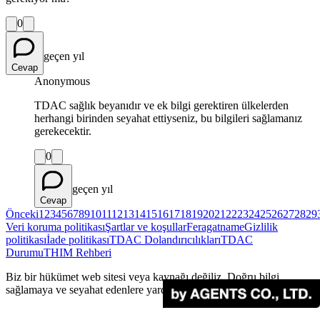
0
geçen yıl
Cevap
Anonymous
TDAC sağlık beyanıdır ve ek bilgi gerektiren ülkelerden
herhangi birinden seyahat ettiyseniz, bu bilgileri sağlamanız
gerekecektir.
0
geçen yıl
Cevap
Önceki
1
2
3
4
5
6
7
8
9
10
11
12
13
14
15
16
17
18
19
20
21
22
23
24
25
26
27
28
29
Veri koruma politikası
Şartlar ve koşullar
Feragatname
Gizlilik
politikası
İade politikası
TDAC Dolandırıcılıkları
TDAC
Durumu
THIM Rehberi
Biz bir hükümet web sitesi veya kaynağı değiliz. Doğru bilgi
sağlamaya ve seyahat edenlere yardımcı olmaya çalışıyoruz.