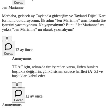
Cevap
Jen-Marianne
Merhaba, gelecek ay Tayland'a gideceğim ve Tayland Dijital Kart
formunu dolduruyorum. İlk adım "Jen-Marianne" ama formda tire
işaretini yazamıyorum. Ne yapmalıyım? Bunu "JenMarianne" mı
yoksa "Jen Marianne" mı olarak yazmalıyım?
0
12 ay önce
Cevap
Anonymous
TDAC için, adınızda tire işaretleri varsa, lütfen bunları
boşlukla değiştirin; çünkü sistem sadece harfleri (A–Z) ve
boşlukları kabul eder.
0
12 ay önce
Cevap
Anonymous