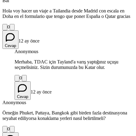
Bal
Hola voy hacer un viaje a Tailandia desde Madrid con escala en
Doha en el formulario que tengo que poner España o Qatar gracias
0
12 ay önce
Cevap
Anonymous
Merhaba, TDAC için Tayland'a varış yaptığınız uçuşu
seçmelisiniz. Sizin durumunuzda bu Katar olur.
0
12 ay önce
Cevap
Anonymous
Örneğin Phuket, Pattaya, Bangkok gibi birden fazla destinasyona
seyahat ediliyorsa konaklama yerleri nasıl belirtilmeli?
0