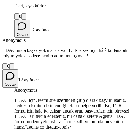
Evet, teşekkürler.
0
12 ay önce
Cevap
Anonymous
TDAC'ımda başka yolcular da var, LTR vizesi için hâlâ kullanabilir
miyim yoksa sadece benim adımı mı taşımalı?
0
12 ay önce
Cevap
Anonymous
TDAC için, resmi site üzerinden grup olarak başvurursanız,
herkesin isminin listelendiği tek bir belge verilir. Bu, LTR
formu için hala iyi çalışır, ancak grup başvuruları için bireysel
TDAC'ları tercih ederseniz, bir dahaki sefere Agents TDAC
formunu deneyebilirsiniz. Ücretsizdir ve burada mevcuttur:
https://agents.co.th/tdac-apply/