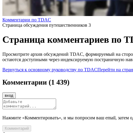
Комментарии по TDAC
Страница обсуждения путешественников 3
Страница комментариев по T
Просмотрите архив обсуждений TDAC, формируемый на стороне
остаются доступными через индексируемую постраничную на
Вернуться к основному руководству по TDAC
Перейти на стра
Комментарии
(
1 439
)
вход
Нажмите «Комментировать», и мы попросим ваш email, затем од
Комментарий