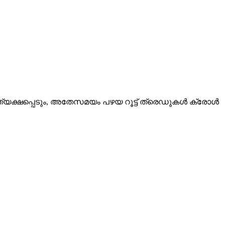
്യക്ഷപ്പെടും, അതേസമയം പഴയ റൂട്ട് ത്രെഡുകൾ ക്രോൾ