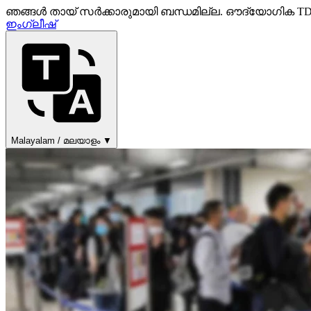
ഞങ്ങൾ തായ് സർക്കാരുമായി ബന്ധമില്ല. ഔദ്യോഗിക TDAC ഫ
ഇംഗ്ലീഷ്
Malayalam / മലയാളം ▼