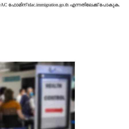
ോമിന് tdac.immigration.go.th എന്നതിലേക്ക് പോകുക.