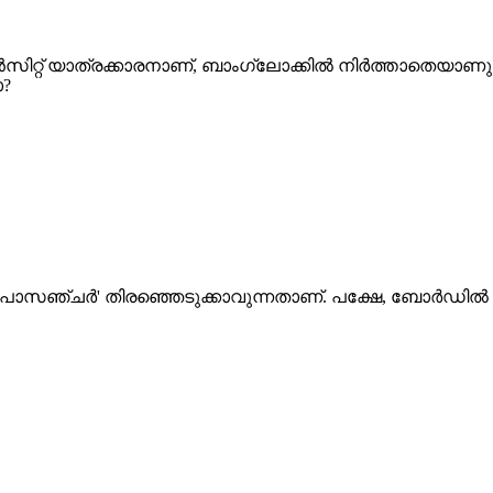
സിറ്റ് യാത്രക്കാരനാണ്, ബാംഗ്ലോക്കിൽ നിർത്താതെയാണു ജർ
ോ?
ിറ്റ് പാസഞ്ചർ' തിരഞ്ഞെടുക്കാവുന്നതാണ്. പക്ഷേ, ബോർഡ