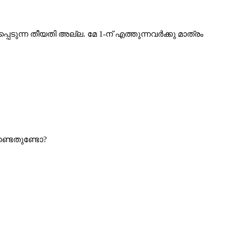
െടുന്ന തീയതി അല്ല. മേ 1-ന് എത്തുന്നവര്‍ക്കു മാത്രം
േണ്ടതുണ്ടോ?