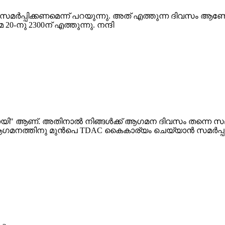
C സമർപ്പിക്കണമെന്ന് പറയുന്നു. അത് എത്തുന്ന ദിവസം ആ
ു 2300ന് എത്തുന്നു. നന്ദി
യി" ആണ്. അതിനാൽ നിങ്ങൾക്ക് ആഗമന ദിവസം തന്നെ സമർപ
ുടെ ആഗമനത്തിനു മുൻപെ TDAC കൈകാര്യം ചെയ്യാൻ സമർപ