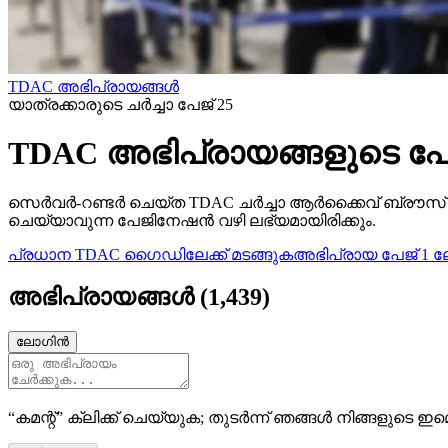
TDAC അഭിപ്രായങ്ങൾ
യാത്രക്കാരുടെ ചര്‍ച്ചാ പേജ് 25
TDAC അഭിപ്രായങ്ങളുടെ പേജ
സെർവർ-റണ്ടർ ചെയ്‌ത TDAC ചർച്ചാ ആർക്കൈവ് ബ്രൗസ് 
ചെയ്യാവുന്ന പേജിനേഷൻ വഴി ലഭ്യമായിരിക്കും.
പ്രധാന TDAC ഗൈഡിലേക്ക് മടങ്ങുക
അഭിപ്രായ പേജ് 1 ല
അഭിപ്രായങ്ങൾ
(
1,439
)
ലോഗിൻ
“കമന്റ്” ക്ലിക്ക് ചെയ്യുക; തുടർന്ന് ഞങ്ങൾ നിങ്ങളുടെ ഇമെ