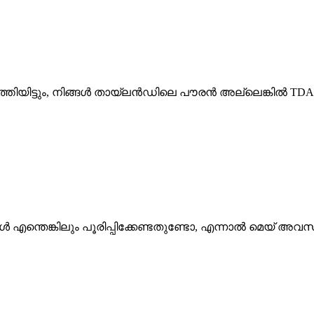
തിയിട്ടും, നിങ്ങൾ തായ്‌ലൻഡിലെ പൗരൻ അല്ലെങ്കിൽ TDAC പ
മ്പോൾ എന്തെങ്കിലും പൂരിപ്പിക്കേണ്ടതുണ്ടോ, എന്നാൽ മെയ് 