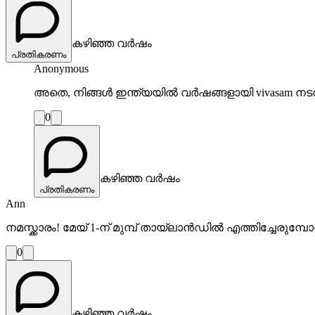
കഴിഞ്ഞ വർഷം
പ്രതികരണം
Anonymous
അതെ, നിങ്ങൾ ഇന്ത്യയിൽ വർഷങ്ങളായി vivasam നടത്
0
കഴിഞ്ഞ വർഷം
പ്രതികരണം
Ann
നമസ്ക്കാരം! മേയ് 1-ന് മുമ്പ് തായ്‌ലാൻഡിൽ എത്തിച്ചേരു
0
കഴിഞ്ഞ വർഷം