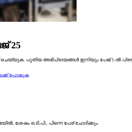
് 25
ചെയ്യുക. പുതിയ അഭിപ്രായങ്ങൾ ഇനിയും പേജ് 1-ൽ പ്രത
േക്ക് പോകുക
യിൽ, ശേഷം ഒ.ടി.പി., പിന്നെ പേര് ചോദിക്കും.