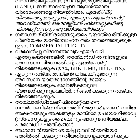
വിമാനത്തിലൂടെയോ (AIR) ഭൂമാർഗ്ഗത്തിലൂടെയോ
(LAND)). ഇത് താഴെയുള്ള ആവശ്യമായ
വിശദാംശങ്ങളെ നിയന്ത്രിക്കും.
എയർ (AIR)
തിരഞ്ഞെടുക്കപ്പെട്ടാൽ, എത്തുന്ന എയർപോർട്ട്
ആവശ്യമാണ്; കൊമേഴ്സ്യൽ ഫ്ലൈറ്റുകൾക്കു
ഫ്ലൈറ്റ് നമ്പറും ആവശ്യമായിരിക്കും.
ഗതാഗത രീതീ
തിരഞ്ഞെടുക്കപ്പെട്ട യാത്രാ രീതിക്കുള്ള
പ്രത്യേകം യാത്രാവാഹന തരം തിരഞ്ഞെടുക്കുക
(ഉദാ., COMMERCIAL FLIGHT).
വരവേൽപ്പു വിമാനത്താവളം
എയർ വഴി
എത്തുകയാണെങ്കിൽ, തായ്‌ലൻഡിൽ നിങ്ങളുടെ
അവസാന വിമാനത്തിന്റെ എയർപോർട്ട്
തിരഞ്ഞെടുക്കുക (ഉദാ., BKK, DMK, HKT, CNX).
ഏറുന്ന രാജ്യം
തായ്‌ലൻഡിലേക്ക് എത്തുന്ന
അവസാന യാത്രാഭാഗത്തിന്റെ രാജ്യം
തിരഞ്ഞെടുക്കുക. ഭൂമിവഴി/കടലുവഴി
പ്രവേശിക്കുന്നുവെങ്കിൽ, നിങ്ങൾ കടക്കുന്ന രാജ്യം
തിരഞ്ഞെടുക്കുക.
തായ്‌ലാൻഡിലേക്ക് ഫ്ലൈറ്റ്/വാഹന
നമ്പർ
വാണിജ്യ വിമാനത്തിന് ആവശ്യമാണ്. വലിയ
അക്ഷരങ്ങളും അക്കങ്ങളും മാത്രമേ ഉപയോഗിക്കാവൂ
(സ്പേസുകളും ഹൈഫണും അനുവദനീയമല്ല),
പരമാവധി 7 പ്രതീകങ്ങൾ.
ആഗമന തീയതി
നിശ്ചയിച്ച വരവ് തീയതിയോ
അതിർത്തി കടക്കുന്ന തീയതിയോ ഉപയോഗിക്കുക.