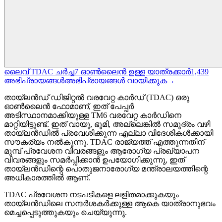
ലൈവ് TDAC ചർച്ച
7
ഓൺലൈൻ ഉള്ള യാത്രക്കാർ
1,439
അഭിപ്രായങ്ങൾ
അഭിപ്രായങ്ങൾ വായിക്കുക
→
തായ്‌ലൻഡ് ഡിജിറ്റൽ വരവേറ്റ കാർഡ് (TDAC) ഒരു
ഓൺലൈൻ ഫോമാണ്, ഇത് പേപ്പർ
അടിസ്ഥാനമാക്കിയുള്ള TM6 വരവേറ്റ കാർഡിനെ
മാറ്റിയിട്ടുണ്ട്. ഇത് വായു, ഭൂമി, അല്ലെങ്കിൽ സമുദ്രം വഴി
തായ്‌ലൻഡിൽ പ്രവേശിക്കുന്ന എല്ലാ വിദേശികൾക്കായി
സൗകര്യം നൽകുന്നു. TDAC രാജ്യത്ത് എത്തുന്നതിന്
മുമ്പ് പ്രവേശന വിവരങ്ങളും ആരോഗ്യ പ്രഖ്യാപന
വിവരങ്ങളും സമർപ്പിക്കാൻ ഉപയോഗിക്കുന്നു, ഇത്
തായ്‌ലൻഡിന്റെ പൊതുജനാരോഗ്യ മന്ത്രാലയത്തിന്റെ
അധികാരത്തിൽ ആണ്.
TDAC പ്രവേശന നടപടികളെ ലളിതമാക്കുകയും
തായ്‌ലൻഡിലെ സന്ദർശകർക്കുള്ള ആകെ യാത്രാനുഭവം
മെച്ചപ്പെടുത്തുകയും ചെയ്യുന്നു.