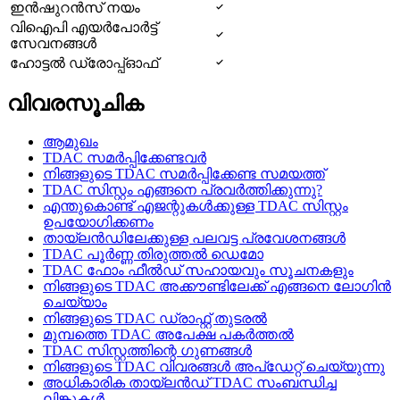
ഇൻഷുറൻസ് നയം
വിഐപി എയർപോർട്ട്
സേവനങ്ങൾ
ഹോട്ടൽ ഡ്രോപ്പ്ഓഫ്
വിവരസൂചിക
ആമുഖം
TDAC സമർപ്പിക്കേണ്ടവർ
നിങ്ങളുടെ TDAC സമർപ്പിക്കേണ്ട സമയത്ത്
TDAC സിസ്റ്റം എങ്ങനെ പ്രവർത്തിക്കുന്നു?
എന്തുകൊണ്ട് എജന്റുകൾക്കുള്ള TDAC സിസ്റ്റം
ഉപയോഗിക്കണം
തായ്‌ലൻഡിലേക്കുള്ള പലവട്ട പ്രവേശനങ്ങൾ
TDAC പൂർണ്ണ തിരുത്തൽ ഡെമോ
TDAC ഫോം ഫീല്‍ഡ് സഹായവും സൂചനകളും
നിങ്ങളുടെ TDAC അക്കൗണ്ടിലേക്ക് എങ്ങനെ ലോഗിൻ
ചെയ്യാം
നിങ്ങളുടെ TDAC ഡ്രാഫ്റ്റ് തുടരല്‍
മുമ്പത്തെ TDAC അപേക്ഷ പകർത്തൽ
TDAC സിസ്റ്റത്തിന്റെ ഗുണങ്ങൾ
നിങ്ങളുടെ TDAC വിവരങ്ങൾ അപ്ഡേറ്റ് ചെയ്യുന്നു
അധികാരിക തായ്‌ലൻഡ് TDAC സംബന്ധിച്ച
ലിങ്കുകൾ