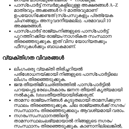
പാസ്പോർട്ട് നമ്പർ
മുകളിലുള്ള അക്ഷരങ്ങൾ A–Z
മാത്രവും അക്കങ്ങൾ 0–9 മാത്രവുമാണ്
ഉപയോഗിക്കേണ്ടത് (സ്പേസുകളും പ്രത്യേക
ചിഹ്നങ്ങളും അനുവദനീയമല്ല). പരമാവധി 10
അക്ഷരങ്ങൾ.
പാസ്പോർട് രാജ്യം
നിങ്ങളുടെ പാസ്പോർട്ട്
പുറത്തിറക്കിയ രാജ്യം/നാഗരികത സംസ്ഥാന
തിരഞ്ഞെടുക്കുക. ഇത് വിസ യോഗ്യതക്കും
ഫീസുകൾക്കും ബാധകമാണ്.
വ്യക്തിഗത വിവരങ്ങൾ
ലിംഗം
ഒരു വ്യക്തി തിരിച്ചറിയൽ
പരിശോധനയ്ക്കായി നിങ്ങളുടെ പാസ്പോർട്ടിലെ
ലിംഗം തിരഞ്ഞെടുക്കുക.
ജന്മ തീയതി
ജീവചരിത്രത്തിൽ പാസ്‌പോർട്ടിൽ
പറയപ്പെട്ട രേഖപ്രകാരം ജനന തീയതി കൃത്യമായി
നൽകുക. futuraതീയതിയായിരിക്കരുത്.
താമസ രാജ്യം
നിങ്ങൾ കൂടുതലായി താമസിക്കുന്ന
സ്ഥലം തിരഞ്ഞെടുക്കുക. ചില രാജ്യങ്ങൾക്ക് നഗരം/
സംസ്ഥാനം തിരഞ്ഞെടുക്കലും ആവശ്യമായി വരാം.
നഗരം/സംസ്ഥാനത്തിന്റെ
താമസസ്ഥലം
ലഭ്യമായാൽ നിങ്ങളുടെ നഗരം/
സംസ്ഥാനം തിരഞ്ഞെടുക്കുക. കാണാനില്ലെങ്കിൽ,