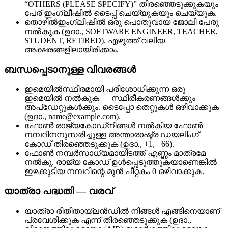
“OTHERS (PLEASE SPECIFY)” തിരഞ്ഞെടുക്കുകയും
പേര് ഇംഗ്ലീഷിൽ ടൈപ്പ് ചെയ്യുകയും ചെയ്യുക.
തൊഴിൽ
ഇംഗ്ലീഷിൽ ഒരു പൊതുവായ ജോലി പേരു
നൽകുക (ഉദാ., SOFTWARE ENGINEER, TEACHER,
STUDENT, RETIRED). എഴുത്ത് വലിയ
അക്ഷരങ്ങളിലായിരിക്കാം.
ബന്ധപ്പെടാനുള്ള വിവരങ്ങൾ
ഇമെയിൽ
സ്ഥിരമായി പരിശോധിക്കുന്ന ഒരു
ഇമെയിൽ നൽകുക — സ്ഥിരീകരണങ്ങൾക്കും
അപ്‌ഡേറ്റുകൾക്കും. ടൈപ്പോ തെറ്റുകൾ ഒഴിവാക്കുക
(ഉദാ., name@example.com).
ഫോൺ രാജ്യകോഡ്
നിങ്ങൾ നൽകിയ ഫോൺ
നമ്പറിനനുസരിച്ചുള്ള അന്താരാഷ്ട്ര ഡയലിംഗ്
കോഡ് തിരഞ്ഞെടുക്കുക (ഉദാ., +1, +66).
ഫോൺ നമ്പർ
സാധ്യമായിടത്ത് എണ്ണം മാത്രമേ
നൽകൂ. രാജ്യ കോഡ് ഉൾപ്പെടുത്തുകയാണെങ്കിൽ
ഇഴക്കുടിയ നമ്പറിന്റെ മുൻ പീറ്റകം 0 ഒഴിവാക്കുക.
യാത്രാ പദ്ധതി — വരവ്
യാത്രാ രീതി
തായ്‌ലൻഡിൽ നിങ്ങൾ എങ്ങിനെയാണ്
പ്രവേശിക്കുക എന്ന് തിരഞ്ഞെടുക്കുക (ഉദാ.,