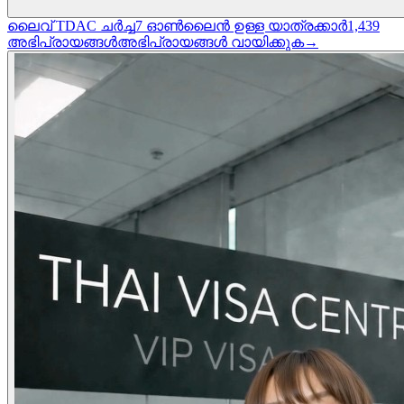
ലൈവ് TDAC ചർച്ച
7
ഓൺലൈൻ ഉള്ള യാത്രക്കാർ
1,439
അഭിപ്രായങ്ങൾ
അഭിപ്രായങ്ങൾ വായിക്കുക
→