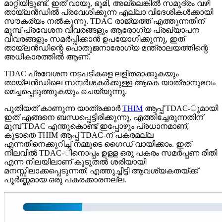
മാറ്റിയിട്ടുണ്ട്. ഇത് വായു, ഭൂമി, അല്ലെങ്കിൽ സമുദ്രം വഴി
തായ്‌ലൻഡിൽ പ്രവേശിക്കുന്ന എല്ലാ വിദേശികൾക്കായി
സൗകര്യം നൽകുന്നു. TDAC രാജ്യത്ത് എത്തുന്നതിന്
മുമ്പ് പ്രവേശന വിവരങ്ങളും ആരോഗ്യ പ്രഖ്യാപന
വിവരങ്ങളും സമർപ്പിക്കാൻ ഉപയോഗിക്കുന്നു, ഇത്
തായ്‌ലൻഡിന്റെ പൊതുജനാരോഗ്യ മന്ത്രാലയത്തിന്റെ
അധികാരത്തിൽ ആണ്.
TDAC പ്രവേശന നടപടികളെ ലളിതമാക്കുകയും
തായ്‌ലൻഡിലെ സന്ദർശകർക്കുള്ള ആകെ യാത്രാനുഭവം
മെച്ചപ്പെടുത്തുകയും ചെയ്യുന്നു.
പുതിയത് കാണുന്ന യാത്രക്കാർ
THIM
ആപ്പ് TDAC-ുമായി
ഇത് എങ്ങനെ ബന്ധപ്പെട്ടിരിക്കുന്നു, എത്തിച്ചേരുന്നതിന്
മുമ്പ് TDAC എന്തുകൊണ്ട് ഇപ്പോഴും പ്രധാനമാണ്,
കൂടാതെ THIM ആപ്പ് TDAC-ന് പകരമല്ല
എന്നതിനെക്കുറിച്ച് നമ്മുടെ ഗൈഡ് വായിക്കാം.
ഇത്
നിലവിൽ TDAC-ിനൊപ്പം ഉള്ള ഒരു പകരം സമർപ്പണ രീതി
എന്ന നിലയിലാണ് കൂടുതൽ ശരിയായി
മനസ്സിലാക്കപ്പെടുന്നത്; എത്തുച്ചീട്ടി ആവശ്യകതയ്ക്ക്
പൂർണ്ണമായ ഒരു പകരക്കാരനല്ല.