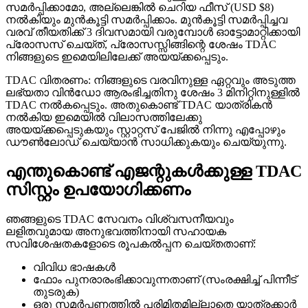
സമർപ്പിക്കാമോ, അല്ലെങ്കിൽ ചെറിയ ഫീസ് (USD $8)
നൽകിയും മുൻകൂട്ടി സമർപ്പിക്കാം. മുൻകൂട്ടി സമർപ്പിച്ചവ
വരവ് തീയതിക്ക് 3 ദിവസമായി വരുമ്പോൾ ഓട്ടോമാറ്റിക്കായി
പ്രോസസ് ചെയ്ത്, പ്രോസസ്സിങ്ങിന്റെ ശേഷം TDAC
നിങ്ങളുടെ ഇമെയിലിലേക്ക് അയയ്ക്കപ്പെടും.
TDAC വിതരണം: നിങ്ങളുടെ വരവിനുള്ള ഏറ്റവും അടുത്ത
ലഭ്യതാ വിൻഡോ ആരംഭിച്ചതിനു ശേഷം 3 മിനിറ്റിനുള്ളിൽ
TDAC നൽകപ്പെടും. അതുകൊണ്ട് TDAC യാത്രികൻ
നൽകിയ ഇമെയിൽ വിലാസത്തിലേക്കു
അയയ്ക്കപ്പെടുകയും സ്റ്റാറ്റസ് പേജിൽ നിന്നു എപ്പോഴും
ഡൗൺലോഡ് ചെയ്യാൻ സാധിക്കുകയും ചെയ്യുന്നു.
എന്തുകൊണ്ട് എജന്റുകൾക്കുള്ള TDAC
സിസ്റ്റം ഉപയോഗിക്കണം
ഞങ്ങളുടെ TDAC സേവനം വിശ്വസനീയവും
ലളിതവുമായ അനുഭവത്തിനായി സഹായക
സവിശേഷതകളോടെ രൂപകൽപ്പന ചെയ്‌തതാണ്:
വിവിധ ഭാഷകൾ
ഫോം പുനരാരംഭിക്കാവുന്നതാണ് (സംരക്ഷിച്ച് പിന്നീട്
തുടരുക)
ഒരു സമർപ്പണത്തിൽ പരിമിതമില്ലാതെ യാത്രക്കാർ