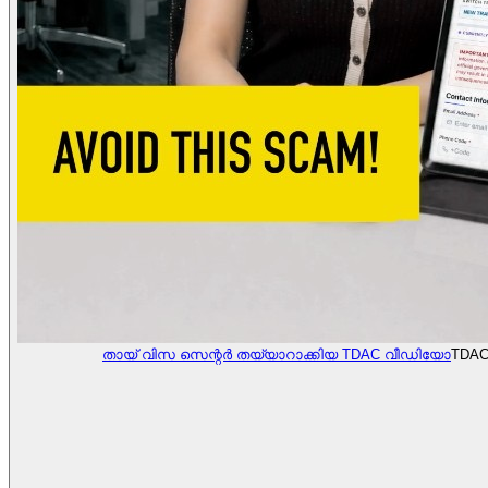
തായ് വിസ സെന്റർ തയ്യാറാക്കിയ TDAC വീഡിയോ
TDAC 