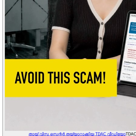
തായ് വിസ സെന്റർ തയ്യാറാക്കിയ TDAC വീഡിയോ
TDAC 