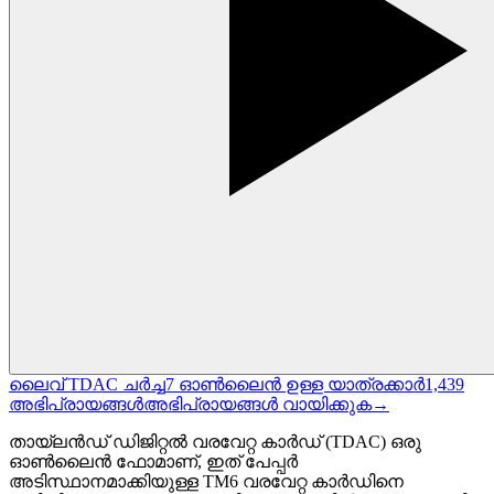
ലൈവ് TDAC ചർച്ച
7
ഓൺലൈൻ ഉള്ള യാത്രക്കാർ
1,439
അഭിപ്രായങ്ങൾ
അഭിപ്രായങ്ങൾ വായിക്കുക
→
തായ്‌ലൻഡ് ഡിജിറ്റൽ വരവേറ്റ കാർഡ് (TDAC) ഒരു
ഓൺലൈൻ ഫോമാണ്, ഇത് പേപ്പർ
അടിസ്ഥാനമാക്കിയുള്ള TM6 വരവേറ്റ കാർഡിനെ