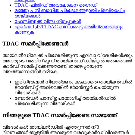
TDAC ഫീൽഡ് അവലോകന ഗൈഡ്
മഞ്ഞു പനി ബാധിത പ്രദേശങ്ങളായി പ്രഖ്യാപിച്ച
രാജ്യങ്ങൾ
ഫേസ്ബുക്ക് വിസ ഗ്രൂപ്പുകൾ
എല്ലാ 1,439 TDAC ബന്ധപ്പെട്ട അഭിപ്രായങ്ങളും
കാണുക
TDAC സമർപ്പിക്കേണ്ടവർ
തായ്‌ലൻഡിലേക്ക് പ്രവേശിക്കുന്ന എല്ലാ വിദേശികൾക്കും
അവരുടെ വരവിന് മുമ്പ് തായ്‌ലൻഡ് ഡിജിറ്റൽ അരൈവൽ
കാർഡ് സമർപ്പിക്കേണ്ടതാണ്, താഴെപ്പറയുന്ന
വ്യത്യാസങ്ങൾ ഒഴികെ:
ഇമിഗ്രേഷൻ നിയന്ത്രണം കടക്കാതെ തായ്‌ലൻഡിൽ
ട്രാൻസിറ്റ് അല്ലെങ്കിൽ ട്രാൻസ്ഫർ ചെയ്യുന്ന
വിദേശികൾ
ബോർഡർ പാസ് ഉപയോഗിച്ച് തായ്‌ലൻഡിൽ
പ്രവേശിക്കുന്ന വിദേശികൾ
നിങ്ങളുടെ TDAC സമർപ്പിക്കേണ്ട സമയത്ത്
വിദേശികൾ തായ്‌ലൻഡിൽ എത്തുന്നതിന് 3
ദിവസങ്ങൾക്കുള്ളിൽ അവരുടെ വരവുകാർഡ് വിവരങ്ങൾ