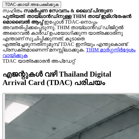
TDAC-ക്കായി അപേക്ഷിക്കുക
സഹിതം
സമർപ്പണ സേവനം & ലൈവ് പിന്തുണ
പുതിയത്: തായ്‌ലാൻഡിനുള്ള THIM തായ് ഇമിഗ്രേഷൻ
മൊബൈൽ ആപ്പ്
ഇപ്പോൾ TDAC‑നൊപ്പം
അവതരിപ്പിക്കപ്പെടുന്നു. THIM തായ്‌ലാൻഡ് ഡിജിറ്റൽ
അറൈവൽ കാർഡ് ഉപയോഗിക്കുന്ന യാത്രക്കാരിനു
എന്താണ് സൂചിപ്പിക്കുന്നത്, കൂടാതെ
എത്തിച്ചേരുന്നതിനുമുമ്പ് TDAC ഇനിയും എന്തുകൊണ്ട്
പ്രസക്തമാണെന്ന് മനസ്സിലാക്കുക.
THIM മാർഗ്ഗനിർദ്ദേശം
വായിക്കുക
TDAC യാത്രക്കാരൻ അപ്‌ഡേറ്റ്
എജന്റുകൾ വഴി Thailand Digital
Arrival Card (TDAC) പരിചയം