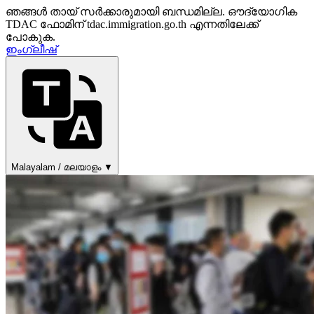
ഞങ്ങൾ തായ് സർക്കാരുമായി ബന്ധമില്ല. ഔദ്യോഗിക
TDAC ഫോമിന് tdac.immigration.go.th എന്നതിലേക്ക്
പോകുക.
ഇംഗ്ലീഷ്
Malayalam / മലയാളം ▼