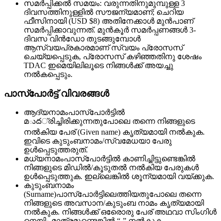
സമർപ്പിക്കൽ സമയം: വരുന്നതിനുമുമ്പുള്ള 3
ദിവസത്തിനുള്ളിൽ സൗജന്യമാണ്; ചെറിയ
ഫീസിനായി (USD $8) അതിനേക്കാൾ മുൻപാണ്
സമർപ്പിക്കാവുന്നത്. മുൻകൂർ സമർപ്പണങ്ങൾ 3-
ദിവസ വിൻഡോ തുടങ്ങുമ്പോൾ
ആസ്വയപ്രകാരമാണ് സ്വയം പ്രോസസ്
ചെയ്യപ്പെടുക, പ്രോസസ് കഴിഞ്ഞതിനു ശേഷം
TDAC ഇമെയിലിലൂടെ നിങ്ങൾക്ക് അയച്ചു
നൽകപ്പെടും.
പാസ്‌പോർട്ട് വിവരങ്ങൾ
ആദ്യനാമം
പാസ്‌പോർട്ടിൽ
മుద്രിച്ചിരിക്കുന്നതുപോലെ തന്നെ നിങ്ങളുടെ
നൽകിയ പേര് (Given name) കൃത്യമായി നൽകുക.
ഇവിടെ കുടുംബനാമം/സ്വമേധയാ പേരു
ഉൾപ്പെടുത്തരുത്.
മധ്യനാമം
പാസ്പോർട്ടിൽ കാണിച്ചിട്ടുണ്ടെങ്കിൽ
നിങ്ങളുടെ മിഡിൽ/കൂടുതൽ നൽകിയ പേരുകൾ
ഉൾപ്പെടുത്തുക. ഇല്ലെങ്കില്‍ ശൂന്യമായി വയ്ക്കുക.
കുടുംബനാമം
(Surname)
പാസ്‌പോർട്ടിലെത്തിയതുപോലെ തന്നെ
നിങ്ങളുടെ അവസാന/കുടുംബ നാമം കൃത്യമായി
നൽകുക. നിങ്ങൾക്ക് ഒരേൊരു പേര് അഥവാ സിംഗിൾ
നെയിം മാത്രമുണ്ടെങ്കിൽ “-” നൽകുക.