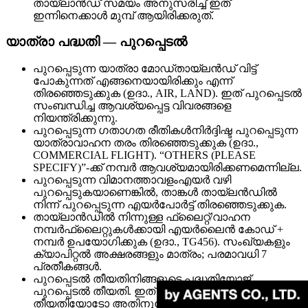
തായ്‌ലാൻഡ് സമയം അനുസരിച്ച് ഇത്
ഇന്നിനെക്കാൾ മുമ്പ് ആയിരിക്കരുത്.
യാത്രാ പദ്ധതി — പുറപ്പെടൽ
പുറപ്പെടുന്ന യാത്രാ മോഡ്
തായ്‌ലൻഡ് വിട്ട്
പോകുന്നത് എങ്ങനെയായിരിക്കും എന്ന്
തിരഞ്ഞെടുക്കുക (ഉദാ., AIR, LAND). ഇത് പുറപ്പെടൽ
സംബന്ധിച്ച ആവശ്യപ്പെട്ട വിവരങ്ങളെ
നിയന്ത്രിക്കുന്നു.
പുറപ്പെടുന്ന ഗതാഗത രീതികൾ
നിർദ്ദിഷ്ട പുറപ്പെടുന്ന
യാത്രാവാഹന തരം തിരഞ്ഞെടുക്കുക (ഉദാ.,
COMMERCIAL FLIGHT). “OTHERS (PLEASE
SPECIFY)”‑ക്ക് നമ്പർ ആവശ്യമായിരിക്കണമെന്നില്ല.
പുറപ്പെടുന്ന വിമാനത്താവളം
എയർ വഴി
പുറപ്പെടുകയാണെങ്കിൽ, താങ്കൾ തായ്‌ലൻഡിൽ
നിന്ന് പുറപ്പെടുന്ന എയർപോർട്ട് തിരഞ്ഞെടുക്കുക.
തായ്‌ലാൻഡിൽ നിന്നുള്ള ഫ്ലൈറ്റ്/വാഹന
നമ്പർ
ഫ്ലൈറ്റുകൾക്കായി എയർലൈൻ കോഡ് +
നമ്പർ ഉപയോഗിക്കുക (ഉദാ., TG456). സംഖ്യകളും
ക്യാപിറ്റൽ അക്ഷരങ്ങളും മാത്രം; പരമാവധി 7
പ്രതീകങ്ങൾ.
പുറപ്പെടൽ തീയതി
നിങ്ങളുടെ പദ്ധതിയോജ്
പുറപ്പെടൽ തീയതി. ഇത് നിങ്ങളുടെ വരവ്
തീയതിയോടോ അതിനുശേഷമോ ആയിരിക്കണം.