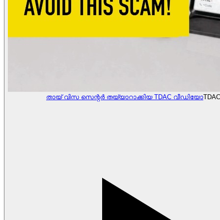
തായ് വിസ സെന്റർ തയ്യാറാക്കിയ TDAC വീഡിയോ
TDAC 