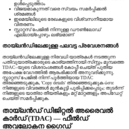
ഉൾപ്പെടുത്താം
വിജയമാകുന്നത് വരെ സ്വയം സമർപ്പിക്കൽ
ശ്രമങ്ങൾ
ഇമെയിലിലൂടെ രേഖകളുടെ വിശ്വസനീയമായ
വിതരണം
സ്റ്റാറ്റസ് പേജിൽ നിന്നുള്ള ഡൗൺലോഡ്
എല്ലായ്പ്പോഴും ലഭ്യമാണ്
തായ്‌ലൻഡിലേക്കുള്ള പലവട്ട പ്രവേശനങ്ങൾ
തായ്‌ലന്‍ഡിലേക്കുള്ള നിരവധി യാത്രകൾ നടത്തുന്ന
പതിവുയാത്രക്കാരുടെ കാര്യത്തിനായി സിസ്റ്റം മുമ്പത്തെ
TDAC–യുടെ വിശദാംശങ്ങൾ കോപ്പീ ചെയ്ത് പുതിയ
അപേക്ഷ വേഗത്തിൽ ആരംഭിക്കാൻ അനുവദിക്കുന്നു.
സ്റ്റാറ്റസ് പേജിൽ നിന്ന് പൂർത്തിയായ TDAC
തിരഞ്ഞെടുക്കുക, 'Copy details' തിരഞ്ഞെടുക്കുക ώστε
നിങ്ങളുടെ വിവരങ്ങൾ മുൻകൂട്ടി പൂരിപ്പിക്കപ്പെടും; തുടർന്ന്
നിങ്ങളുടെ യാത്രാ തീയതികളും മറ്റ് മാറ്റങ്ങളും അപ്‌ഡേറ്റ്
ചെയ്ത് സമർപ്പിക്കുക.
തായ്‌ലൻഡ് ഡിജിറ്റൽ അരൈവൽ
കാർഡ് (TDAC) — ഫീൽഡ്
അവലോകന ഗൈഡ്