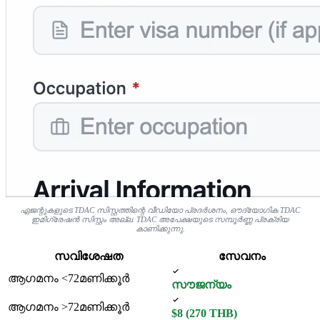
ഏജന്റുകളുടെ TDAC സിസ്റ്റത്തിന്റെ വീഡിയോ പ്രദർശനം, ഔദ്യോഗിക TDAC
ഇമിഗ്രേഷൻ സിസ്റ്റം അല്ല. TDAC അപേക്ഷയുടെ സമ്പൂർണ്ണ പ്രക്രിയ
കാണിക്കുന്നു.
സവിശേഷത
സേവനം
ആഗമനം <72മണിക്കൂർ
സൗജന്യം
ആഗമനം >72മണിക്കൂർ
$8 (270 THB)