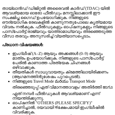
തായ്‌ലാൻഡ് ഡിജിറ്റൽ അരൈവൽ കാർഡ് (TDAC) യിൽ
ആവശ്യമായ ഓരോ ഫീൽഡും മനസ്സിലാക്കാൻ ഈ
സംക്ഷിപ്ത ഗൈഡ് ഉപയോഗിക്കുക. നിങ്ങളുടെ
ഔദ്യോഗിക രേഖകളിൽ കാണുന്നതുപോലെ കൃത്യമായ
വിവരം നൽകുക. ഫീൽഡുകളും ഓപ്ഷനുകളും നിങ്ങളുടെ
പാസ്‌പോർട്ട് രാജ്യവും യാത്രാമാധ്യവും തിരഞ്ഞെടുത്ത
വീസാ തരവും അനുസരിച്ച് വ്യത്യാസപ്പെടാം.
പ്രധാന വിഷയങ്ങൾ:
ഇംഗ്ലീഷ് (A–Z) ആയും അക്കങ്ങൾ (0–9) ആയും
മാത്രം ഉപയോഗിക്കുക. നിങ്ങളുടെ പാസ്‌പോർട്ട്
പേരിൽ കാണാത്ത പ്രത്യേക ചിഹ്നങ്ങൾ
ഒഴിവാക്കുക.
തീയതികൾ സാധുവായതും ക്രമത്തിലായിരിക്കണം
(ആഗമനത്തിൻുശേഷം പുറപ്പെടൽ).
നിങ്ങളുടെ Travel Mode మరియు Transport Mode
തിരഞ്ഞെടുപ്പ് ഏത് വിമാനത്താവളം/ അതിർത്തി ಹಾಗೂ
ഏത് നമ്പർ ഫീൽഡുകൾ ആവശ്യമാണ് എന്ന്
നിയന്ത്രിക്കുന്നു.
ഓപ്‌ഷനിൽ "OTHERS (PLEASE SPECIFY)"
കാണിച്ചാൽ, ദയവായി संക്ഷേപമായി ഇംഗ്ലീഷിൽ
വിവരിക്കുക.