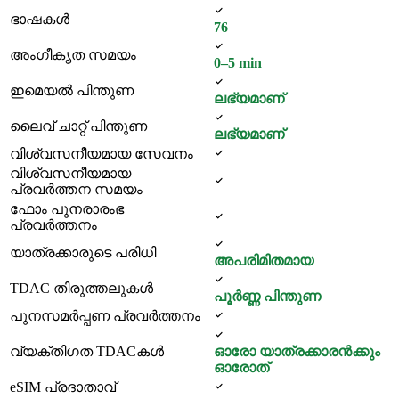
ഭാഷകൾ
76
അംഗീകൃത സമയം
0–5 min
ഇമെയൽ പിന്തുണ
ലഭ്യമാണ്
ലൈവ് ചാറ്റ് പിന്തുണ
ലഭ്യമാണ്
വിശ്വസനീയമായ സേവനം
വിശ്വസനീയമായ
പ്രവർത്തന സമയം
ഫോം പുനരാരംഭ
പ്രവർത്തനം
യാത്രക്കാരുടെ പരിധി
അപരിമിതമായ
TDAC തിരുത്തലുകൾ
പൂർണ്ണ പിന്തുണ
പുനസമർപ്പണ പ്രവർത്തനം
വ്യക്തിഗത TDACകൾ
ഓരോ യാത്രക്കാരൻക്കും
ഓരോത്
eSIM പ്രദാതാവ്