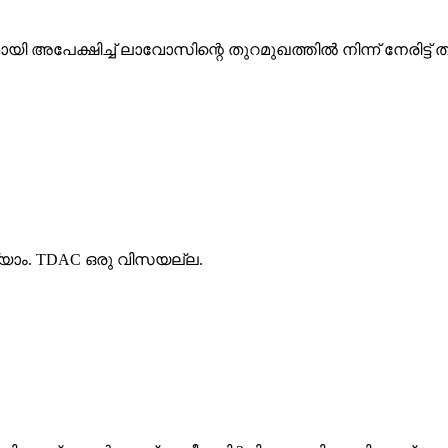
അപേക്ഷിച്ച് ലാവോസിന്റെ തുറമുഖത്തിൽ നിന്ന് നേരിട്ട് ത
്യാം. TDAC ഒരു വിസയല്ല.