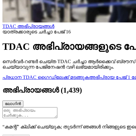
TDAC അഭിപ്രായങ്ങൾ
യാത്രക്കാരുടെ ചര്‍ച്ചാ പേജ് 16
TDAC അഭിപ്രായങ്ങളുടെ പേജ
സെർവർ-റണ്ടർ ചെയ്‌ത TDAC ചർച്ചാ ആർക്കൈവ് ബ്രൗസ് 
ചെയ്യാവുന്ന പേജിനേഷൻ വഴി ലഭ്യമായിരിക്കും.
പ്രധാന TDAC ഗൈഡിലേക്ക് മടങ്ങുക
അഭിപ്രായ പേജ് 1 ല
അഭിപ്രായങ്ങൾ
(
1,439
)
ലോഗിൻ
“കമന്റ്” ക്ലിക്ക് ചെയ്യുക; തുടർന്ന് ഞങ്ങൾ നിങ്ങളുടെ ഇമെ