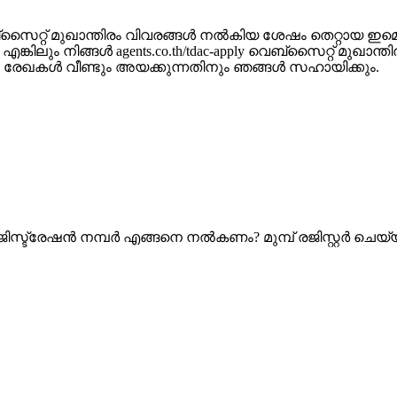
) വെബ്സൈറ്റ് മുഖാന്തിരം വിവരങ്ങൾ നൽകിയ ശേഷം തെറ്റായ 
 എങ്കിലും നിങ്ങൾ agents.co.th/tdac-apply വെബ്സൈറ്റ് മുഖാ
ം രേഖകൾ വീണ്ടും അയക്കുന്നതിനും ഞങ്ങൾ സഹായിക്കും.
്രേഷൻ നമ്പർ എങ്ങനെ നൽകണം? മുമ്പ് രജിസ്റ്റർ ചെയ്യാൻ