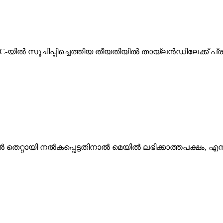
C-യിൽ സൂചിപ്പിച്ചെത്തിയ തീയതിയിൽ തായ്‌ലൻഡിലേക്ക് പ്രവ
െയിൽ തെറ്റായി നൽകപ്പെട്ടതിനാൽ മെയിൽ ലഭിക്കാത്തപക്ഷം, എന