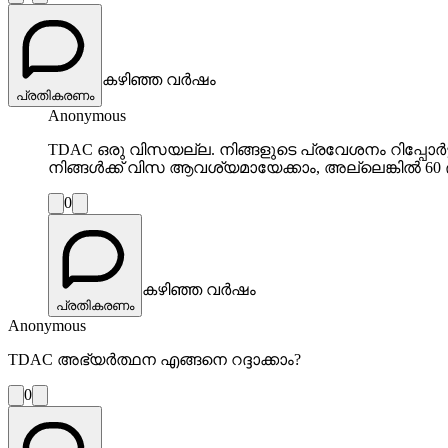
കഴിഞ്ഞ വർഷം
പ്രതികരണം
Anonymous
TDAC ഒരു വിസയല്ല. നിങ്ങളുടെ പ്രവേശനം റിപ്പോര്‍
നിങ്ങൾക്ക് വിസ ആവശ്യമായേക്കാം, അല്ലെങ്കിൽ 60 ദി
0
കഴിഞ്ഞ വർഷം
പ്രതികരണം
Anonymous
TDAC അഭ്യർത്ഥന എങ്ങനെ റദ്ദാക്കാം?
0