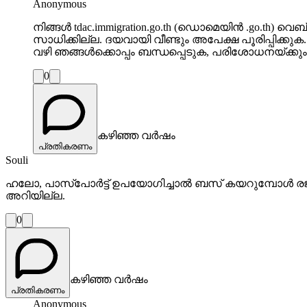
Anonymous
നിങ്ങൾ tdac.immigration.go.th (ഡൊമെയിൻ .go.th
സാധിക്കില്ല. ദയവായി വീണ്ടും അപേക്ഷ പൂരിപ്പിക്കുക.
വഴി ഞങ്ങൾക്കൊപ്പം ബന്ധപ്പെടുക, പരിശോധനയ്ക്കു
0
കഴിഞ്ഞ വർഷം
പ്രതികരണം
Souli
ഹലോ, പാസ്പോർട്ട് ഉപയോഗിച്ചാൽ ബസ് കയറുമ്പോൾ രജിസ്ട
അറിയില്ല.
0
കഴിഞ്ഞ വർഷം
പ്രതികരണം
Anonymous