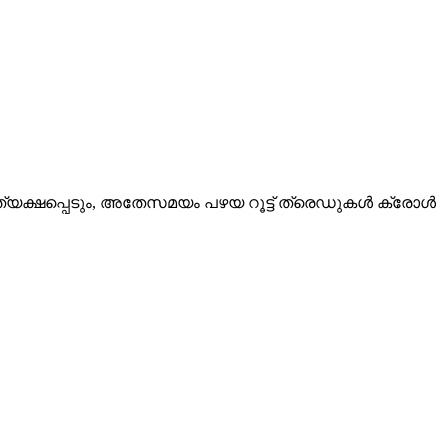
്യക്ഷപ്പെടും, അതേസമയം പഴയ റൂട്ട് ത്രെഡുകൾ ക്രോൾ