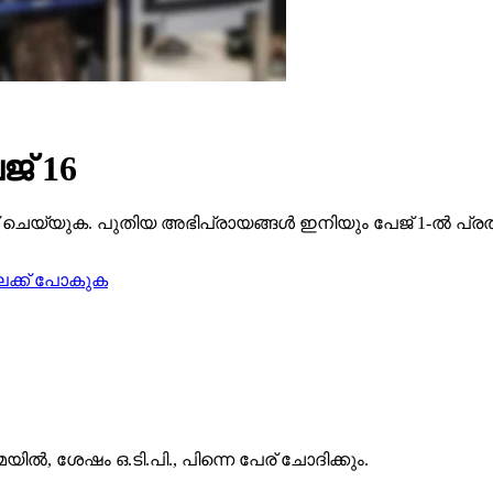
് 16
ചെയ്യുക. പുതിയ അഭിപ്രായങ്ങൾ ഇനിയും പേജ് 1-ൽ പ്രത
േക്ക് പോകുക
യിൽ, ശേഷം ഒ.ടി.പി., പിന്നെ പേര് ചോദിക്കും.