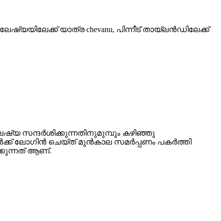
യയിലേക്ക് യാത്ര chevanu, പിന്നീട് തായ്‌ലൻഡിലേക്ക്
യ സന്ദർശിക്കുന്നതിനുമുമ്പും കഴിഞ്ഞു
്ങൾക്ക് ലോഗിൻ ചെയ്ത് മുൻകാല സമർപ്പണം പകർത്തി
്കുന്നത് ആണ്.