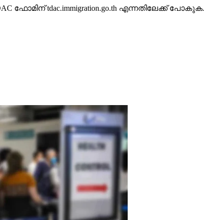
ോമിന് tdac.immigration.go.th എന്നതിലേക്ക് പോകുക.