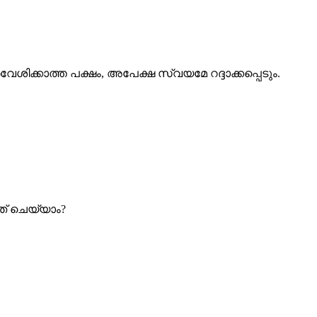
േശിക്കാത്ത പക്ഷം, അപേക്ഷ സ്വയമേ റദ്ദാക്കപ്പെടും.
്ത് ചെയ്യാം?