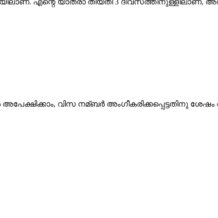
നിലയിലാണ്. എന്റെ യാത്രാ തീയതി 3 ദിവസത്തിനുള്ളിലാണ്, അ
 അപേക്ഷിക്കാം, വിസ നമ്ബർ അംഗീകരിക്കപ്പെട്ടതിനു ശേഷം അ