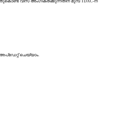
തുകൊണ്ട് വിസ അംഗീകരിക്കുന്നതിന് മുമ്പ് TDAC-ന്
പ്‌ഡേറ്റ് ചെയ്യാം.