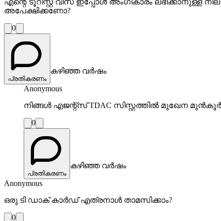
എന്റെ ടൂറിസ്റ്റ് വിസ ഇപ്പോള്‍ അംഗീകാരം ലഭിക്കാനുള്ള 
അപേക്ഷിക്കണോ?
0
കഴിഞ്ഞ വർഷം
പ്രതികരണം
Anonymous
നിങ്ങൾ എജന്റ്സ് TDAC സിസ്റ്റത്തിൽ മുഖേന മുൻകൂർ
0
കഴിഞ്ഞ വർഷം
പ്രതികരണം
Anonymous
ഒരു ടി ഡാക് കാർഡ് എത്രനാൾ താമസിക്കാം?
0