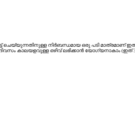
ട്ട് ചെയ്യുന്നതിനുള്ള നിർബന്ധമായ ഒരു പടി മാത്രമാണ് ഇത
വസം കാലയളവുള്ള ഒഴിവ് ലഭിക്കാന്‍ യോഗ്യനാകാം (ഇത് 30 ദി