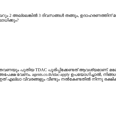
ം 2 അല്ലെങ്കിൽ 3 ദിവസങ്ങൾ തങ്ങും, ഉദാഹരണത്തിന് മലേഷ്
ാധിക്കും?
യും പുതിയ TDAC പൂരിപ്പിക്കേണ്ടത് ആവശ്യമാണ്. മലേഷ്
േക്ഷ വേണം. agents.co.th/tdac-apply ഉപയോഗിച്ചാൽ, നിങ
. ഇത് എല്ലാ വിവരങ്ങളും വീണ്ടും നൽകേണ്ടതിൽ നിന്നു രക്ഷിക