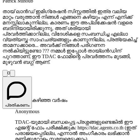
Patrick Mihoub
തായ് ലാൻഡ് ഇമിഗ്രേഷൻ സിസ്റ്റത്തിൽ ഇത്ര വലിയ
മാറ്റം വരുത്താൻ നിങ്ങൾ എങ്ങനെ കഴിയും എന്ന് എനിക്ക്
മനസ്സിലാകുന്നില്ല, കാരണം ഈ അപ്ലിക്കേഷൻ വളരെ
ബദിന്ദിയായിരിക്കുന്നു, അത് ശരിയായി
പ്രവർത്തിക്കാറില്ല, വിദേശികളെ സംബന്ധിച്ച എല്ലാ
വ്യത്യസ്ത സാഹചര്യങ്ങളും കാണുന്നില്ല, പ്രത്യേകിച്ച്
താമസക്കാരെ... അവർക്ക് നിങ്ങൾ പരിഗണന
നൽകിയിട്ടുണ്ടോ ??? നമ്മൾ ഇപ്പോൾ തായ്‌ലൻഡിന്
പുറത്താണ്, ഈ TDAC ഫോമിന്റെ പ്രവർത്തനം മുടങ്ങി,
മുഴുവൻ ബഗ്ഗ് ആണ്.
0
കഴിഞ്ഞ വർഷം
പ്രതികരണം
Anonymous
TDAC-യുമായി ബന്ധപ്പെട്ട പ്രശ്നങ്ങളുണ്ടെങ്കിൽ ഈ
എജന്റ് ഫോം പരീക്ഷിക്കുക: https://tdac.agents.co.th (ഇത്
പരാജയപ്പെടില്ല, എന്നാൽ അംഗീകാരം ലഭിക്കാൻ
മണിക്കൂറോളം സമയമെടുക്കാം).