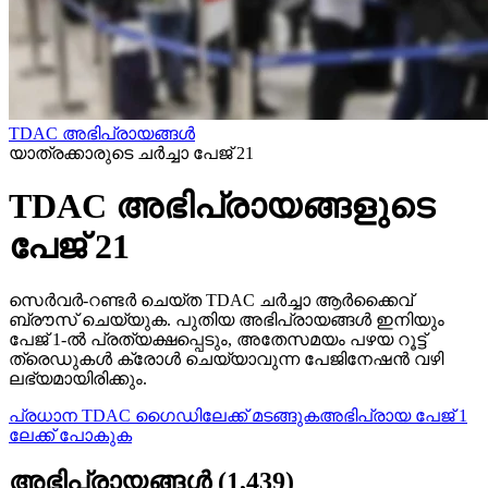
TDAC അഭിപ്രായങ്ങൾ
യാത്രക്കാരുടെ ചര്‍ച്ചാ പേജ് 21
TDAC അഭിപ്രായങ്ങളുടെ
പേജ് 21
സെർവർ-റണ്ടർ ചെയ്‌ത TDAC ചർച്ചാ ആർക്കൈവ്
ബ്രൗസ് ചെയ്യുക. പുതിയ അഭിപ്രായങ്ങൾ ഇനിയും
പേജ് 1-ൽ പ്രത്യക്ഷപ്പെടും, അതേസമയം പഴയ റൂട്ട്
ത്രെഡുകൾ ക്രോൾ ചെയ്യാവുന്ന പേജിനേഷൻ വഴി
ലഭ്യമായിരിക്കും.
പ്രധാന TDAC ഗൈഡിലേക്ക് മടങ്ങുക
അഭിപ്രായ പേജ് 1
ലേക്ക് പോകുക
അഭിപ്രായങ്ങൾ
(
1,439
)