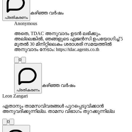
കഴിഞ്ഞ വർഷം
പ്രതികരണം
Anonymous
അതെ, TDAC അനുവാദം ഉടൻ ലഭിക്കും.
അല്ലെങ്കിൽ, ഞങ്ങളുടെ ഏജൻസി ഉപയോഗിച്ച് 5
മുതൽ 30 മിനിറ്റിലെകം ശരാശരി സമയത്തിൽ
അനുവാദം നേടാം: https://tdac.agents.co.th
0
കഴിഞ്ഞ വർഷം
പ്രതികരണം
Leon Zangari
ഏതാനും താമസവിവരങ്ങൾ പുറപ്പെടുവിക്കാൻ
അനുവദിക്കുന്നില്ല. താമസ വിഭാഗം തുറക്കുന്നില്ല
0