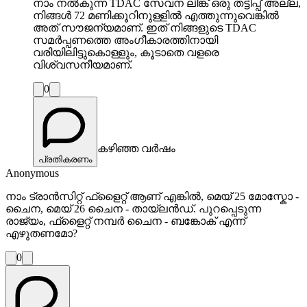
നാം നൽകുന്ന TDAC സേവന ലിങ്ക് ഒരു തട്ടിപ്പ് അല്ല,
നിങ്ങൾ 72 മണിക്കൂറിനുള്ളിൽ എത്തുന്നുവെങ്കിൽ
അത് സൗജന്യമാണ്. ഇത് നിങ്ങളുടെ TDAC
സമർപ്പണത്തെ അംഗീകാരത്തിനായി
വരിയിലിട്ടുകൊള്ളും, കൂടാതെ വളരെ
വിശ്വസനീയമാണ്.
0
കഴിഞ്ഞ വർഷം
പ്രതികരണം
Anonymous
നാം ട്രാൻസിറ്റ് ഫ്‌ളൈറ്റ് ആണ് എങ്കിൽ, മെയ് 25 മോസ്കോ -
ചൈന, മെയ് 26 ചൈന - തായ്‌ലൻഡ്. പുറപ്പെടുന്ന
രാജ്യം, ഫ്‌ളൈറ്റ് നമ്പർ ചൈന - ബങ്കോക് എന്ന്
എഴുതണമോ?
0