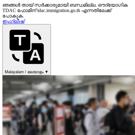
ഞങ്ങൾ തായ് സർക്കാരുമായി ബന്ധമില്ല. ഔദ്യോഗിക
TDAC ഫോമിന് tdac.immigration.go.th എന്നതിലേക്ക്
പോകുക.
ഇംഗ്ലീഷ്
Malayalam / മലയാളം ▼