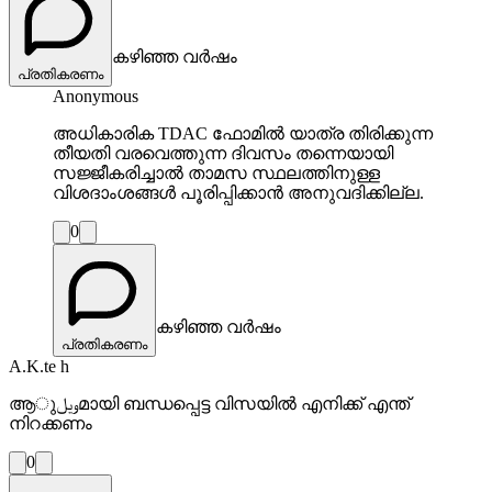
കഴിഞ്ഞ വർഷം
പ്രതികരണം
Anonymous
അധികാരിക TDAC ഫോമിൽ യാത്ര തിരിക്കുന്ന
തീയതി വരവെത്തുന്ന ദിവസം തന്നെയായി
സജ്ജീകരിച്ചാൽ താമസ സ്ഥലത്തിനുള്ള
വിശദാംശങ്ങൾ പൂരിപ്പിക്കാൻ അനുവദിക്കില്ല.
0
കഴിഞ്ഞ വർഷം
പ്രതികരണം
A.K.te h
ആویلുമായി ബന്ധപ്പെട്ട വിസയിൽ എനിക്ക് എന്ത്
നിറക്കണം
0