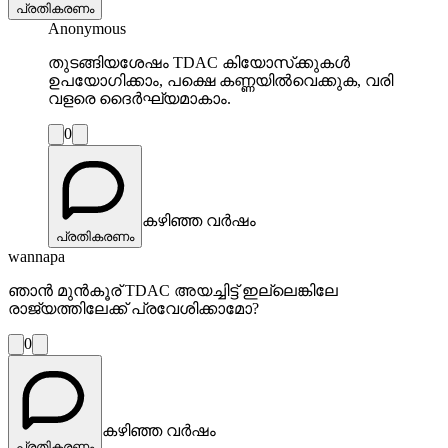
പ്രതികരണം
Anonymous
തുടങ്ങിയശേഷം TDAC കിയോസ്‌ക്കുകൾ
ഉപയോഗിക്കാം, പക്ഷെ കണ്ണയിൽവെക്കുക, വരി
വളരെ ദൈർഘ്യമാകാം.
0
കഴിഞ്ഞ വർഷം
പ്രതികരണം
wannapa
ഞാൻ മുന്‍കൂര് TDAC അയച്ചിട്ട് ഇല്ലെങ്കിലേ
രാജ്യത്തിലേക്ക് പ്രവേശിക്കാമോ?
0
കഴിഞ്ഞ വർഷം
പ്രതികരണം