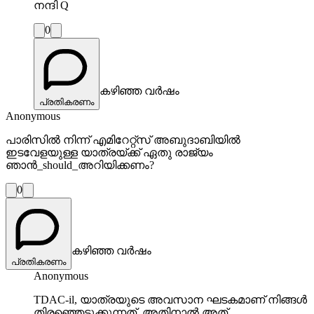
നന്ദി Q
0
കഴിഞ്ഞ വർഷം
പ്രതികരണം
Anonymous
പാരിസിൽ നിന്ന് എമിറേറ്റ്സ് അബുദാബിയിൽ
ഇടവേളയുള്ള യാത്രയ്ക്ക് ഏതു രാജ്യം
ഞാൻ_should_അറിയിക്കണം?
0
കഴിഞ്ഞ വർഷം
പ്രതികരണം
Anonymous
TDAC-il, യാത്രയുടെ അവസാന ഘടകമാണ് നിങ്ങൾ
തിരഞ്ഞെടുക്കുന്നത്, അതിനാൽ അത്