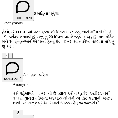
8 મહિના પહેલાં
જવાબ આપો
Anonymous
હેલો, હું TDAC માં પરત ફરવાનો દિવસ 6 જાન્યુઆરી નોંધાવી છે. હું
19 ડિસેમ્બર આવે છું પરંતુ હું 20 દિવસ વધારે રહેવા ઇચ્છુ છું. પાસપોર્ટમાં
મને 16 ફેબ્રુઆરીએ પરત ફરવું છે. TDAC માં તારીખ બદલવા માટે હું
શું કરું?
0
8 મહિના પહેલાં
જવાબ આપો
Anonymous
તમે પહેલાએ TDAC નો ઉપયોગ કરીને પ્રવેશ કર્યો છે, તેથી
તમારા યાત્રા યોજના બદલાય તો તેને અપડેટ કરવાની જરૂર
નથી. એ માત્ર પ્રવેશ સમયે યોગ્ય હોવું જ જરૂરી છે.
0