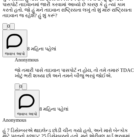
પાસપોર્ટ તાઇવાનમાં જારી કરવામાં આવ્યો છે કારણ કે હું ત્યાં કામ
કરતો હતો. જો હું મને તાઇવાન રાષ્ટ્રિયતા લખું તો શું મારું રાષ્ટ્રિયતા
તાઇવાન જ રહેશે? હું શું કરૂં?
0
8 મહિના પહેલાં
જવાબ આપો
Anonymous
જો તમારી પાસે તાઇવાન પાસપોર્ટ ન હોય, તો તમે તમારું TDAC
ખોટું ભરી શક્યા છો અને તમને બીજું ભરવું જોઈએ.
0
8 મહિના પહેલાં
જવાબ આપો
Anonymous
હું 7 ડિસેમ્બરએ થાઇલેન્ડ છોડી ચીન ગયો હતો, અને મારો બેન્કોક
માટે પરતનો ફ્લાઇટ 25 ડિસેમ્બરનો હતો. મને એરીવલ કાર્ડ ભરવામાં