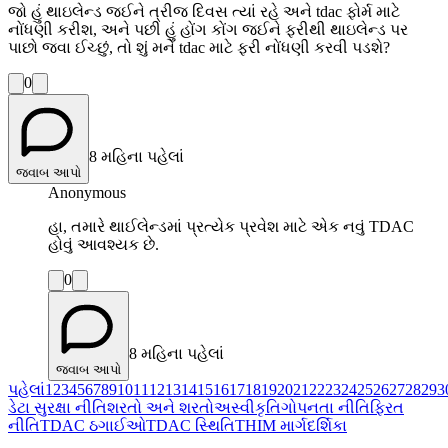
જો હું થાઇલેન્ડ જઈને ત્રીજ દિવસ ત્યાં રહે અને tdac ફોર્મ માટે
નોંધણી કરીશ, અને પછી હું હોંગ કોંગ જઈને ફરીથી થાઇલેન્ડ પર
પાછો જવા ઈચ્છું, તો શું મને tdac માટે ફરી નોંધણી કરવી પડશે?
0
8 મહિના પહેલાં
જવાબ આપો
Anonymous
હા, તમારે થાઈલેન્ડમાં પ્રત્યેક પ્રવેશ માટે એક નવું TDAC
હોવું આવશ્યક છે.
0
8 મહિના પહેલાં
જવાબ આપો
પહેલાં
1
2
3
4
5
6
7
8
9
10
11
12
13
14
15
16
17
18
19
20
21
22
23
24
25
26
27
28
29
3
ડેટા સુરક્ષા નીતિ
શરતો અને શરતો
અસ્વીકૃતિ
ગોપનતા નીતિ
ફિરત
નીતિ
TDAC ઠગાઈઓ
TDAC સ્થિતિ
THIM માર્ગદર્શિકા