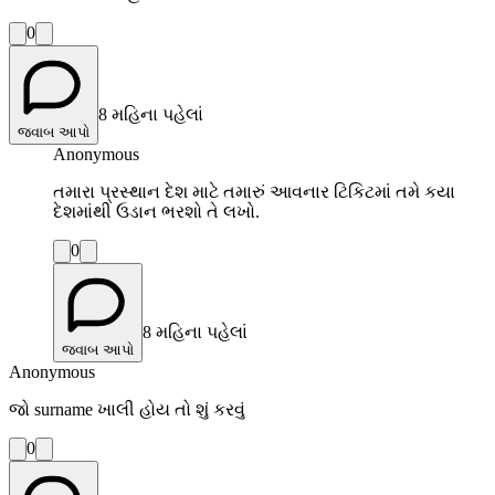
0
8 મહિના પહેલાં
જવાબ આપો
Anonymous
તમારા પ્રસ્થાન દેશ માટે તમારું આવનાર ટિકિટમાં તમે કયા
દેશમાંથી ઉડાન ભરશો તે લખો.
0
8 મહિના પહેલાં
જવાબ આપો
Anonymous
જો surname ખાલી હોય તો શું કરવું
0