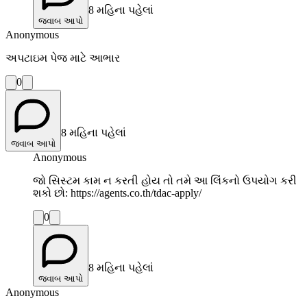
8 મહિના પહેલાં
જવાબ આપો
Anonymous
અપટાઇમ પેજ માટે આભાર
0
8 મહિના પહેલાં
જવાબ આપો
Anonymous
જો સિસ્ટમ કામ ન કરતી હોય તો તમે આ લિંંકનો ઉપયોગ કરી
શકો છો: https://agents.co.th/tdac-apply/
0
8 મહિના પહેલાં
જવાબ આપો
Anonymous