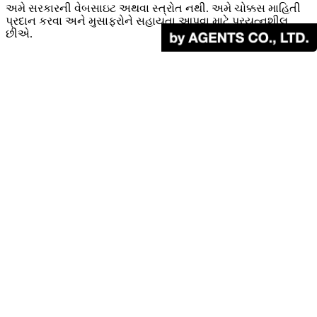
અમે સરકારની વેબસાઇટ અથવા સ્ત્રોત નથી. અમે ચોક્કસ માહિતી
પ્રદાન કરવા અને મુસાફરોને સહાયતા આપવા માટે પ્રયત્નશીલ
છીએ.