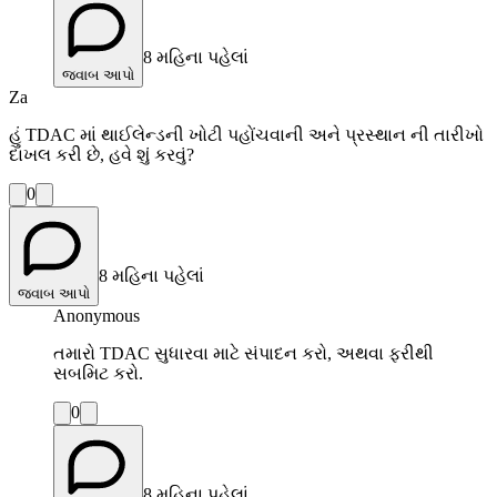
8 મહિના પહેલાં
જવાબ આપો
Za
હું TDAC માં થાઈલેન્ડની ખોટી પહોંચવાની અને પ્રસ્થાન ની તારીખો
દાખલ કરી છે, હવે શું કરવું?
0
8 મહિના પહેલાં
જવાબ આપો
Anonymous
તમારો TDAC સુધારવા માટે સંપાદન કરો, અથવા ફરીથી
સબમિટ કરો.
0
8 મહિના પહેલાં