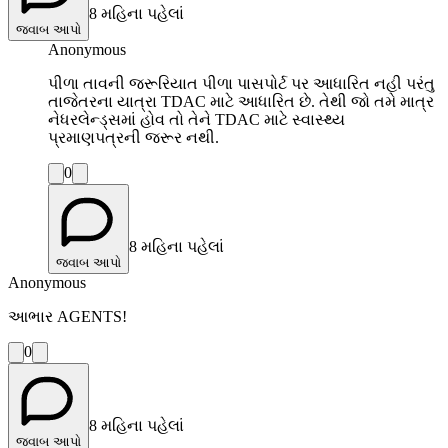
8 મહિના પહેલાં
જવાબ આપો
Anonymous
પીળા તાવની જરૂરિયાત પીળા પાસપોર્ટ પર આધારિત નહી પરંતુ
તાજેતરના યાત્રા TDAC માટે આધારિત છે. તેથી જો તમે માત્ર
નેધરલેન્ડ્સમાં હોવ તો તેને TDAC માટે સ્વાસ્થ્ય
પ્રમાણપત્રની જરૂર નથી.
0
8 મહિના પહેલાં
જવાબ આપો
Anonymous
આભાર AGENTS!
0
8 મહિના પહેલાં
જવાબ આપો