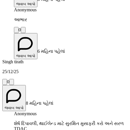
જવાબ આપો
Anonymous
આભાર
0
6 મહિના પહેલાં
જવાબ આપો
Singh tirath
25/12/25
0
8 મહિના પહેલાં
જવાબ આપો
Anonymous
શેર્ષ દિપાવલી, થાઈલેન્ડ માટે સુરક્ષિત મુસાફરી કરો અને સરળ
TDAC