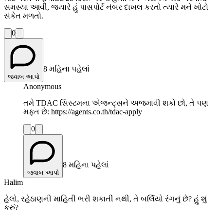
સમસ્યા આવી, જ્યારે હું પાસપોર્ટ નંબર દાખલ કરતો ત્યારે મને ખોટો
સંકેત મળતો.
0
8 મહિના પહેલાં
જવાબ આપો
Anonymous
તમે TDAC સિસ્ટમના એજન્ટ્સને અજમાવી શકો છો, તે પણ
મફત છે: https://agents.co.th/tdac-apply
0
8 મહિના પહેલાં
જવાબ આપો
Halim
હેલો, રહેઠાણની માહિતી ભરી શકાતી નથી, તે બર્લિયો રંગનું છે? હું શું
કરું?