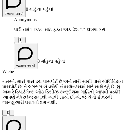
8 મહિના પહેલાં
જવાબ આપો
Anonymous
પછી તમે TDAC માટે ફક્ત એક ડેશ "-" દાખલ કરો.
0
8 મહિના પહેલાં
જવાબ આપો
Wiebe
નમસ્તે, મારી પાસે ડચ પાસપોર્ટ છે અને મારી સાથી પાસે બોલિવિયન
પાસપોર્ટ છે. તે લગભગ બે વર્ષથી નેધરલેન્ડસમાં મારે સાથે રહે છે. શું
અમારે ડિપાર્ટમેન્ટ ઓફ ડિસીઝ કન્ટ્રોલમાં માહિતી આપવી પડશે?
આપણે નેધરલેન્ડસમાંથી આવી રહ્યા છીએ, જે યેલો ફીવરની
જાન્યુઆરી ધરાવતો દેશ નથી.
0