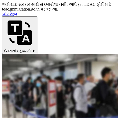
અમે થાઇ સરકાર સાથે સંકળાયેલા નથી. અધિકૃત TDAC ફોર્મ માટે
tdac.immigration.go.th પર જાઓ.
અંગ્રેજી
Gujarati / ગુજરાતી ▼