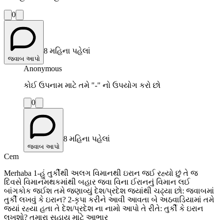
0
8 મહિના પહેલાં
જવાબ આપો
Anonymous
કોઈ ઉપનામ માટે તમે "-" નો ઉપયોગ કરો છો
0
8 મહિના પહેલાં
જવાબ આપો
Cem
Merhaba 1-હું તુર્કીથી અલગ વિમાનથી ઇરાન જઈ રહ્યો છું તે જ
દિવસે વિમાનમથકમાંથી બહાર જવા વિના ઈરાનનું વિમાન લઈ
બાંગકોક જઈશ તમે જણાવ્યું દેશ/પ્રદેશ જ્યાંથી ચઢ્યા છો: જવાબમાં
તુર્કી લખવું કે ઇરાન? 2-કૃપા કરીને આવી આવતા બે અઠવાડિયામાં તમે
જ્યાં રહ્યા હતા તે દેશ/પ્રદેશ ના નામો આપો તે રીતે: તુર્કી કે ઇરાન
લખશો? તમારા સહાય માટે આભાર