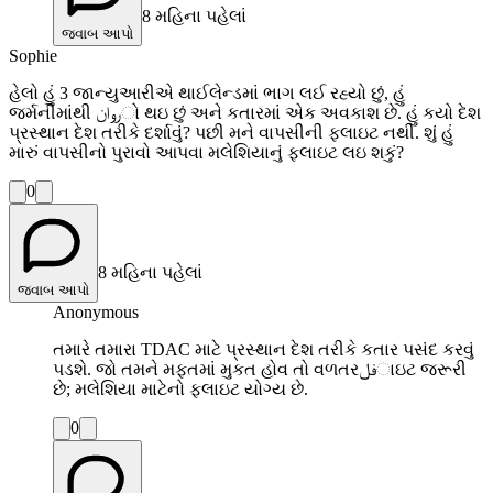
8 મહિના પહેલાં
જવાબ આપો
Sophie
હેલો હું 3 જાન્યુઆરીએ થાઈલેન્ડમાં ભાગ લઈ રહ્યો છું, હું
જર્મનીમાંથી روانો થઇ છું અને કતારમાં એક અવકાશ છે. હું કયો દેશ
પ્રસ્થાન દેશ તરીકે દર્શાવું? પછી મને વાપસીની ફ્લાઇટ નથી. શું હું
મારું વાપસીનો પુરાવો આપવા મલેશિયાનું ફ્લાઇટ લઇ શકું?
0
8 મહિના પહેલાં
જવાબ આપો
Anonymous
તમારે તમારા TDAC માટે પ્રસ્થાન દેશ તરીકે કતાર પસંદ કરવું
પડશે. જો તમને મફતમાં મુકત હોવ તો વળતરفلાઇટ જરૂરી
છે; મલેશિયા માટેનો ફ્લાઇટ યોગ્ય છે.
0