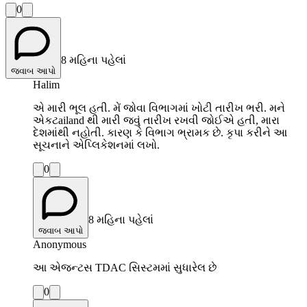
0
8 મહિના પહેલાં
જવાબ આપો
Halim
એ મારી ભૂલ હતી. મેં જોવા વિભાગમાં ખોટી તારીખ ભરી. મને
એકટailand થી મારી જવું તારીખ રખવી જોઈએ હતી, મારા
દેશમાંથી નહોતી. કારણ કે વિભાગ ભ્રામક છે. કૃપા કરીને આ
સૂચનાને એપ્લિકેશનમાં લખો.
0
8 મહિના પહેલાં
જવાબ આપો
Anonymous
આ એજન્ટસ TDAC સિસ્ટમમાં સુધારેલ છે
0