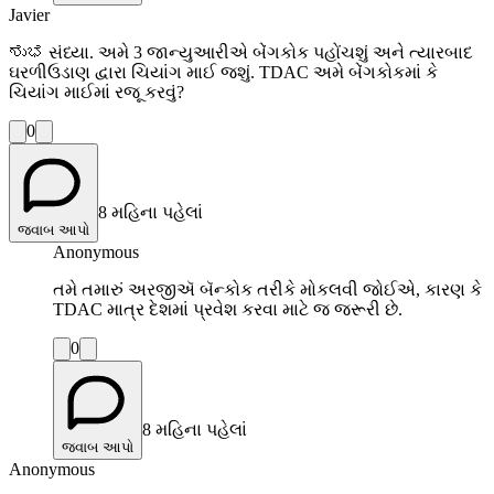
Javier
ಶುಭ સંધ્યા. અમે 3 જાન્યુઆરીએ બેંગકોક પહોંચશું અને ત્યારબાદ
ઘરળીઉડાણ દ્વારા ચિયાંગ માઈ જશું. TDAC અમે બેંગકોકમાં કે
ચિયાંગ માઈમાં રજૂ કરવું?
0
8 મહિના પહેલાં
જવાબ આપો
Anonymous
તમે તમારું અરજીઍ બૅન્કોક તરીકે મોકલવી જોઈએ, કારણ કે
TDAC માત્ર દેશમાં પ્રવેશ કરવા માટે જ જરૂરી છે.
0
8 મહિના પહેલાં
જવાબ આપો
Anonymous