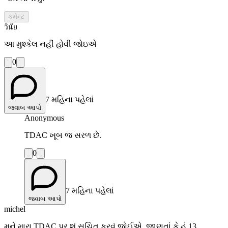
કમેન્ટ
วินัย
આ મુશ્કેલ નહીં હોવી જોઇએ
0
7 મહિના પહેલાં
જવાબ આપો
Anonymous
TDAC ખૂબ જ સરળ છે.
0
7 મહિના પહેલાં
જવાબ આપો
michel
મને મારા TDAC પર શું સૂચિત કરવું જોઈએ, જાણતાં કે હું 13