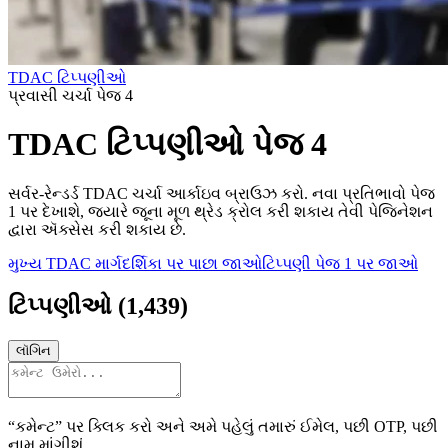
TDAC ટિપ્પણીઓ
પ્રવાસી ચર્ચા પેજ 4
TDAC ટિપ્પણીઓ પેજ 4
સર્વર-રેન્ડર્ડ TDAC ચર્ચા આર્કાઇવ બ્રાઉઝ કરો. નવા પ્રતિભાવો પેજ
1 પર દેખાશે, જ્યારે જૂના મૂળ થ્રેડ ક્રોલ કરી શકાય તેવી પેજિનેશન
દ્વારા ઍક્સેસ કરી શકાય છે.
મુખ્ય TDAC માર્ગદર્શિકા પર પાછા જાઓ
ટિપ્પણી પેજ 1 પર જાઓ
ટિપ્પણીઓ
(
1,439
)
લૉગિન
“કમેન્ટ” પર ક્લિક કરો અને અમે પહેલું તમારું ઈમેલ, પછી OTP, પછી
નામ માંગીશું.