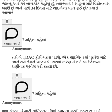
જાન્યુઆરીએ બાંગકોક પહોંચું છું, ત્યારબાદ 1 મહિના માટે વિયેતનામ
જાઉં છું અને પછી 34 દિવસ માટે થાઇલેન્ડ પરત ફરું છું? તમારો
આભાર
0
7 મહિના પહેલાં
જવાબ આપો
Anonymous
તમે બે TDAC ફોર્મ ભરવા પડશે. એક થાઈલેન્ડમાં પ્રવેશ માટે
અને તમે તેમને અલગથી ભરશો કારણ કે તમે થાઈલેન્ડમાં
ઘણીવાર પ્રવેશ કરી રહ્યા છો.
0
7 મહિના પહેલાં
જવાબ આપો
Anonymous
શુભ સંધ્યા. હું મારી રાષ્ટ્રિયતા વિશે સ્પષ્ટતા કરવી ઇચ્છું છું. મારો