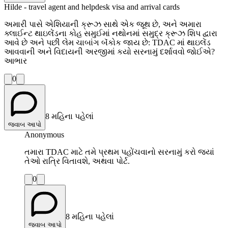
Hilde - travel agent and helpdesk visa and arrival cards
અમારી પાસે એશિયાની ક્રૂઝ સાથે એક જૂથ છે, અને અમારા
ક્લાઈન્ટ થાઇલેંડના કોહ સમુઈમાં નથોનમાં સમુદ્ર ક્રૂઝ શિપ દ્વારા
આવે છે અને પછી લેમ ચાબાંગ બૅંકોક જાય છે: TDAC માં થાઇલેંડ
આવવાની અને વિદાયની અરજીમાં કયો સરનામું દર્શાવવો જોઈએ?
આભાર
0
8 મહિના પહેલાં
જવાબ આપો
Anonymous
તમારા TDAC માટે તમે પ્રથમ પહોંચવાનો સરનામું કરો જ્યાં
તેઓ રાત્રિ વિતાવશે, અથવા પોર્ટ.
0
8 મહિના પહેલાં
જવાબ આપો