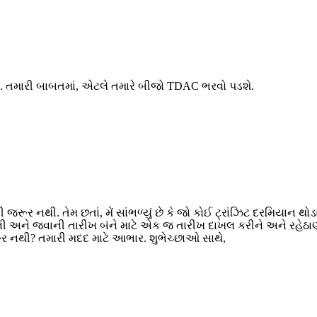
શે. તમારી બાબતમાં, એટલે તમારે બીજો TDAC ભરવો પડશે.
જરૂર નથી. તેમ છતાં, મેં સાંભળ્યું છે કે જો કોઈ ટ્રાંઝિટ દરમિયાન થો
 આવતાની અને જવાની તારીખ બંને માટે એક જ તારીખ દાખલ કરીને અને રહે
ૂર નથી? તમારી મદદ માટે આભાર. શુભેચ્છાઓ સાથે,