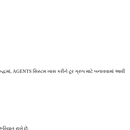
દ્ધમાં, AGENTS સિસ્ટમ ખાસ કરીને ટૂર ગ્રુપ માટે બનાવવામાં આવી
ૂરિયાત રાખે છે.