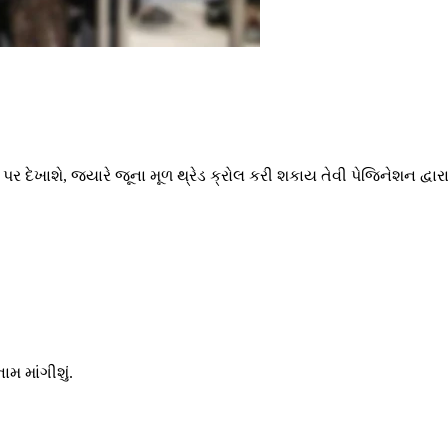
 પર દેખાશે, જ્યારે જૂના મૂળ થ્રેડ ક્રોલ કરી શકાય તેવી પેજિનેશન દ્વ
મ માંગીશું.