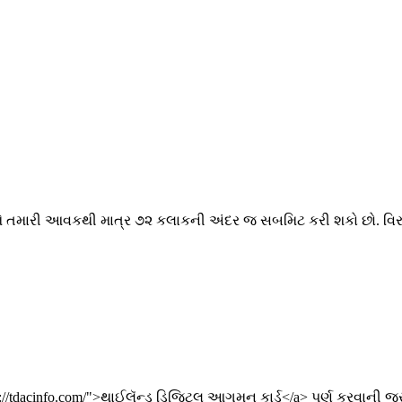
તમે તમારી આવકથી માત્ર ૭૨ કલાકની અંદર જ સબમિટ કરી શકો છો. વિરુ
ps://tdacinfo.com/">થાઈલૅન્ડ ડિજિટલ આગમન કાર્ડ</a> પૂર્ણ કરવાની જર