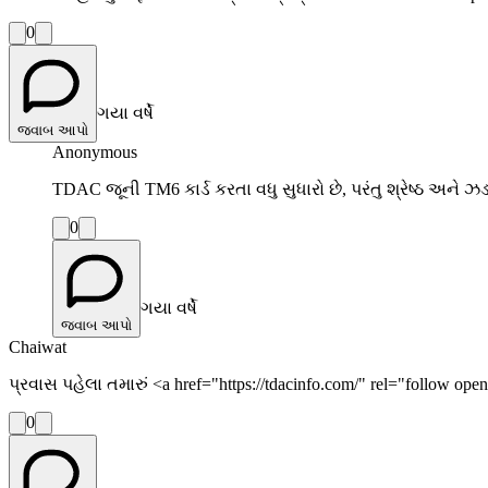
0
ગયા વર્ષે
જવાબ આપો
Anonymous
TDAC જૂની TM6 કાર્ડ કરતા વધુ સુધારો છે, પરંતુ શ્રેષ્ઠ અને 
0
ગયા વર્ષે
જવાબ આપો
Chaiwat
પ્રવાસ પહેલા તમારું <a href="https://tdacinfo.com/" rel="foll
0