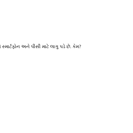
્માર્ટફોન અને પીસી માટે લાગુ પડે છે. કેમ?