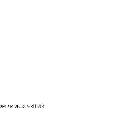
ગ્રેશન પર સમય બચી શકે.