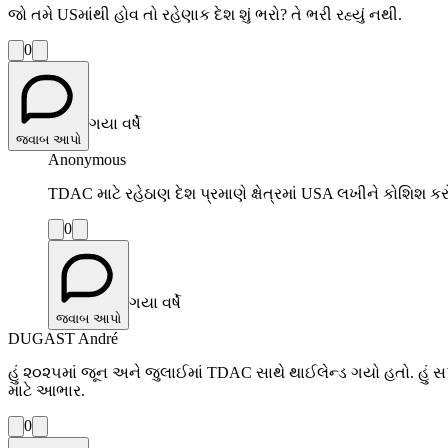
જો તમે USમાંથી હોવ તો રહેણાક દેશ શું ભરો? તે ભરી રહ્યું નથી.
0
ગયા વર્ષે
જવાબ આપો
Anonymous
TDAC માટે રહેઠાણ દેશ પ્રમાણે ક્ષેત્રમાં USA લખીને કોશિશ 
0
ગયા વર્ષે
જવાબ આપો
DUGAST André
હું ૨૦૨૫માં જૂન અને જુલાઈમાં TDAC સાથે થાઈલેન્ડ ગયો હતો. હું સ
માટે આભાર.
0