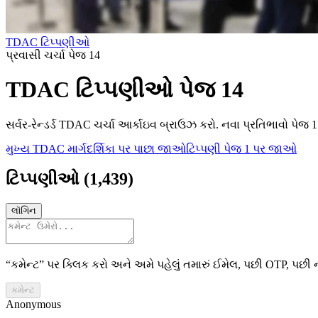
TDAC ટિપ્પણીઓ
પ્રવાસી ચર્ચા પેજ 14
TDAC ટિપ્પણીઓ પેજ 14
સર્વર-રેન્ડર્ડ TDAC ચર્ચા આર્કાઇવ બ્રાઉઝ કરો. નવા પ્રતિભાવો પેજ 1
મુખ્ય TDAC માર્ગદર્શિકા પર પાછા જાઓ
ટિપ્પણી પેજ 1 પર જાઓ
ટિપ્પણીઓ
(
1,439
)
લૉગિન
“કમેન્ટ” પર ક્લિક કરો અને અમે પહેલું તમારું ઈમેલ, પછી OTP, પછી ના
કમેન્ટ
Anonymous