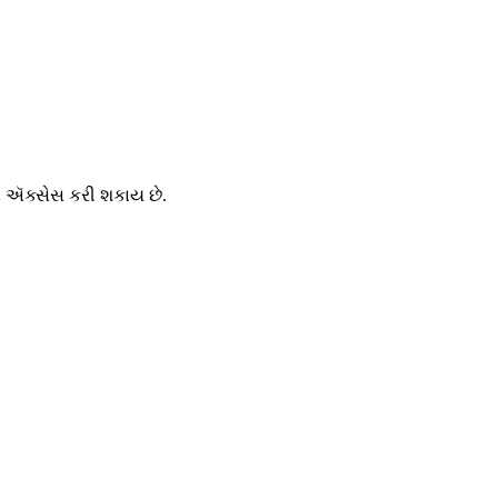
ારા ઍક્સેસ કરી શકાય છે.