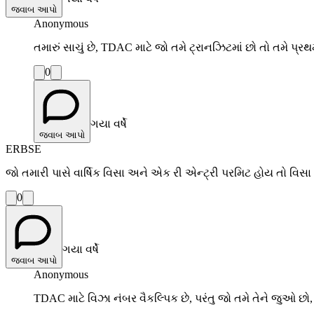
જવાબ આપો
Anonymous
તમારું સાચું છે, TDAC માટે જો તમે ટ્રાનઝિટમાં છો તો તમે
0
ગયા વર્ષે
જવાબ આપો
ERBSE
જો તમારી પાસે વાર્ષિક વિસા અને એક રી એન્ટ્રી પરમિટ હોય તો વિ
0
ગયા વર્ષે
જવાબ આપો
Anonymous
TDAC માટે વિઝા નંબર વૈકલ્પિક છે, પરંતુ જો તમે તેને જુઓ છો