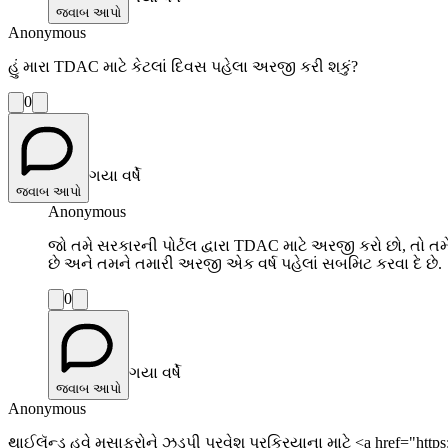
જવાબ આપો
Anonymous
હું મારા TDAC માટે કેટલાં દિવસ પહેલા અરજી કરી શકું?
0
ગયા વર્ષે
જવાબ આપો
Anonymous
જો તમે સરકારની પોર્ટલ દ્વારા TDAC માટે અરજી કરો છો, તો 
છે અને તમને તમારી અરજી એક વર્ષ પહેલાં સબમિટ કરવા દે છે.
0
ગયા વર્ષે
જવાબ આપો
Anonymous
થાઈલૅન્ડ હવે મુસાફરોને ઝડપી પ્રવેશ પ્રક્રિયાના માટે <a href="htt