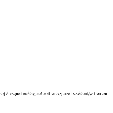
ં કરવું તે જણાવી શકો? શું મને નવી અરજી કરવી પડશે? માહિતી આપવા