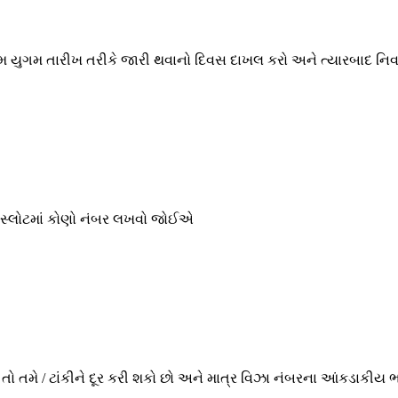
 પ્રથમ યુગમ તારીખ તરીકે જારી થવાનો દિવસ દાખલ કરો અને ત્યારબાદ ન
સા સ્લોટમાં કોણો નંબર લખવો જોઈએ
, તો તમે / ટાંકીને દૂર કરી શકો છો અને માત્ર વિઝા નંબરના આંકડાકીય