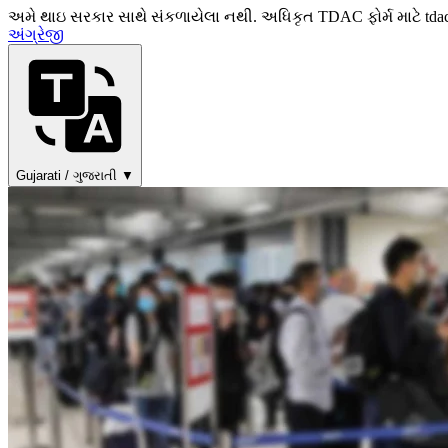
અમે થાઇ સરકાર સાથે સંકળાયેલા નથી. અધિકૃત TDAC ફોર્મ માટે tda
અંગ્રેજી
Gujarati / ગુજરાતી ▼