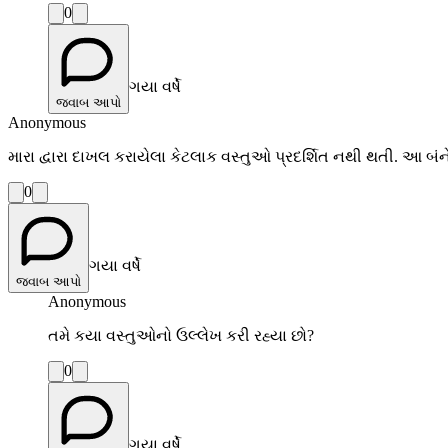
0
ગયા વર્ષે
જવાબ આપો
Anonymous
મારા દ્વારા દાખલ કરાયેલા કેટલાક વસ્તુઓ પ્રદર્શિત નથી થતી. આ બંને સ
0
ગયા વર્ષે
જવાબ આપો
Anonymous
તમે કયા વસ્તુઓનો ઉલ્લેખ કરી રહ્યા છો?
0
ગયા વર્ષે