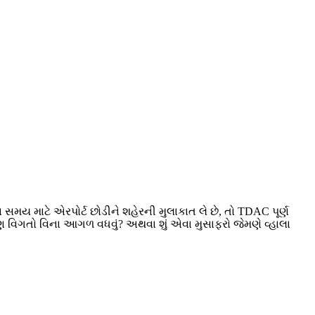
ડા સમય માટે એરપોર્ટ છોડીને શહેરની મુલાકાત લે છે, તો TDAC પૂર્ણ
ઠાણ વિગતો વિના આગળ વધવું? અથવા શું એવા મુસાફરો જેમણે વ્હાલા