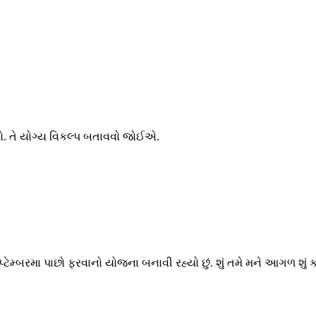
કરો. તે યોગ્ય વિકલ્પ બતાવવો જોઈએ.
પ્ટેમ્બરમા પાછો ફરવાનો યોજના બનાવી રહ્યો છું. શું તમે મને આગળ શુ