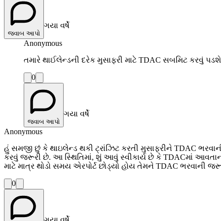
ગયા વર્ષે
જવાબ આપો
Anonymous
તમારે થાઈલેન્ડની દરેક મુસાફરી માટે TDAC સબમિટ કરવું પડ
0
ગયા વર્ષે
જવાબ આપો
Anonymous
હું સમજી છું કે થાઇલેન્ડ થકી ટ્રાંઝિટ કરતી મુસાફરીને TDAC ભરવાની 
કરવું જરૂરી છે. આ સ્થિતિમાં, શું આવું સ્વીકાર્ય છે કે TDACમાં
માટે માત્ર થોડો સમય એરપોર્ટ છોડ્યો હોય તેમને TDAC ભરવાની જર
0
ગયા વર્ષે