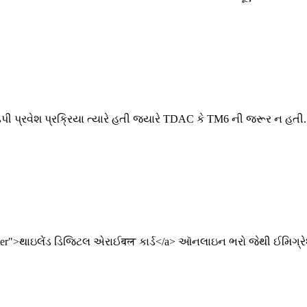
ઝડપી પ્રવેશ પ્રક્રિયા ત્યારે હતી જ્યારે TDAC કે TM6 ની જરૂર ન હતી.
ow opener">થાઇલેંડ ડિજિટલ એરાઈवल કાર્ડ</a> ઑનલાઇન ભરો જેથી ઈમિ