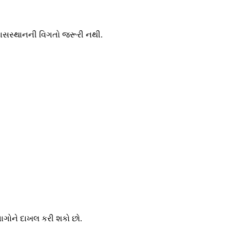
િવાસસ્થાનની વિગતો જરૂરી નથી.
 ભાગોને દાખલ કરી શકો છો.