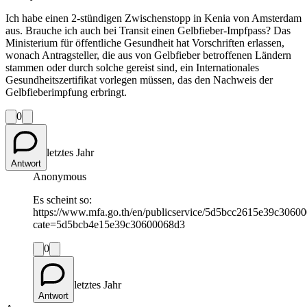
Ich habe einen 2-stündigen Zwischenstopp in Kenia von Amsterdam
aus. Brauche ich auch bei Transit einen Gelbfieber-Impfpass? Das
Ministerium für öffentliche Gesundheit hat Vorschriften erlassen,
wonach Antragsteller, die aus von Gelbfieber betroffenen Ländern
stammen oder durch solche gereist sind, ein Internationales
Gesundheitszertifikat vorlegen müssen, das den Nachweis der
Gelbfieberimpfung erbringt.
0
letztes Jahr
Antwort
Anonymous
Es scheint so:
https://www.mfa.go.th/en/publicservice/5d5bcc2615e39c3060
cate=5d5bcb4e15e39c30600068d3
0
letztes Jahr
Antwort