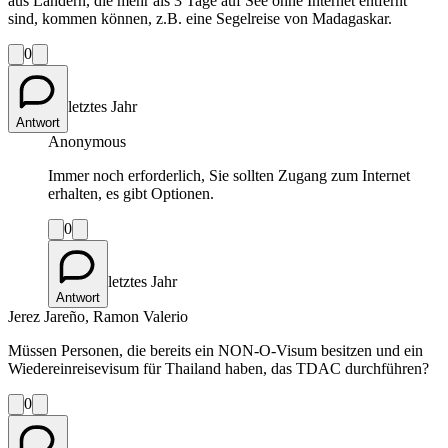
aus Ländern, die mehr als 3 Tage auf See ohne Internet entfernt
sind, kommen können, z.B. eine Segelreise von Madagaskar.
0
letztes Jahr
Antwort
Anonymous
Immer noch erforderlich, Sie sollten Zugang zum Internet
erhalten, es gibt Optionen.
0
letztes Jahr
Antwort
Jerez Jareño, Ramon Valerio
Müssen Personen, die bereits ein NON-O-Visum besitzen und ein
Wiedereinreisevisum für Thailand haben, das TDAC durchführen?
0