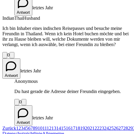
letztes Jahr
Antwort
IndianThaiHusband
Ich bin Inhaber eines indischen Reisepasses und besuche meine
Freundin in Thailand. Wenn ich kein Hotel buchen möchte und bei
ihr zu Hause bleiben will, welche Dokumente werden von mir
verlangt, wenn ich auswähle, bei einer Freundin zu bleiben?
0
letztes Jahr
Antwort
Anonymous
Du hast gerade die Adresse deiner Freundin eingegeben.
0
letztes Jahr
Antwort
Zurück
1
2
3
4
5
6
7
8
9
10
11
12
13
14
15
16
17
18
19
20
21
22
23
24
25
26
27
28
29
Datenschutzrichtlinie
Allgemeine