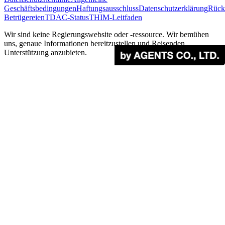
Geschäftsbedingungen
Haftungsausschluss
Datenschutzerklärung
Rücke
Betrügereien
TDAC-Status
THIM-Leitfaden
Wir sind keine Regierungswebsite oder -ressource. Wir bemühen
uns, genaue Informationen bereitzustellen und Reisenden
Unterstützung anzubieten.