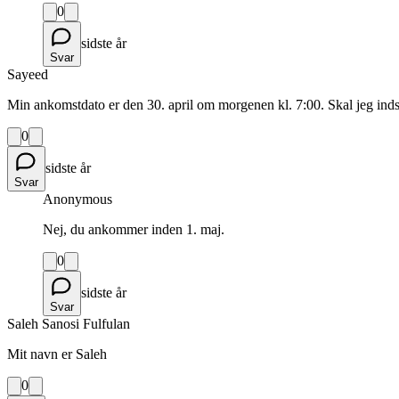
0
sidste år
Svar
Sayeed
Min ankomstdato er den 30. april om morgenen kl. 7:00. Skal jeg in
0
sidste år
Svar
Anonymous
Nej, du ankommer inden 1. maj.
0
sidste år
Svar
Saleh Sanosi Fulfulan
Mit navn er Saleh
0