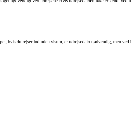
noget nødvendigt ved udrejsen? Hvis udrejsedatoen ikke er kendt ved u
l, hvis du rejser ind uden visum, er udrejsedato nødvendig, men ved 