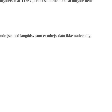
dfyldelsen af TDAC, er det så i orden ikke at udfylde den?
indrejse med langtidsvisum er udrejsedato ikke nødvendig.