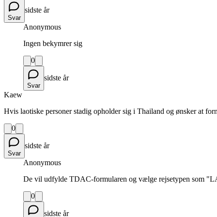
sidste år
Svar
Anonymous
Ingen bekymrer sig
0
sidste år
Svar
Kaew
Hvis laotiske personer stadig opholder sig i Thailand og ønsker at forn
0
sidste år
Svar
Anonymous
De vil udfylde TDAC-formularen og vælge rejsetypen som 
0
sidste år