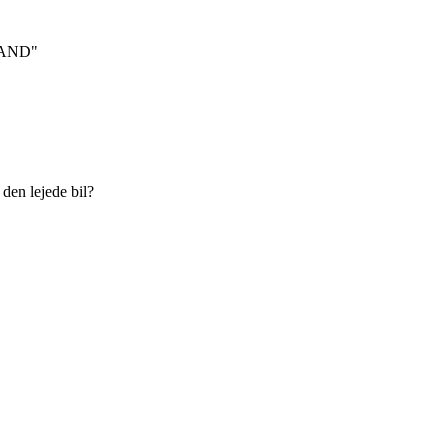
"LAND"
 den lejede bil?