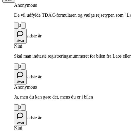
Anonymous
De vil udfylde TDAC-formularen og vælge rejsetypen som 
0
sidste år
Svar
Nini
Skal man indtaste registreringsnummeret for bilen fra Laos eller
0
sidste år
Svar
Anonymous
Ja, men du kan gøre det, mens du er i bilen
0
sidste år
Svar
Nini