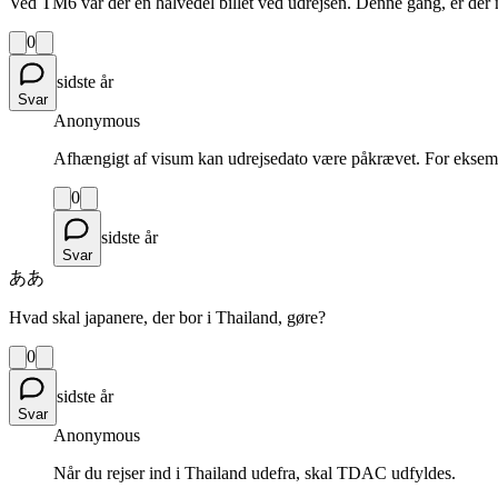
Ved TM6 var der en halvedel billet ved udrejsen. Denne gang, er der 
0
sidste år
Svar
Anonymous
Afhængigt af visum kan udrejsedato være påkrævet. For eksempe
0
sidste år
Svar
ああ
Hvad skal japanere, der bor i Thailand, gøre?
0
sidste år
Svar
Anonymous
Når du rejser ind i Thailand udefra, skal TDAC udfyldes.