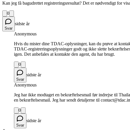
Kan jeg få bagudrettet registreringsresultat? Det er nødvendigt for vis
0
sidste år
Svar
Anonymous
Hvis du mister dine TDAC-oplysninger, kan du prøve at kontakte
TDAC-registreringsoplysninger godt og ikke slette bekræftelses-
igen. Det anbefales at kontakte den agent, du har brugt.
0
sidste år
Svar
Anonymous
Jeg har ikke modtaget en bekræftelsesmail før indrejse til Tha
en bekræftelsesmail. Jeg har sendt detaljerne til contact@tdac.i
0
sidste år
Svar