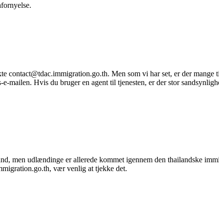
afornyelse.
 contact@tdac.immigration.go.th. Men som vi har set, er der mange tilfæ
e-mailen. Hvis du bruger en agent til tjenesten, er der stor sandsynligh
iland, men udlændinge er allerede kommet igennem den thailandske immi
mmigration.go.th, vær venlig at tjekke det.