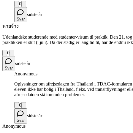
0
sidste år
Svar
นายจ้าง
Udenlandske studerende med studenter-visum til praktik. Den 21. tog de
praktikken er slut (i juli). Da der stadig er lang tid til, har de endnu i
0
sidste år
Svar
Anonymous
Oplysninger om afrejsedagen fra Thailand i TDAC-formularen be
eleven ikke har bolig i Thailand, f.eks. ved transitflyvninger e
afrejsedatoen stå tom uden problemer.
0
sidste år
Svar
Anonymous