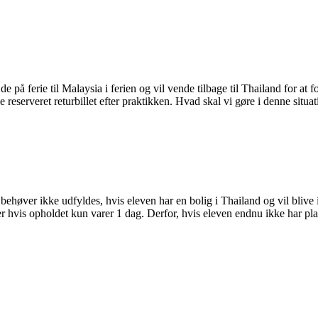
 på ferie til Malaysia i ferien og vil vende tilbage til Thailand for at 
kke reserveret returbillet efter praktikken. Hvad skal vi gøre i denne situa
høver ikke udfyldes, hvis eleven har en bolig i Thailand og vil blive 
ller hvis opholdet kun varer 1 dag. Derfor, hvis eleven endnu ikke har pl