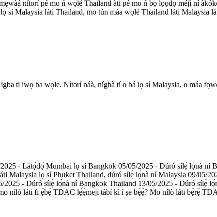
ẹ́wàá nítorí pé mo ń wọlé Thailand àti pé mo ń bọ lọ́ọ̀dọ̀ méjì ní àkókò
 lọ sí Malaysia láti Thailand, mo tún máa wọlé Thailand láti Malaysia 
i iwọ ba wọle. Nítorí náà, nígbà tí o bá lọ sí Malaysia, o máa fọwọsi tu
05/2025 - Látọ̀dọ̀ Mumbai lọ sí Bangkok 05/05/2025 - Dúró sílẹ̀ lọ́nà ní 
i Malaysia lọ sí Phuket Thailand, dúró sílẹ̀ lọ́nà ní Malaysia 09/05/2025
/2025 - Dúró sílẹ̀ lọ́nà ní Bangkok Thailand 13/05/2025 - Dúró sílẹ̀ lọ́
 láti fi ẹ̀bẹ̀ TDAC lẹ́ẹ̀meji tàbí kì í ṣe bẹ́ẹ̀? Mo nílò láti bẹ̀rẹ̀ TDAC lẹ́ẹ