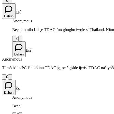
0
Èṣí
Dahun
Anonymous
Bẹẹni, o nilo lati ṣe TDAC fun gbogbo ìwọle sí Thailand. Nítorí
0
Èṣí
Dahun
Anonymous
Tí mò bá lo PC láti kó inú TDAC jọ, ṣe àtẹjáde ìjẹrisi TDAC náà yóò jẹ
0
Èṣí
Dahun
Anonymous
Bẹẹni.