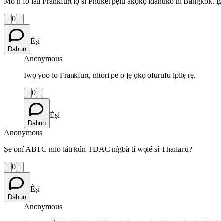
Mo ń fò láti Frankfurt lọ sí Phuket pẹ̀lú àkọ́kọ́ idánúkò ní Bangkok. Ẹ
0
Èṣí
Dahun
Anonymous
Iwọ yoo lo Frankfurt, nitori pe o jẹ ọkọ ofurufu ipilẹ rẹ.
0
Èṣí
Dahun
Anonymous
Ṣe oní ABTC nilo láti kún TDAC nígbà tí wọlé sí Thailand?
0
Èṣí
Dahun
Anonymous