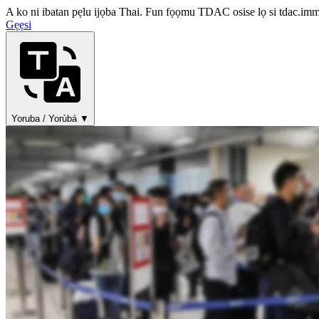
A ko ni ibatan pẹlu ijọba Thai. Fun fọọmu TDAC osise lọ si tdac.immi
Gẹẹsi
Yoruba / Yorùbá ▼