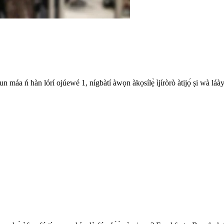
 máa ń hàn lórí ojúewé 1, nígbàtí àwọn àkọsílẹ̀ ìjíròrò àtijọ́ ṣi wà láàyè 
.