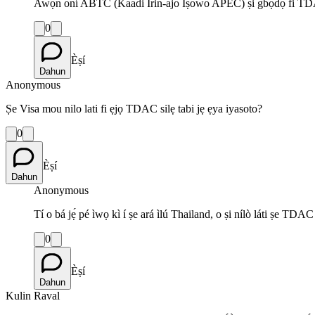
Awọn oní ABTC (Kaadi Irin-ajo Iṣowo APEC) ṣi gbọdọ fi TD
0
Èṣí
Dahun
Anonymous
Ṣe Visa mou nilo lati fi ẹjọ TDAC silẹ tabi jẹ ẹya iyasoto?
0
Èṣí
Dahun
Anonymous
Tí o bá jẹ́ pé ìwọ kì í ṣe ará ìlú Thailand, o ṣi nílò láti ṣe TDAC
0
Èṣí
Dahun
Kulin Raval