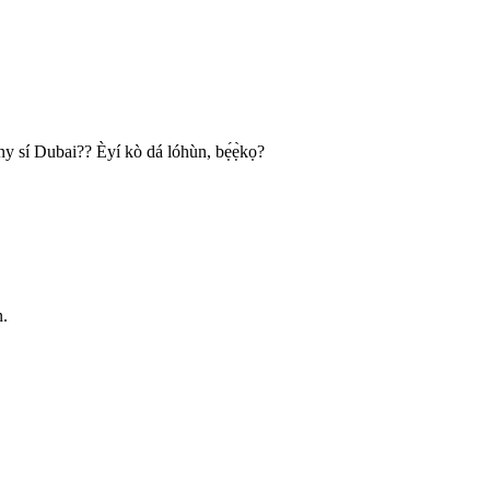
ny sí Dubai?? Èyí kò dá lóhùn, bẹ́ẹ̀kọ?
n.