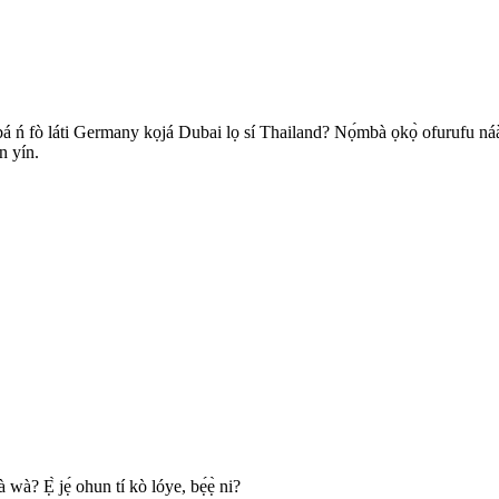
bá ń fò láti Germany kọjá Dubai lọ sí Thailand? Nọ́mbà ọkọ̀ ofurufu náà jẹ́ lẹ
n yín.
à? Ẹ̀ jẹ́ ohun tí kò lóye, bẹ́ẹ̀ ni?