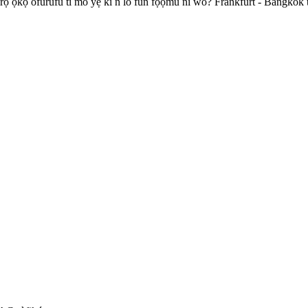
̀rọ ọkọ̀ òfurufú tí mo yẹ kí n lò fún fọ́ọ̀mù ni wo? Frankfurt - Bangkok t