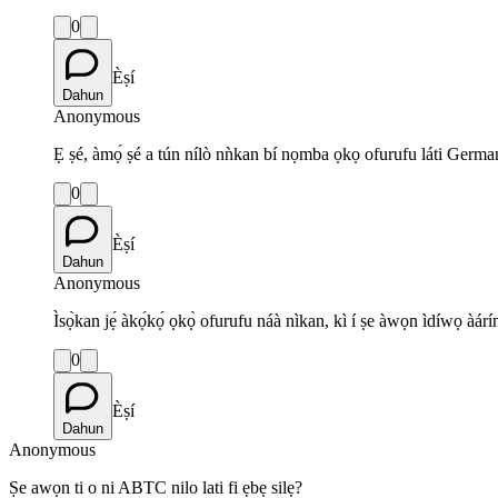
0
Èṣí
Dahun
Anonymous
Ẹ ṣé, àmọ́ ṣé a tún nílò nǹkan bí nọmba ọkọ ofurufu láti Germa
0
Èṣí
Dahun
Anonymous
Ìsọ̀kan jẹ́ àkọ́kọ́ ọkọ̀ ofurufu náà nìkan, kì í ṣe àwọn ìdíwọ àárí
0
Èṣí
Dahun
Anonymous
Ṣe awọn ti o ni ABTC nilo lati fi ẹbẹ silẹ?