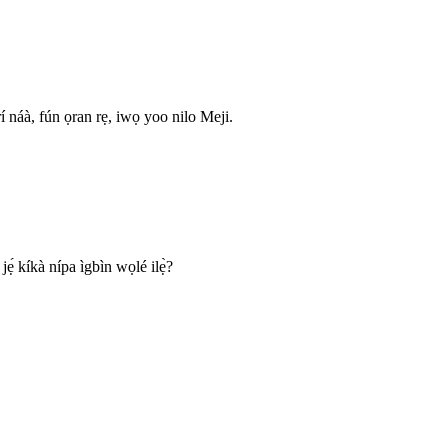
 náà, fún ọran rẹ, iwọ yoo nilo Meji.
́ kíkà nípa ìgbìn wọlé ilẹ̀?