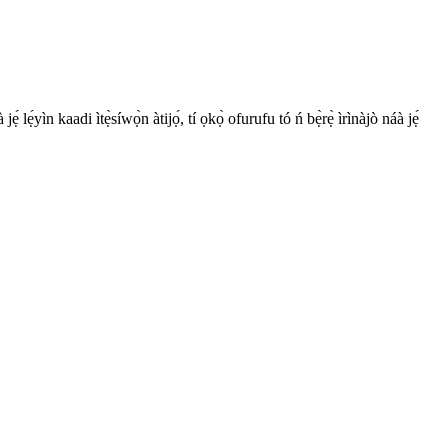
́yìn kaadi ìtẹ̀síwọ̀n àtijọ́, tí ọkọ̀ ofurufu tó ń bẹ̀rẹ̀ ìrìnàjò náà jẹ́