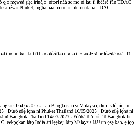
 ọjọ́ mẹ́wàá ṣíṣe ìrìnàjò, nítorí náà ṣe mo ní láti fi ìbéèrè fún TDAC
láti ṣàbẹ̀wò Phuket, nígbà náà mo nílò láti mọ ìlànà TDAC.
ntun kan láti fi hàn ọlọ́ọ́fisà nígbà tí o wọlé sí orílẹ̀-èdè náà. Tí
Bangkok 06/05/2025 - Láti Bangkok lọ sí Malaysia, dúró sílẹ̀ lọ́nà ní
 - Dúró sílẹ̀ lọ́nà ní Phuket Thailand 10/05/2025 - Dúró sílẹ̀ lọ́nà ní
nà ní Bangkok Thailand 14/05/2025 - Fọ́ńkà ti ń bọ̀ láti Bangkok lọ sí
̀kọ́ọ̀kan látọ́ India àti lẹ́ẹ̀kejì látọ́ Malaysia láàárín ọ̀sẹ̀ kan, ẹ jọ̀ọ́