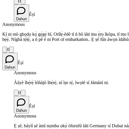
0
Èṣí
Dahun
Anonymous
Kí ni mò gbọdọ kọ́ gẹ́gẹ́ bí, Orílẹ̀-èdè tí ń bò láti inu ẹ̀rọ ìkópa, tí mo 
bẹ́ẹ̀. Nígbà tẹ́lẹ̀, a ń pè é ni Port of embarkation.. Ẹ ṣé fún àwọn ìdáhù
0
Èṣí
Dahun
Anonymous
Ààyè ìbẹ̀rẹ̀ ìrìǹàjò ìbẹ̀rẹ̀, ní ìṣe rẹ̀, ìwọlé sí Jámánì ni.
0
Èṣí
Dahun
Anonymous
Ẹ ṣé, báyìí ṣé àmì nọmba ọkọ̀ òfurufú láti Germany sí Dubai náà w