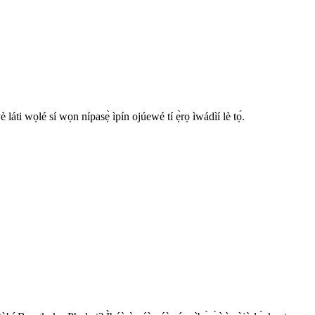
láti wọlé sí wọn nípasẹ̀ ìpín ojúewé tí ẹ̀rọ ìwádìí lè tọ́.