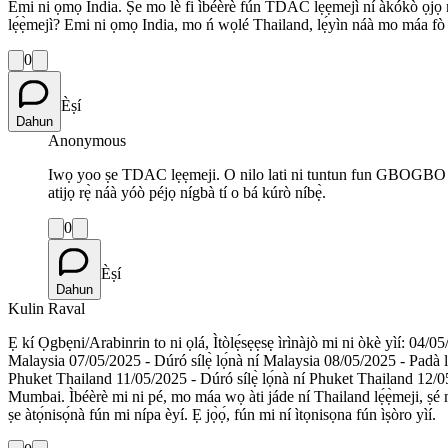
Emi ni ọmọ India. Ṣe mo lè fi ìbéèrè fún TDAC lẹ́ẹ̀mejì ní àkókò ọjọ́ m
lẹ́ẹ̀mejì? Emi ni ọmọ India, mo ń wọlé Thailand, lẹ́yìn náà mo máa fò
0
Èṣí
Dahun
Anonymous
Iwọ yoo ṣe TDAC lẹẹmeji. O nilo lati ni tuntun fun GBOGBO igba t
atijọ rẹ̀ náà yóò péjọ nígbà tí o bá kúrò níbẹ̀.
0
Èṣí
Dahun
Kulin Raval
Ẹ kí Ọgbẹni/Arabinrin to ni ọlá, Ìtòlẹ́sẹẹsẹ ìrìnàjò mi ni òkè yìí: 04/
Malaysia 07/05/2025 - Dúró sílẹ̀ lọ́nà ní Malaysia 08/05/2025 - Padà lát
Phuket Thailand 11/05/2025 - Dúró sílẹ̀ lọ́nà ní Phuket Thailand 12/05
Mumbai. Ìbéèrè mi ni pé, mo máa wọ àti jáde ní Thailand lẹ́ẹ̀meji, ṣé mo nílò
ṣe àtọ́nisọ́nà fún mi nípa èyí. Ẹ jọ̀ọ́, fún mi ní ìtọnisọna fún ìṣòro yìí.