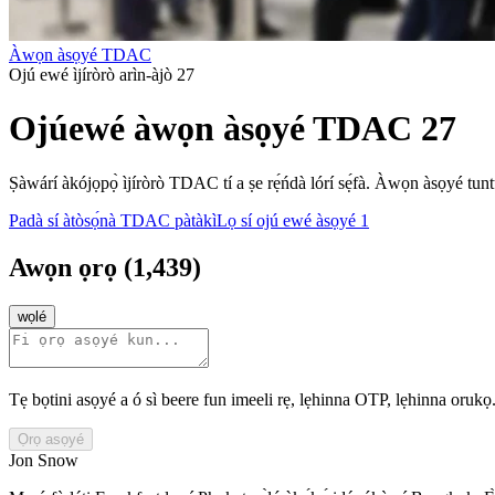
Àwọn àsọyé TDAC
Ojú ewé ìjíròrò arìn-àjò 27
Ojúewé àwọn àsọyé TDAC 27
Ṣàwárí àkójọpọ̀ ìjíròrò TDAC tí a ṣe rẹ́ńdà lórí sẹ́fà. Àwọn àsọyé tuntun
Padà sí àtòsọ́nà TDAC pàtàkì
Lọ sí ojú ewé àsọyé 1
Awọn ọrọ
(
1,439
)
wọlé
Tẹ bọtini asọyé a ó sì beere fun imeeli rẹ, lẹhinna OTP, lẹhinna orukọ
Ọrọ asọyé
Jon Snow