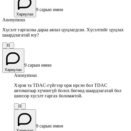
9 сарын өмнө
Хариулах
Anonymous
Хүсэлт гаргасны дараа аялал цуцлагдсан. Хүсэлтийг цуцлах
шаардлагатай юу?
0
9 сарын өмнө
Хариулах
Anonymous
Хэрэв та TDAC-гүйгээр орж ирсэн бол TDAC
автоматаар хүчингүй болох бөгөөд шаардлагатай бол
шинээр хүсэлт гаргах боломжтой.
0
9 сарын өмнө
Хариулах