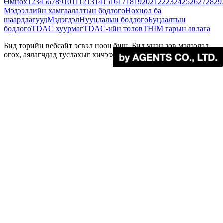
Өмнөх
1
2
3
4
5
6
7
8
9
10
11
12
13
14
15
16
17
18
19
20
21
22
23
24
25
26
27
28
29
Мэдээллийн хамгаалалтын бодлого
Нөхцөл ба
шаардлагууд
Мэдэгдэл
Нууцлалын бодлого
Буцаалтын
бодлого
TDAC хуурмаг
TDAC-ийн төлөв
THIM гарын авлага
Бид төрийн вебсайт эсвэл нөөц биш. Бид үнэн зөв мэдээлэл
өгөх, аялагчдад туслахыг хичээж байна.