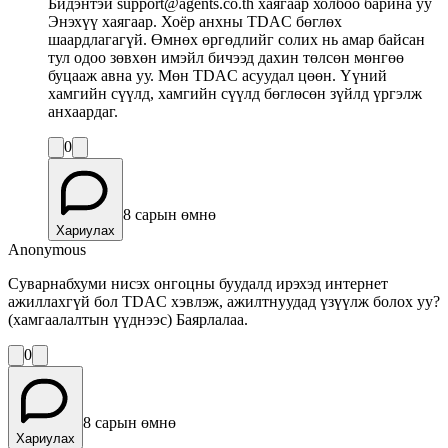
Бидэнтэй support@agents.co.th хаягаар холбоо барина уу
Энэхүү хаягаар. Хоёр анхны TDAC бөглөх
шаардлагагүй. Өмнөх өргөдлийг солих нь амар байсан
тул одоо зөвхөн имэйл бичээд дахин төлсөн мөнгөө
буцааж авна уу. Мөн TDAC асуудал цөөн. Үүний
хамгийн сүүлд, хамгийн сүүлд бөглөсөн зүйлд үргэлж
анхаардаг.
0
8 сарын өмнө
Хариулах
Anonymous
Суварнабхуми нисэх онгоцны буудалд ирэхэд интернет
ажиллахгүй бол TDAC хэвлэж, ажилтнуудад үзүүлж болох уу?
(хамгаалалтын үүднээс) Баярлалаа.
0
8 сарын өмнө
Хариулах