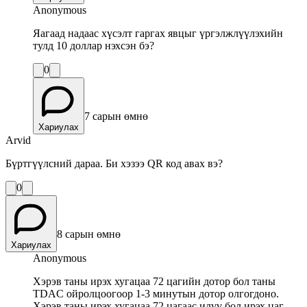
Anonymous
Яагаад надаас хүсэлт гаргах явцыг үргэлжлүүлэхийн
тулд 10 доллар нэхсэн бэ?
0
7 сарын өмнө
Хариулах
Arvid
Бүртгүүлсний дараа. Би хэзээ QR код авах вэ?
0
8 сарын өмнө
Хариулах
Anonymous
Хэрэв таны ирэх хугацаа 72 цагийн дотор бол таны
TDAC ойролцоогоор 1-3 минутын дотор олгогдоно.
Хэрэв таны ирэх хугацаа 72 цагаас илүү бол ирэх цаг