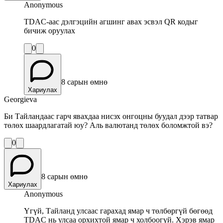
Anonymous
TDAC-аас дэлгэцийн агшинг авах эсвэл QR кодыг
бичиж оруулах
0
8 сарын өмнө
Хариулах
Georgieva
Би Тайландаас гарч явахдаа нисэх онгоцны буудал дээр татвар
төлөх шаардлагатай юу? Аль валютанд төлөх боломжтой вэ?
0
8 сарын өмнө
Хариулах
Anonymous
Үгүй, Тайланд улсаас гарахад ямар ч төлбөргүй бөгөөд
TDAC нь улсаа орхихтой ямар ч холбоогүй. Хэрэв ямар