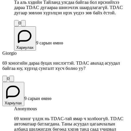
Та аль хэдийн Тайланд улсдаа байгаа бол ирснийхээ
дараа TDAC дугаараа шинэчлэх шаардлагагүй. TDAC
дугаар зөвхөн хүрэлцэн ирэх үедээ зөв байх ёстой.
0
9 сарын өмнө
Хариулах
Giorgio
69 хоногийн дараа буцах нислэгтэй. TDAC авахад асуудал
байгаа юу, хүрээд сунгалт хүсч болно уу?
0
9 сарын өмнө
Хариулах
Anonymous
69 хоног үлдэх нь TDAC-тай ямар ч холбоогүй. TDAC
автоматаар батлагдана. Таны асуудал цагаачлалын
албанд шилжигдэх бөгөөд хэрэв танд саад учирвал