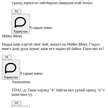
тэдэнд зорилгоо тайлбарлах шаардлагатай болно.
0
9 сарын өмнө
Хариулах
Müller-Meier
Надад хоёр нэртэй овог бий, жишээ нь Müller-Meier. Гэхдээ
маягт дээр дунд зураас зааж өгч чадахгүй байна. Одоо яах вэ?
0
9 сарын өмнө
Хариулах
Anonymous
TDAC-д: Таны нэрэнд "ü" байгаа бол үүний оронд "u"-г
ашиглана уу.
0