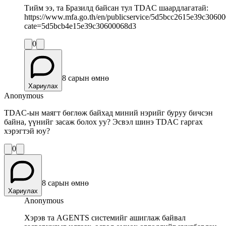
Тийм ээ, та Бразилд байсан тул TDAC шаардлагатай:
https://www.mfa.go.th/en/publicservice/5d5bcc2615e39c3060
cate=5d5bcb4e15e39c30600068d3
0
8 сарын өмнө
Хариулах
Anonymous
TDAC-ын маягт бөглөж байхад миний нэрийг буруу бичсэн
байна, үүнийг засаж болох уу? Эсвэл шинэ TDAC гаргах
хэрэгтэй юу?
0
8 сарын өмнө
Хариулах
Anonymous
Хэрэв та AGENTS системийг ашиглаж байвал