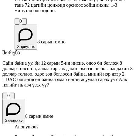
тань 72 цагийн цонхонд орсноос хойш анхны 1-3
минутад олгогдоно.
0
8 сарын өмнө
Хариулах
შორენა
Сайн байна уу, би 12 сарын 5-нд ниснэ, одоо би бөглөж 8
доллар төлсөн ч, алдаа гаргаж дахин эхнээс нь бөглөж дахин 8
доллар төллөө, одоо зөв бөглөсөн байна, миний нэр дээр 2
TDAC бөглөгдсөн байвал ямар нэгэн асуудал гарах уу? Аль
нэгийг нь авч үзэх үү?
0
8 сарын өмнө
Хариулах
Anonymous