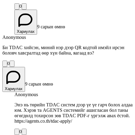
0
9 сарын өмнө
Хариулах
Anonymous
Би TDAC хийсэн, миний нэр дээр QR кодтой имэйл ирсэн
боловч хавсралтад өөр хүн байна, яагаад вэ?
0
9 сарын өмнө
Хариулах
Anonymous
Энэ нь төрийн TDAC систем дээр үе үе гарч болох алдаа
юм. Хэрэв та AGENTS системийг ашигласан бол таны
өгөгдөлд тохирсон зөв TDAC PDF-г үргэлж авах ёстой.
https://agents.co.th/tdac-apply/
0