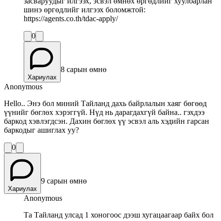
засваруудыг илгээх, эсвэл өмнөх өргөдлийг хуулбарлан
шинэ өргөдлийг илгээх боломжтой:
https://agents.co.th/tdac-apply/
0
8 сарын өмнө
Хариулах
Anonymous
Hello.. Энэ бол миний Тайланд дахь байрлалын хаяг бөгөөд
үүнийг бөглөх хэрэггүй. Нүд нь дарагдахгүй байна.. гэхдээ
баркод хэвлэгдсэн. Дахин бөглөх үү эсвэл аль хэдийн гарсан
баркодыг ашиглах уу?
0
9 сарын өмнө
Хариулах
Anonymous
Та Тайланд улсад 1 хоногоос дээш хугацаагаар байх бол