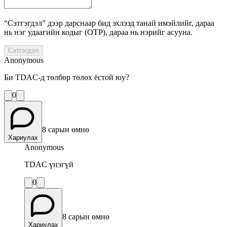
“Сэтгэгдэл” дээр дарснаар бид эхлээд танай имэйлийг, дараа
нь нэг удаагийн кодыг (OTP), дараа нь нэрийг асууна.
Сэтгэгдэл
Anonymous
Би TDAC-д төлбөр төлөх ёстой юу?
0
8 сарын өмнө
Хариулах
Anonymous
TDAC үнэгүй
0
8 сарын өмнө
Хариулах