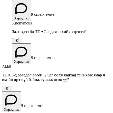
9 сарын өмнө
Хариулах
Anonymous
За, гэхдээ би TDAC-г дахин хийх хэрэгтэй.
0
9 сарын өмнө
Хариулах
Akhil
TDAC-д өргөдөл өгсөн, 2 цаг болж байхад таныхаас ямар ч
имэйл ирээгүй байна, тусалж өгнө үү?
0
9 сарын өмнө
Хариулах