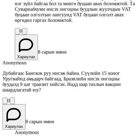
нэг зүйл байгаа бол та мөнгө буцаан авах боломжтой. Та
Суварнабхуми нисэх онгоцны буудлын жуулчдын VAT
буцаан олголтын лангуунд VAT буцаан олголт авах
өргөдөл гаргах боломжтой.
0
8 сарын өмнө
Хариулах
Anonymous
Дубайгаас Бангкок руу нисэж байна. Сүүлийн 15 хоног
Уругвайнд амьдарч байгаад, Бразилийн нисэх онгоцны
буудалд 9 цаг транзит хийсэн. Надд шар тахлын вакцин
шаардлагатай юу?
0
8 сарын өмнө
Хариулах
Anonymous