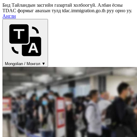
Бид Тайландын засгийн газартай холбоогүй. Албан ёсны
TDAC формыг авахын тулд tdac.immigration.go.th руу орно уу.
Англи
Mongolian / Монгол ▼