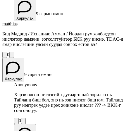
9 сарын өмнө
Хариулах
matthias
Бид Мадрид / Испаниас Амман / Йордан руу холбогдсон
нислэгээр дамжин, зогсолтгүйгээр БКК руу ниснэ. TDAC-д
ямар нислэгийн улсын суудал сонгох ёстой вэ?
0
9 сарын өмнө
Хариулах
Anonymous
Хэрэв олсон нислэгийн дугаар танай зорилго нь
Тайланд биш бол, энэ нь зөв нислэг биш юм. Тайланд
руу нэвтрэх үедээ ирэх жинхэнэ нислэг ??? -> BKK-г
сонгоно уу.
0