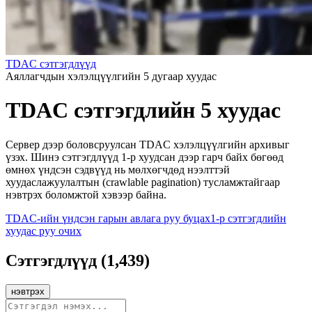
TDAC сэтгэгдлүүд
Аяллагчдын хэлэлцүүлгийн 5 дугаар хуудас
TDAC сэтгэгдлийн 5 хуудас
Сервер дээр боловсруулсан TDAC хэлэлцүүлгийн архивыг
үзэх. Шинэ сэтгэгдлүүд 1-р хуудсан дээр гарч байх бөгөөд
өмнөх үндсэн сэдвүүд нь мөлхөгчдөд нээлттэй
хуудаслажуулалтын (crawlable pagination) тусламжтайгаар
нэвтрэх боломжтой хэвээр байна.
TDAC-ийн үндсэн гарын авлага руу буцах
1-р сэтгэгдлийн
хуудас руу очих
Сэтгэгдлүүд
(
1,439
)
нэвтрэх