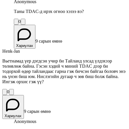
Anonymous
Таны TDAC-д ирэх огноо хэзээ вэ?
0
9 сарын өмнө
Хариулах
Henk-Jan
Вьетнамад үер дэгдсэн учир би Тайланд улсад үлдэхээр
төлөвлөж байна. Гэсэн хэдий ч миний TDAC дээр би
тодорхой өдөр тайландаас гарна гэж бичсэн байгаа боловч энэ
нь үнэн биш юм. Нислэгийн дугаар ч зөв биш болж байна.
Ингэж орхиє гэж үү?
0
9 сарын өмнө
Хариулах
Anonymous