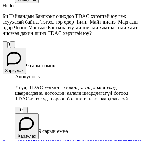
Hello
Би Тайландын Бангкокт очихдоо TDAC хэрэгтэй юу гэж
асуухасай байна. Тэгээд тэр өдөр Чианг Майт ниснэ. Маргааш
өдөр Чианг Майгаас Бангкок руу миний тай хамтрагчтай хамт
нисэхэд дахин шинэ TDAC хэрэгтэй юу?
0
9 сарын өмнө
Хариулах
Anonymous
Үгүй, TDAC зөвхөн Тайланд улсад орж ирэхэд
шаардагдана, дотоодын аялалд шаардлагагүй бөгөөд
TDAC-г нэг удаа орсон бол шинэчлэх шаардлагагүй.
0
9 сарын өмнө
Хариулах