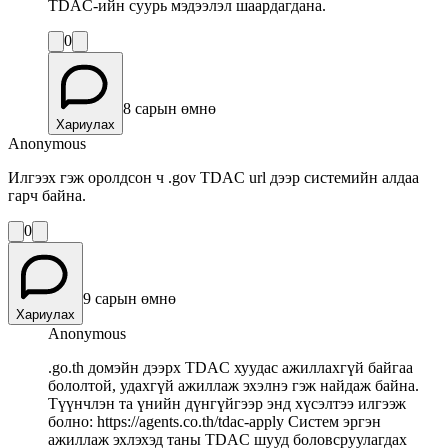
TDAC-ийн суурь мэдээлэл шаардагдана.
0
8 сарын өмнө
Хариулах
Anonymous
Илгээх гэж оролдсон ч .gov TDAC url дээр системийн алдаа
гарч байна.
0
9 сарын өмнө
Хариулах
Anonymous
.go.th домэйн дээрх TDAC хуудас ажиллахгүй байгаа
бололтой, удахгүй ажиллаж эхэлнэ гэж найдаж байна.
Түүнчлэн та үнийн дүнгүйгээр энд хүсэлтээ илгээж
болно: https://agents.co.th/tdac-apply Систем эргэн
ажиллаж эхлэхэд таны TDAC шууд боловсруулагдах