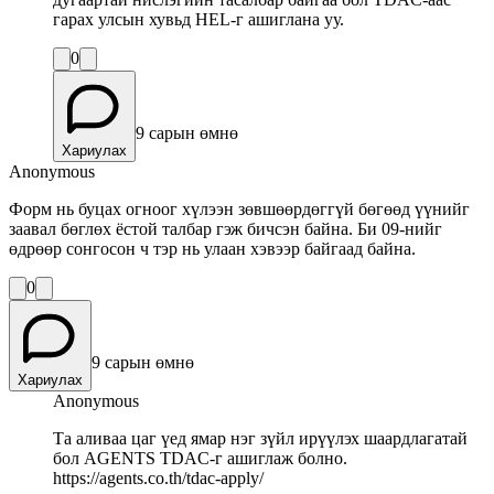
гарах улсын хувьд HEL-г ашиглана уу.
0
9 сарын өмнө
Хариулах
Anonymous
Форм нь буцах огноог хүлээн зөвшөөрдөггүй бөгөөд үүнийг
заавал бөглөх ёстой талбар гэж бичсэн байна. Би 09-нийг
өдрөөр сонгосон ч тэр нь улаан хэвээр байгаад байна.
0
9 сарын өмнө
Хариулах
Anonymous
Та аливаа цаг үед ямар нэг зүйл ирүүлэх шаардлагатай
бол AGENTS TDAC-г ашиглаж болно.
https://agents.co.th/tdac-apply/