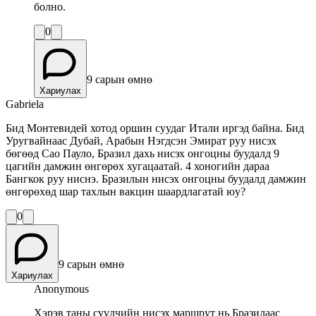
болно.
0
9 сарын өмнө
Хариулах
Gabriela
Бид Монтевидей хотод оршин суудаг Итали иргэд байна. Бид
Уругвайнаас Дубай, Арабын Нэгдсэн Эмират руу нисэх
бөгөөд Сао Пауло, Бразил дахь нисэх онгоцны буудалд 9
цагийн дамжин өнгөрөх хугацаатай. 4 хоногийн дараа
Бангкок руу ниснэ. Бразилын нисэх онгоцны буудалд дамжин
өнгөрөхөд шар тахлын вакцин шаардлагатай юу?
0
9 сарын өмнө
Хариулах
Anonymous
Хэрэв таны сүүлчийн нисэх маршрут нь Бразилаас