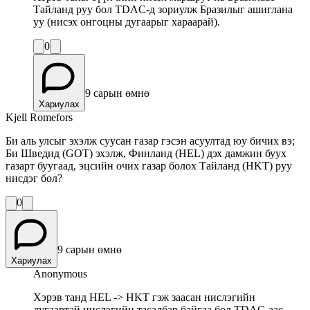
Тайланд руу бол TDAC-д зориулж Бразилыг ашиглана
уу (нисэх онгоцны дугаарыг хараарай).
0
9 сарын өмнө
Хариулах
Kjell Romefors
Би аль улсыг эхэлж суусан газар гэсэн асуултад юу бичих вэ;
Би Шведид (GOT) эхэлж, Финланд (HEL) дэх дамжин буух
газарт буугаад, эцсийн очих газар болох Тайланд (HKT) руу
нисдэг бол?
0
9 сарын өмнө
Хариулах
Anonymous
Хэрэв танд HEL -> HKT гэж заасан нислэгийн
дугаартай нислэгийн тасалбар байгаа бол TDAC-аас