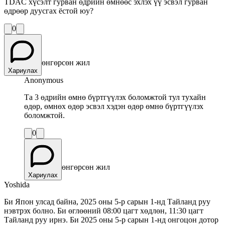
TDAC хүсэлт гурван өдрийн өмнөөс эхлэх үү эсвэл гурван
өдрөөр дуусгах ёстой юу?
0
өнгөрсөн жил
Хариулах
Anonymous
Та 3 өдрийн өмнө бүртгүүлэх боломжтой тул тухайн
өдөр, өмнөх өдөр эсвэл хэдэн өдөр өмнө бүртгүүлэх
боломжтой.
0
өнгөрсөн жил
Хариулах
Yoshida
Би Япон улсад байна, 2025 оны 5-р сарын 1-нд Тайланд руу
нэвтрэх болно. Би өглөөний 08:00 цагт хөдлөн, 11:30 цагт
Тайланд руу ирнэ. Би 2025 оны 5-р сарын 1-нд онгоцон дотор