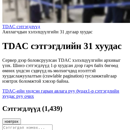
TDAC сэтгэгдлүүд
Аяллагчдын хэлэлцүүлгийн 31 дугаар хуудас
TDAC сэтгэгдлийн 31 хуудас
Сервер дээр боловсруулсан TDAC хэлэлцүүлгийн архивыг
үзэх. Шинэ сэтгэгдлүүд 1-р хуудсан дээр гарч байх бөгөөд
өмнөх үндсэн сэдвүүд нь мөлхөгчдөд нээлттэй
хуудаслажуулалтын (crawlable pagination) тусламжтайгаар
нэвтрэх боломжтой хэвээр байна.
TDAC-ийн үндсэн гарын авлага руу буцах
1-р сэтгэгдлийн
хуудас руу очих
Сэтгэгдлүүд
(
1,439
)
нэвтрэх