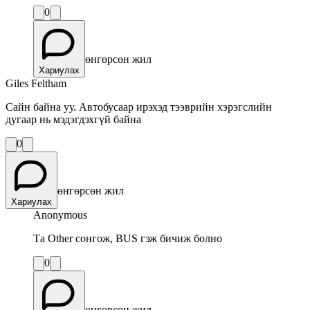
0
өнгөрсөн жил
Хариулах
Giles Feltham
Сайн байна уу. Автобусаар ирэхэд тээврийн хэрэгслийн
дугаар нь мэдэгдэхгүй байна
0
өнгөрсөн жил
Хариулах
Anonymous
Та Other сонгож, BUS гэж бичиж болно
0
өнгөрсөн жил