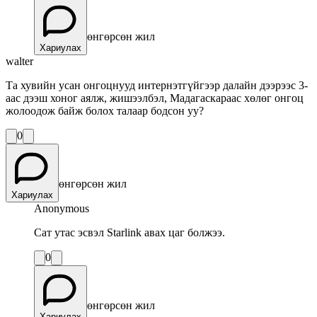
өнгөрсөн жил
Хариулах
walter
Та хувийн усан онгоцнууд интернэтгүйгээр далайн дээрээс 3-
аас дээш хоног аялж, жишээлбэл, Мадагаскараас хөлөг онгоц
жолоодож байж болох талаар бодсон уу?
0
өнгөрсөн жил
Хариулах
Anonymous
Сат утас эсвэл Starlink авах цаг болжээ.
0
өнгөрсөн жил
Хариулах