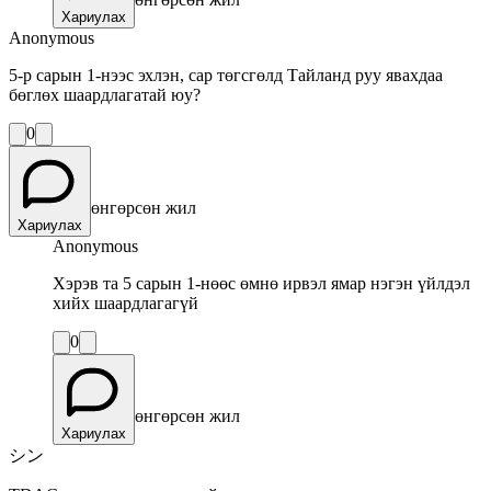
Хариулах
Anonymous
5-р сарын 1-нээс эхлэн, сар төгсгөлд Тайланд руу явахдаа
бөглөх шаардлагатай юу?
0
өнгөрсөн жил
Хариулах
Anonymous
Хэрэв та 5 сарын 1-нөөс өмнө ирвэл ямар нэгэн үйлдэл
хийх шаардлагагүй
0
өнгөрсөн жил
Хариулах
シン