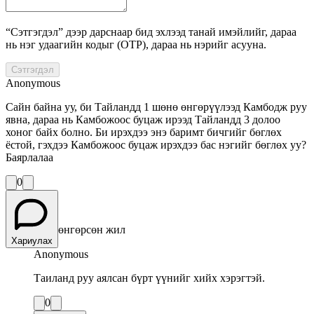
“Сэтгэгдэл” дээр дарснаар бид эхлээд танай имэйлийг, дараа
нь нэг удаагийн кодыг (OTP), дараа нь нэрийг асууна.
Сэтгэгдэл
Anonymous
Сайн байна уу, би Тайландд 1 шөнө өнгөрүүлээд Камбодж руу
явна, дараа нь Камбожоос буцаж ирээд Тайландд 3 долоо
хоног байх болно. Би ирэхдээ энэ баримт бичгийг бөглөх
ёстой, гэхдээ Камбожоос буцаж ирэхдээ бас нэгийг бөглөх уу?
Баярлалаа
0
өнгөрсөн жил
Хариулах
Anonymous
Таиланд руу аялсан бүрт үүнийг хийх хэрэгтэй.
0