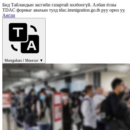
Бид Тайландын засгийн газартай холбоогүй. Албан ёсны
TDAC формыг авахын тулд tdac.immigration.go.th руу орно уу.
Англи
Mongolian / Монгол ▼