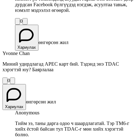
дурдсан Facebook бүлгүүдэд нэгдэж, асуултаа тавьж,
нэмэлт мэдээлэл өгөөрэй.
0
өнгөрсөн жил
Хариулах
Yvonne Chan
Миний удирдлагад APEC карт бий. Тэдэнд энэ TDAC
хэрэгтэй юу? Баярлалаа
0
өнгөрсөн жил
Хариулах
Anonymous
Тийм ээ, таны дарга одоо ч шаардлагатай. Тэр TM6-г
хийх ёстой байсан тул TDAC-г мөн хийх хэрэгтэй
болно.