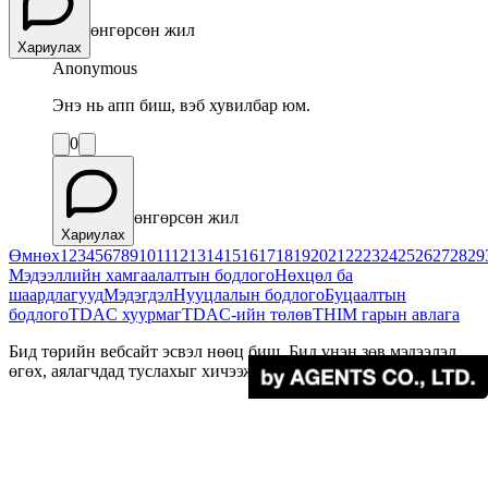
өнгөрсөн жил
Хариулах
Anonymous
Энэ нь апп биш, вэб хувилбар юм.
0
өнгөрсөн жил
Хариулах
Өмнөх
1
2
3
4
5
6
7
8
9
10
11
12
13
14
15
16
17
18
19
20
21
22
23
24
25
26
27
28
29
Мэдээллийн хамгаалалтын бодлого
Нөхцөл ба
шаардлагууд
Мэдэгдэл
Нууцлалын бодлого
Буцаалтын
бодлого
TDAC хуурмаг
TDAC-ийн төлөв
THIM гарын авлага
Бид төрийн вебсайт эсвэл нөөц биш. Бид үнэн зөв мэдээлэл
өгөх, аялагчдад туслахыг хичээж байна.