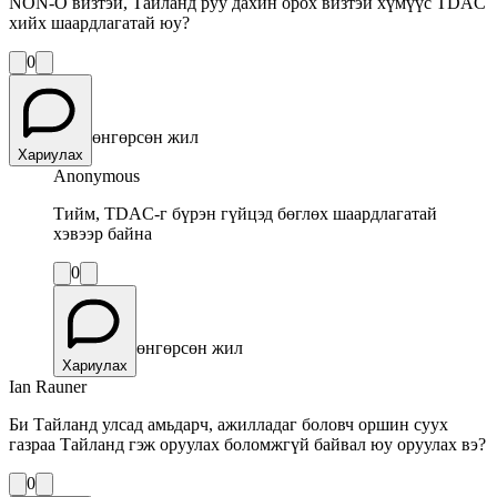
NON-O визтэй, Тайланд руу дахин орох визтэй хүмүүс TDAC
хийх шаардлагатай юу?
0
өнгөрсөн жил
Хариулах
Anonymous
Тийм, TDAC-г бүрэн гүйцэд бөглөх шаардлагатай
хэвээр байна
0
өнгөрсөн жил
Хариулах
Ian Rauner
Би Тайланд улсад амьдарч, ажилладаг боловч оршин суух
газраа Тайланд гэж оруулах боломжгүй байвал юу оруулах вэ?
0