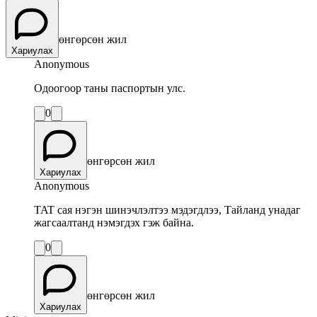
өнгөрсөн жил
Хариулах
Anonymous
Одоогоор таны паспортын улс.
0
өнгөрсөн жил
Хариулах
Anonymous
TAT сая нэгэн шинэчлэлтээ мэдэгдлээ, Тайланд унадаг
жагсаалтанд нэмэгдэх гэж байна.
0
өнгөрсөн жил
Хариулах