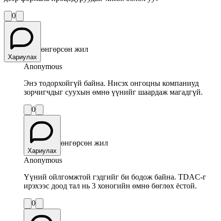
0
өнгөрсөн жил
Хариулах
Anonymous
Энэ тодорхойгүй байна. Нисэх онгоцны компаниуд
зорчигчдыг суухын өмнө үүнийг шаардаж магадгүй.
0
өнгөрсөн жил
Хариулах
Anonymous
Үүний ойлгомжтой гэдгийг би бодож байна. TDAC-г
ирэхээс доод тал нь 3 хоногийн өмнө бөглөх ёстой.
0