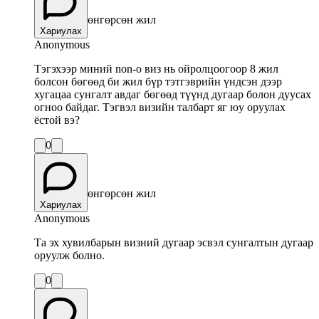
өнгөрсөн жил
Хариулах
Anonymous
Тэгэхээр миний non-o виз нь ойролцоогоор 8 жил
болсон бөгөөд би жил бүр тэтгэврийн үндсэн дээр
хугацаа сунгалт авдаг бөгөөд түүнд дугаар болон дуусах
огноо байдаг. Тэгвэл визийн талбарт яг юу оруулах
ёстой вэ?
0
өнгөрсөн жил
Хариулах
Anonymous
Та эх хувилбарын визний дугаар эсвэл сунгалтын дугаар
оруулж болно.
0