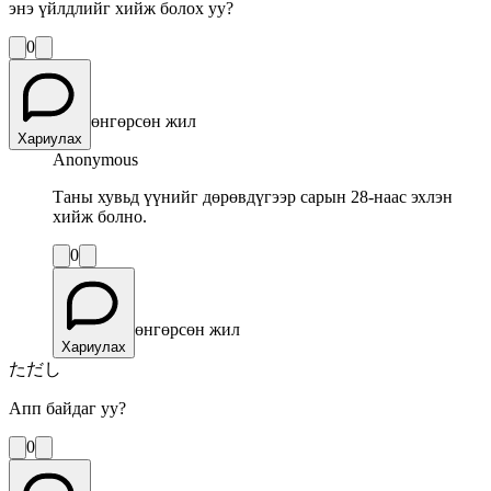
энэ үйлдлийг хийж болох уу?
0
өнгөрсөн жил
Хариулах
Anonymous
Таны хувьд үүнийг дөрөвдүгээр сарын 28-наас эхлэн
хийж болно.
0
өнгөрсөн жил
Хариулах
ただし
Апп байдаг уу?
0