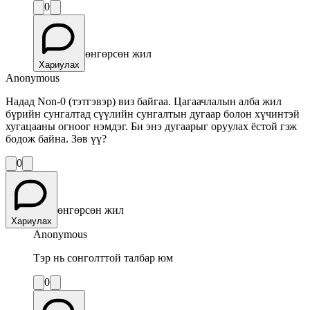
0
өнгөрсөн жил
Хариулах
Anonymous
Надад Non-0 (тэтгэвэр) виз байгаа. Цагаачлалын алба жил
бүрийн сунгалтад сүүлийн сунгалтын дугаар болон хүчинтэй
хугацааны огноог нэмдэг. Би энэ дугаарыг оруулах ёстой гэж
бодож байна. Зөв үү?
0
өнгөрсөн жил
Хариулах
Anonymous
Тэр нь сонголттой талбар юм
0