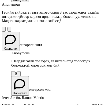
Anonymous
Гэрийн тийрэлтэт завь эдгээр орны 3-аас дээш хоног далайд
интернетгүйгээр хэрхэн ирдэг талаар бодсон уу, жишээ нь
Мадагаскараас далайн аялал хийхэд?
0
өнгөрсөн жил
Хариулах
Anonymous
Шаардлагатай хэвээрээ, та интернетэд холбогдох
боломжтой, олон сонголт бий.
0
өнгөрсөн жил
Хариулах
Jerez Jareño, Ramon Valerio