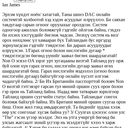
Ian James
Эрхэм хүндэт ноён/ хатагтай, Таны шинэ DAC онлайн
системтэй холбоотой хэд хэдэн асуудлыг илрүүллээ. Би саяхан
тавдугаар сарын огноог оруулахыг оролдсон. Систем
одоогоор ажиллах боломжгүй гэдгийг ойлгож байна, гэхдээ
би ихэнх хэсгүүдийг бөглөж чадсан. Энэхүү систем нь виз/
орох нөхцлөөс үл хамааран бүх Тайландын бус иргэдэд
зориулагдсан гэдгийг тэмдэглэе. Би дараах асуудлуудыг
илрүүлсэн. 1/Гарах огноо болон нислэгийн дугаар *
тэмдэглэгдсэн бөгөөд үүнийг заавал бөглөх шаардлагатай!
Non O эсвэл OA зэрэг урт хугацааны визтэй Тайланд руу орж
буй олон хүн гарах огноо, нислэгийн дугаар заавал өгөх
шаардлагатай биш. Гарах нислэгийн мэдээлэл (огноо болон
нислэгийн дугаар) байхгүйгээр онлайн хүсэлт илгээж
чадахгүй байна. 2/ Би Их Британийн пасспорттой боловч Non
O визтэй тэтгэвэрт гарсан тул миний оршин суух орон болон
гэр орон нь Тайланд байна. Надад мөн татварын зорилгоор
Тайланд оршин суугчийн статус байна. Тайландыг сонгох
боломж байхгүй байна. Их Британи миний оршин суугаа орон
биш. Олон жил тэнд амьдарсангүй. Та биднийг худлаа хэлж
өөр улс сонгохыг хүсэж байна уу? 3/ Суулгах цэснээс олон улс
"The" гэсэн үгээр эхэлдэг. Энэ нь утга учиргүй бөгөөд би
улсын жагсаалт эхний үсгээр нь эхэлдэггүйг хэзээ ч харж
байгаагүй. 4/ Хэрэв би гадаад улс оронд нэг өдөр байсан бол