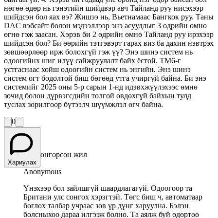
нөгөө өдөр нь гэнэтийн шийдвэр авч Тайланд руу нисэхээр
шийдсэн бол яах вэ? Жишээ нь, Вьетнамаас Бангкок руу. Таны
DAC вэбсайт болон мэдээллээр энэ асуудлыг 3 өдрийн өмнө
өгнө гэж заасан. Хэрэв би 2 өдрийн өмнө Тайланд руу ирэхээр
шийдсэн бол? Би өөрийн тэтгэвэрт гарах виз ба дахин нэвтрэх
зөвшөөрлөөр ирж болохгүй гэж үү? Энэ шинэ систем нь
одоогийнх шиг илүү сайжруулалт байх ёстой. TM6-г
устгаснаас хойш одоогийн систем нь энгийн. Энэ шинэ
систем огт бодолтой биш бөгөөд утга учиргүй байна. Би энэ
системийг 2025 оны 5-р сарын 1-нд идэвхжүүлэхээс өмнө
зочид болон дүрвэгсдийн толгой өвдөхгүй байхын тулд
туслах зорилгоор бүтээлч шүүмжлэл өгч байна.
0
өнгөрсөн жил
Хариулах
Anonymous
Үнэхээр бол зайлшгүй шаардлагагүй. Одоогоор та
Британи улс сонгох хэрэгтэй. Төгс биш ч, автоматаар
бөглөх талбар учраас зөв үр дүнг харуулна. Бэлэн
болсныхоо дараа илгээж болно. Та аялж буй өдөртөө