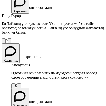
өнгөрсөн жил
Хариулах
Dany Pypops
Би Тайланд улсад амьдардаг. 'Оршин суугаа улс' хэсгийг
бөглөхөд боломжгүй байна. Тайланд улс орнуудын жагсаалтад
байхгүй байна.
0
өнгөрсөн жил
Хариулах
Anonymous
Одоогийн байдлаар энэ нь мэдэгдсэн асуудал бөгөөд
одоогоор өөрийн пасспортын улсаа сонгоно уу.
0
өнгөрсөн жил
Хариулах