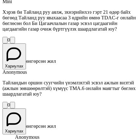
Mini
Хэрэв би Тайланд руу аялж, эхнэрийнхээ гэрт 21 өдөр байх
бөгөөд Тайланд руу явахаасаа 3 өдрийн өмнө TDAC-г онлайн
бөглөсөн бол Би Цагаачлалын газар эсвэл цагдаагийн
цагдаагийн газар очиж бүртгүүлэх шаардлагатай юу?
0
өнгөрсөн жил
Хариулах
Anonymous
Тайландын оршин суугчийн үнэмлэхтэй эсвэл ажлын визтэй
(ажлын зөвшөөрөлтэй) хүмүүс ТМА.6 онлайн маягтыг бөглөх
шаардлагатай юу?
0
өнгөрсөн жил
Хариулах
Anonymous