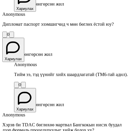
өнгөрсөн жил
Хариулах
Anonymous
Дипломат паспорт эзэмшигчид ч мөн бөглөх ёстой юу?
0
өнгөрсөн жил
Хариулах
Anonymous
Тийм ээ, тэд үүнийг хийх шаардлагатай (TM6-тай адил).
0
өнгөрсөн жил
Хариулах
Anonymous
Хэрэв би TDAC бөглөхөө мартвал Бангкокын нисэх буудал
дээр формаль процедуруудыг хийж болох уу?