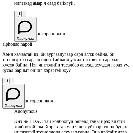
илгээхэд ямар ч саад байхгүй.
0
өнгөрсөн жил
Хариулах
alphonso napoli
Хэнд хамаатай вэ, би зургаадугаар сард аялж байна, би
тэтгэвэртээ гараад одоо Тайланд улсад тэтгэвэрт гарахыг
хүсэж байна. Нэг чиглэлийн тасалбар авахад асуудал гарах уу,
бусад баримт бичиг хэрэгтэй юу?
0
өнгөрсөн жил
Хариулах
Anonymous
Энэ нь TDAC-тай холбоогүй бөгөөд таны ирэх визтэй
холбоотой юм. Хэрэв та ямар ч визгүйгээр очвол буцах
нислэггүй тохиолдолд асуудал гарна. Энэ вэбсайт дээр