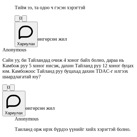
Тийм ээ, та одоо ч гэсэн хэрэгтэй
0
өнгөрсөн жил
Хариулах
Anonymous
Сайн уу, би Тайландад очиж 4 хоног байх болно, дараа нь
Камбож руу 5 хоног нисэж, дахин Тайланд руу 12 хоног буцах
юм. Камбожоос Тайланд руу буцахад дахин TDAC-г илгээх
шаардлагатай юу?
0
өнгөрсөн жил
Хариулах
Anonymous
Таиланд орж ирэх бүрдээ үүнийг хийх хэрэгтэй болно.