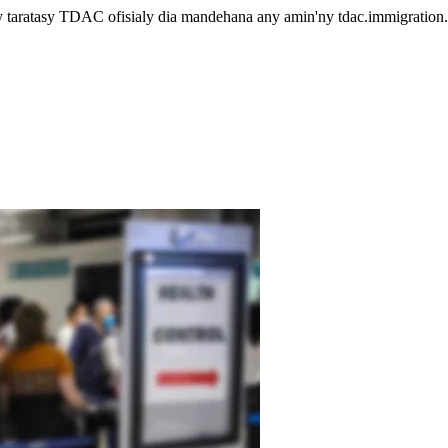
taratasy TDAC ofisialy dia mandehana any amin'ny tdac.immigration.