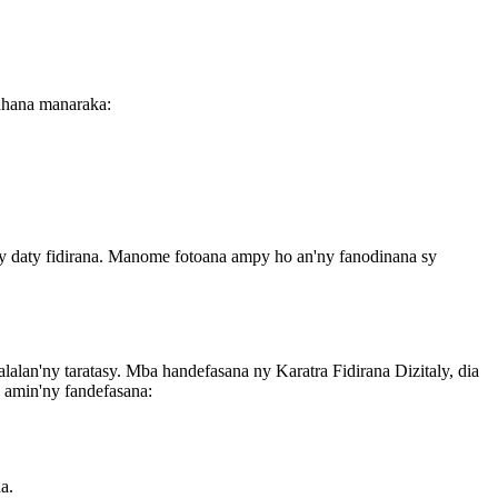
vahana manaraka:
ny daty fidirana. Manome fotoana ampy ho an'ny fanodinana sy
alan'ny taratasy. Mba handefasana ny Karatra Fidirana Dizitaly, dia
a amin'ny fandefasana:
a.