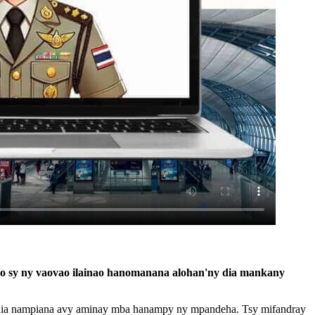
ovao sy ny vaovao ilainao hanomanana alohan'ny dia mankany
 feo dia nampiana avy aminay mba hanampy ny mpandeha. Tsy mifandray