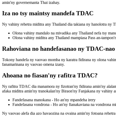
amin'ny governemanta Thai izahay.
Iza no tsy maintsy mandefa TDAC
Ny vahiny rehetra miditra any Thailand dia takiana ny hanolotra ny T
Olona vahiny mandalo na mivadika any Thailand nefa tsy mand
Olona vahiny miditra any Thailand mampiasa Pass an-tampon'n
Rahoviana no handefasanao ny TDAC-nao
Tokony handefa ny vaovao momba ny karatra fidirana ny olona vahiny
fanamarinana ny vaovao omena izany.
Ahoana no fiasan'ny rafitra TDAC?
Ny rafitra TDAC dia manamora ny fizotran'ny fidirana amin'ny alalan'
afaka miditra amin'ny tranokalan'ny Biraon'ny Fanjakana ny vahiny ami
Fandefasana manokana - Ho an'ny mpandeha irery
Fandefasana vondrona - Ho an'ny fianakaviana na vondrona m
Ny vaovao alefa dia azo havaozina na ovaina amin'ny fotoana rehetr