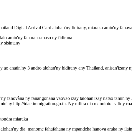
hailand Digital Arrival Card alohan'ny fidirany, miaraka amin'ny fana
alo amin'ny fanaraha-maso ny fidirana
y sisintany
 ao anatin'ny 3 andro alohan'ny hidirany any Thailand, anisan'izany 
ny fanovàna ny fanangonana vaovao izay talohan'izay natao tamin'ny al
n'ny http://tdac.immigration.go.th. Ny rafitra dia manolotra safidy ro
itondra miaraka
a alohan'ny dia, manome fahafahana ny mpandeha hanova araka ny ilain