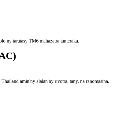
olo ny taratasy TM6 mahazatra tanteraka.
DAC)
Thailand amin'ny alalan'ny rivotra, tany, na ranomasina.