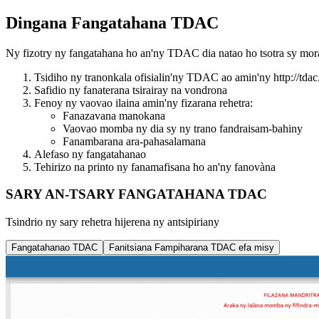
Dingana Fangatahana TDAC
Ny fizotry ny fangatahana ho an'ny TDAC dia natao ho tsotra sy mora 
Tsidiho ny tranonkala ofisialin'ny TDAC ao amin'ny http://tdac
Safidio ny fanaterana tsirairay na vondrona
Fenoy ny vaovao ilaina amin'ny fizarana rehetra:
Fanazavana manokana
Vaovao momba ny dia sy ny trano fandraisam-bahiny
Fanambarana ara-pahasalamana
Alefaso ny fangatahanao
Tehirizo na printo ny fanamafisana ho an'ny fanovàna
SARY AN-TSARY FANGATAHANA TDAC
Tsindrio ny sary rehetra hijerena ny antsipiriany
Fangatahanao TDAC
Fanitsiana Fampiharana TDAC efa misy