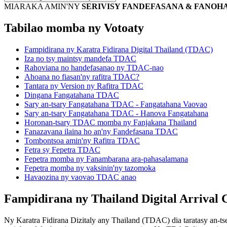
MIARAKA AMIN'NY
SERIVISY FANDEFASANA & FANO
Tabilao momba ny Votoaty
Fampidirana ny Karatra Fidirana Digital Thailand (TDAC)
Iza no tsy maintsy mandefa TDAC
Rahoviana no handefasanao ny TDAC-nao
Ahoana no fiasan'ny rafitra TDAC?
Tantara ny Version ny Rafitra TDAC
Dingana Fangatahana TDAC
Sary an-tsary Fangatahana TDAC - Fangatahana Vaovao
Sary an-tsary Fangatahana TDAC - Hanova Fangatahana
Horonan-tsary TDAC momba ny Fanjakana Thailand
Fanazavana ilaina ho an'ny Fandefasana TDAC
Tombontsoa amin'ny Rafitra TDAC
Fetra sy Fepetra TDAC
Fepetra momba ny Fanambarana ara-pahasalamana
Fepetra momba ny vaksinin'ny tazomoka
Havaozina ny vaovao TDAC anao
Fampidirana ny Thailand Digital Arrival 
Ny Karatra Fidirana Dizitaly any Thailand (TDAC) dia taratasy an-ts