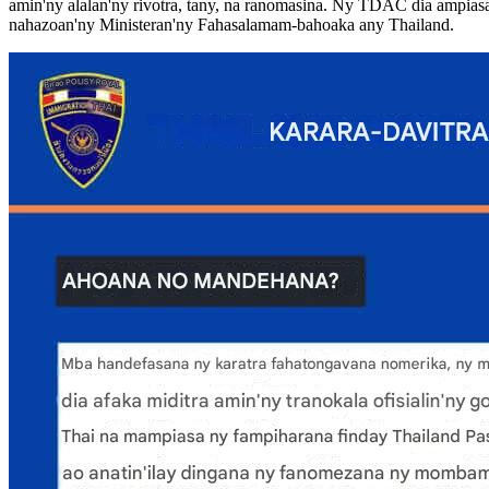
amin'ny alalan'ny rivotra, tany, na ranomasina. Ny TDAC dia ampias
nahazoan'ny Ministeran'ny Fahasalamam-bahoaka any Thailand.