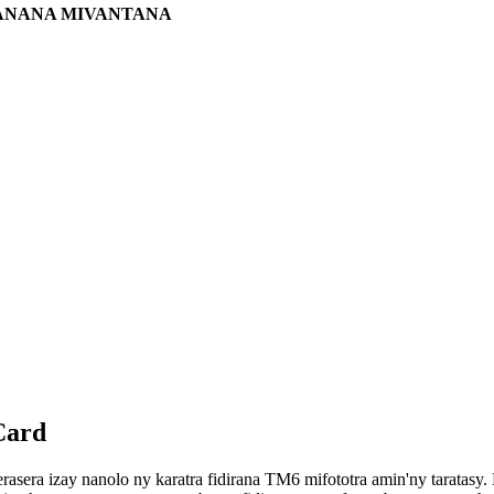
HANANA MIVANTANA
Card
erasera izay nanolo ny karatra fidirana TM6 mifototra amin'ny taratasy