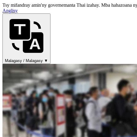
Tsy mifandray amin'ny governemanta Thai izahay. Mba hahazoana ny 
Anglisy
Malagasy / Malagasy ▼