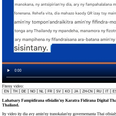
Fiteny video
:
EN
TH
DE
NO
NL
FR
SV
KO
JA
ZH-CN
RU
IT
E
Lahatsary Fampidirana ofisialin'ny Karatra Fidirana Digital T
Thailand.
Ity video ity dia avy amin'ny tranokalan'ny governemanta Thai ofis