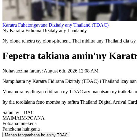
Karatra Fahatongavana Dizitaly any Thailand (TDAC)
Ny Karatra Fidirana Dizitaly any Thailandy
Ny olona rehetra tsy olom-pirenena Thai miditra any Thailand dia ts
Fepetra takiana amin'ny Karat
Nohavaozina farany: August 6th, 2026 12:08 AM
Nampihatra ny Karatra Fidirana Dizitaly (TDAC) i Thailand izay nano
Manamora ny dingana fidirana ny TDAC ary manatsara ny traikefa ami
Ity dia torolàlana feno momba ny rafitra Thailand Digital Arrival Ca
Saran'ny TDAC
MAIMAIM-POANA
Fotoana fanekena
Fanekena haingana
Manao fangatahana ho an'ny TDAC