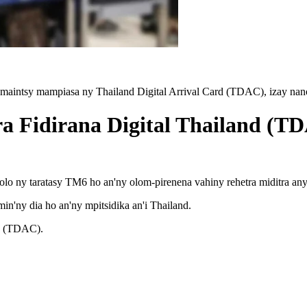
y maintsy mampiasa ny Thailand Digital Arrival Card (TDAC), izay nan
ra Fidirana Digital Thailand (T
lo ny taratasy TM6 ho an'ny olom-pirenena vahiny rehetra miditra any 
n'ny dia ho an'ny mpitsidika an'i Thailand.
rd (TDAC).