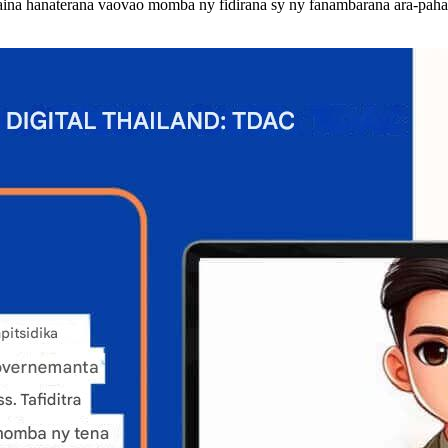
aina hanaterana vaovao momba ny fidirana sy ny fanambarana ara-paha