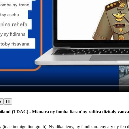
S
HI
hailand (TDAC) - Mianara ny fomba fiasan'ny rafitra dizitaly va
ialy (tdac.immigration.go.th). Ny dikanteny, ny fandikan-teny ary ny