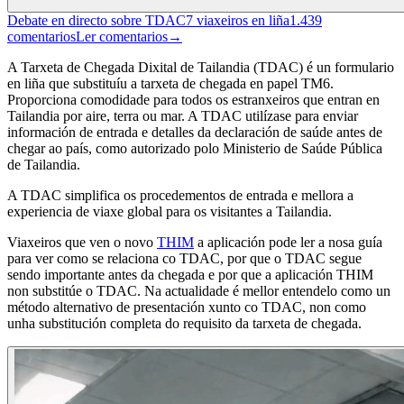
Debate en directo sobre TDAC
7
viaxeiros en liña
1.439
comentarios
Ler comentarios
→
A Tarxeta de Chegada Dixital de Tailandia (TDAC) é un formulario
en liña que substituíu a tarxeta de chegada en papel TM6.
Proporciona comodidade para todos os estranxeiros que entran en
Tailandia por aire, terra ou mar. A TDAC utilízase para enviar
información de entrada e detalles da declaración de saúde antes de
chegar ao país, como autorizado polo Ministerio de Saúde Pública
de Tailandia.
A TDAC simplifica os procedementos de entrada e mellora a
experiencia de viaxe global para os visitantes a Tailandia.
Viaxeiros que ven o novo
THIM
a aplicación pode ler a nosa guía
para ver como se relaciona co TDAC, por que o TDAC segue
sendo importante antes da chegada e por que a aplicación THIM
non substitúe o TDAC.
Na actualidade é mellor entendelo como un
método alternativo de presentación xunto co TDAC, non como
unha substitución completa do requisito da tarxeta de chegada.