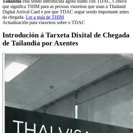
Tailandia
está sendo introducida agora xunto con TDAC. Coñece
que significa THIM para as persoas viaxeiras que usan a Thailand
Digital Arrival Card e por que TDAC segue sendo importante antes
da chegada.
Ler a guía de THIM
Actualización para viaxeiros sobre o TDAC
Introdución á Tarxeta Dixital de Chegada
de Tailandia por Axentes