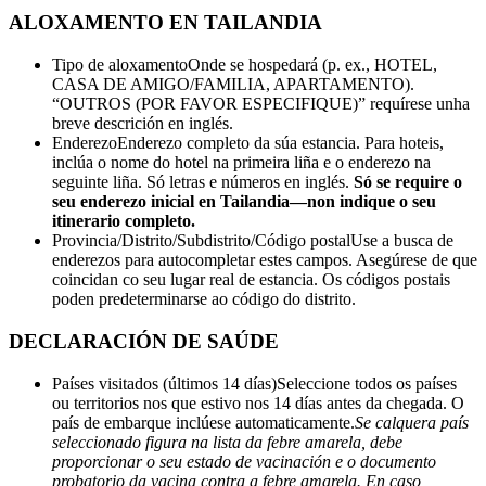
ALOXAMENTO EN TAILANDIA
Tipo de aloxamento
Onde se hospedará (p. ex., HOTEL,
CASA DE AMIGO/FAMILIA, APARTAMENTO).
“OUTROS (POR FAVOR ESPECIFIQUE)” requírese unha
breve descrición en inglés.
Enderezo
Enderezo completo da súa estancia. Para hoteis,
inclúa o nome do hotel na primeira liña e o enderezo na
seguinte liña. Só letras e números en inglés.
Só se require o
seu enderezo inicial en Tailandia—non indique o seu
itinerario completo.
Provincia/Distrito/Subdistrito/Código postal
Use a busca de
enderezos para autocompletar estes campos. Asegúrese de que
coincidan co seu lugar real de estancia. Os códigos postais
poden predeterminarse ao código do distrito.
DECLARACIÓN DE SAÚDE
Países visitados (últimos 14 días)
Seleccione todos os países
ou territorios nos que estivo nos 14 días antes da chegada. O
país de embarque inclúese automaticamente.
Se calquera país
seleccionado figura na lista da febre amarela, debe
proporcionar o seu estado de vacinación e o documento
probatorio da vacina contra a febre amarela. En caso