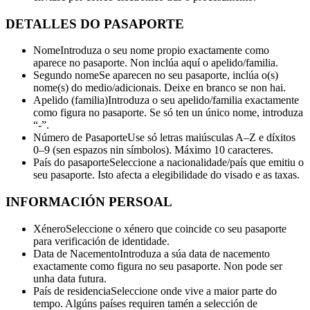
DETALLES DO PASAPORTE
Nome
Introduza o seu nome propio exactamente como
aparece no pasaporte. Non inclúa aquí o apelido/familia.
Segundo nome
Se aparecen no seu pasaporte, inclúa o(s)
nome(s) do medio/adicionais. Deixe en branco se non hai.
Apelido (familia)
Introduza o seu apelido/familia exactamente
como figura no pasaporte. Se só ten un único nome, introduza
“-”.
Número de Pasaporte
Use só letras maiúsculas A–Z e díxitos
0–9 (sen espazos nin símbolos). Máximo 10 caracteres.
País do pasaporte
Seleccione a nacionalidade/país que emitiu o
seu pasaporte. Isto afecta a elegibilidade do visado e as taxas.
INFORMACIÓN PERSOAL
Xénero
Seleccione o xénero que coincide co seu pasaporte
para verificación de identidade.
Data de Nacemento
Introduza a súa data de nacemento
exactamente como figura no seu pasaporte. Non pode ser
unha data futura.
País de residencia
Seleccione onde vive a maior parte do
tempo. Algúns países requiren tamén a selección de