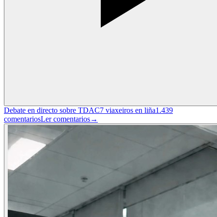
Debate en directo sobre TDAC
7
viaxeiros en liña
1.439
comentarios
Ler comentarios
→