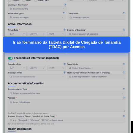
Ir ao formulario da Tarxeta Dixital de Chegada de Tailandia
(TDAC) por Axentes