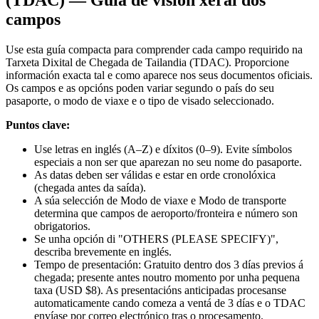
(TDAC) — Guía de visión xeral dos
campos
Use esta guía compacta para comprender cada campo requirido na
Tarxeta Dixital de Chegada de Tailandia (TDAC). Proporcione
información exacta tal e como aparece nos seus documentos oficiais.
Os campos e as opcións poden variar segundo o país do seu
pasaporte, o modo de viaxe e o tipo de visado seleccionado.
Puntos clave:
Use letras en inglés (A–Z) e díxitos (0–9). Evite símbolos
especiais a non ser que aparezan no seu nome do pasaporte.
As datas deben ser válidas e estar en orde cronolóxica
(chegada antes da saída).
A súa selección de Modo de viaxe e Modo de transporte
determina que campos de aeroporto/fronteira e número son
obrigatorios.
Se unha opción di "OTHERS (PLEASE SPECIFY)",
describa brevemente en inglés.
Tempo de presentación: Gratuito dentro dos 3 días previos á
chegada; presente antes noutro momento por unha pequena
taxa (USD $8). As presentacións anticipadas procesanse
automaticamente cando comeza a ventá de 3 días e o TDAC
envíase por correo electrónico tras o procesamento.