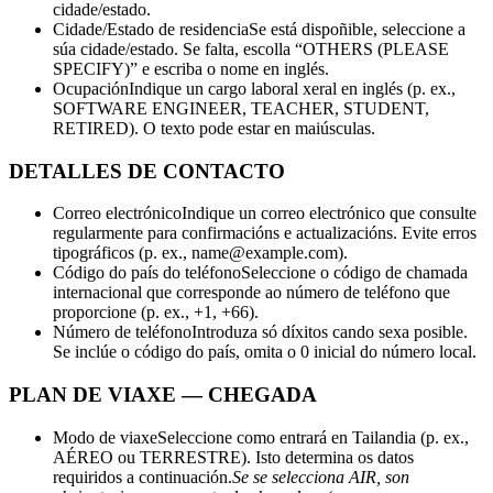
cidade/estado.
Cidade/Estado de residencia
Se está dispoñible, seleccione a
súa cidade/estado. Se falta, escolla “OTHERS (PLEASE
SPECIFY)” e escriba o nome en inglés.
Ocupación
Indique un cargo laboral xeral en inglés (p. ex.,
SOFTWARE ENGINEER, TEACHER, STUDENT,
RETIRED). O texto pode estar en maiúsculas.
DETALLES DE CONTACTO
Correo electrónico
Indique un correo electrónico que consulte
regularmente para confirmacións e actualizacións. Evite erros
tipográficos (p. ex., name@example.com).
Código do país do teléfono
Seleccione o código de chamada
internacional que corresponde ao número de teléfono que
proporcione (p. ex., +1, +66).
Número de teléfono
Introduza só díxitos cando sexa posible.
Se inclúe o código do país, omita o 0 inicial do número local.
PLAN DE VIAXE — CHEGADA
Modo de viaxe
Seleccione como entrará en Tailandia (p. ex.,
AÉREO ou TERRESTRE). Isto determina os datos
requiridos a continuación.
Se se selecciona AIR, son