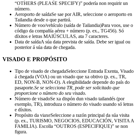
“OTHERS (PLEASE SPECIFY)” podería non requirir un
número.
Aeroporto de saída
Se sae por AIR, seleccione o aeroporto en
Tailandia desde o que partirá.
Número de voo/vehículo (saída de Tailandia)
Para voos, use o
código da compañía aérea + número (p. ex., TG456). Só
díxitos e letras MAIÚSCULAS, ata 7 caracteres.
Data de saída
A súa data prevista de saída. Debe ser igual ou
posterior á súa data de chegada.
VISADO E PROPÓSITO
Tipo de visado de chegada
Seleccione Entrada Exenta, Visado
á chegada (VOA) ou un visado que xa obtivo (p. ex., TR,
ED, NON-B, NON-O). A elegibilidade depende do país do
pasaporte.
Se se selecciona TR, pode ser solicitado que
proporcione o número do seu visado.
Número de visado
Se xa dispón dun visado tailandés (por
exemplo, TR), introduza o número do visado usando só letras
e díxitos.
Propósito da viaxe
Seleccione a razón principal da súa visita
(p. ex., TURISMO, NEGOCIOS, EDUCACIÓN, VISITA A
FAMILIA). Escolla “OUTROS (ESPECIFIQUE)” se non
figura.