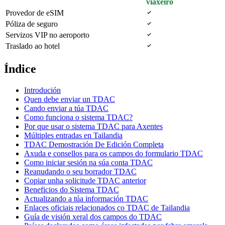
viaxeiro
Provedor de eSIM
Póliza de seguro
Servizos VIP no aeroporto
Traslado ao hotel
Índice
Introdución
Quen debe enviar un TDAC
Cando enviar a túa TDAC
Como funciona o sistema TDAC?
Por que usar o sistema TDAC para Axentes
Múltiples entradas en Tailandia
TDAC Demostración De Edición Completa
Axuda e consellos para os campos do formulario TDAC
Como iniciar sesión na súa conta TDAC
Reanudando o seu borrador TDAC
Copiar unha solicitude TDAC anterior
Beneficios do Sistema TDAC
Actualizando a túa información TDAC
Enlaces oficiais relacionados co TDAC de Tailandia
Guía de visión xeral dos campos do TDAC