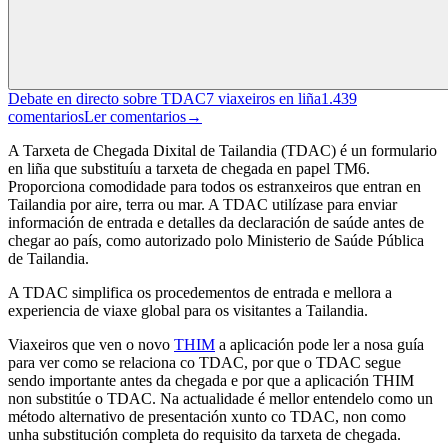
Debate en directo sobre TDAC
7
viaxeiros en liña
1.439
comentarios
Ler comentarios
→
A Tarxeta de Chegada Dixital de Tailandia (TDAC) é un formulario
en liña que substituíu a tarxeta de chegada en papel TM6.
Proporciona comodidade para todos os estranxeiros que entran en
Tailandia por aire, terra ou mar. A TDAC utilízase para enviar
información de entrada e detalles da declaración de saúde antes de
chegar ao país, como autorizado polo Ministerio de Saúde Pública
de Tailandia.
A TDAC simplifica os procedementos de entrada e mellora a
experiencia de viaxe global para os visitantes a Tailandia.
Viaxeiros que ven o novo
THIM
a aplicación pode ler a nosa guía
para ver como se relaciona co TDAC, por que o TDAC segue
sendo importante antes da chegada e por que a aplicación THIM
non substitúe o TDAC.
Na actualidade é mellor entendelo como un
método alternativo de presentación xunto co TDAC, non como
unha substitución completa do requisito da tarxeta de chegada.