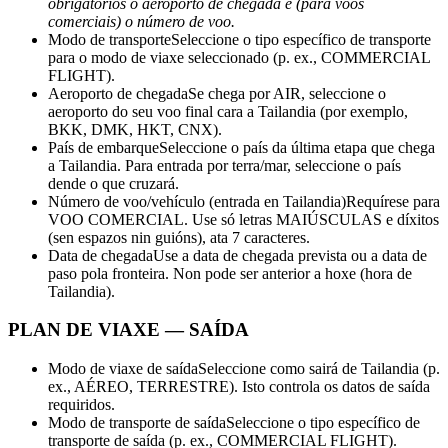
obrigatorios o aeroporto de chegada e (para voos
comerciais) o número de voo.
Modo de transporte
Seleccione o tipo específico de transporte
para o modo de viaxe seleccionado (p. ex., COMMERCIAL
FLIGHT).
Aeroporto de chegada
Se chega por AIR, seleccione o
aeroporto do seu voo final cara a Tailandia (por exemplo,
BKK, DMK, HKT, CNX).
País de embarque
Seleccione o país da última etapa que chega
a Tailandia. Para entrada por terra/mar, seleccione o país
dende o que cruzará.
Número de voo/vehículo (entrada en Tailandia)
Requírese para
VOO COMERCIAL. Use só letras MAIÚSCULAS e díxitos
(sen espazos nin guións), ata 7 caracteres.
Data de chegada
Use a data de chegada prevista ou a data de
paso pola fronteira. Non pode ser anterior a hoxe (hora de
Tailandia).
PLAN DE VIAXE — SAÍDA
Modo de viaxe de saída
Seleccione como sairá de Tailandia (p.
ex., AÉREO, TERRESTRE). Isto controla os datos de saída
requiridos.
Modo de transporte de saída
Seleccione o tipo específico de
transporte de saída (p. ex., COMMERCIAL FLIGHT).