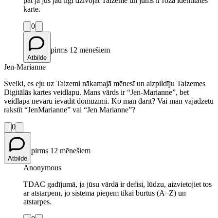
pat ja jūs jau ilgi dzīvojat Taizemē un jums ir rozā identitātes
karte.
0
pirms 12 mēnešiem
Atbilde
Jen-Marianne
Sveiki, es eju uz Taizemi nākamajā mēnesī un aizpildīju Taizemes
Digitālās kartes veidlapu. Mans vārds ir “Jen-Marianne”, bet
veidlapā nevaru ievadīt domuzīmi. Ko man darīt? Vai man vajadzētu
rakstīt “JenMarianne” vai “Jen Marianne”?
0
pirms 12 mēnešiem
Atbilde
Anonymous
TDAC gadījumā, ja jūsu vārdā ir defisi, lūdzu, aizvietojiet tos
ar atstarpēm, jo sistēma pieņem tikai burtus (A–Z) un
atstarpes.