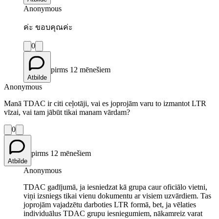
Anonymous
ค่ะ ขอบคุณค่ะ
0
pirms 12 mēnešiem
Atbilde
Anonymous
Manā TDAC ir citi ceļotāji, vai es joprojām varu to izmantot LTR
vīzai, vai tam jābūt tikai manam vārdam?
0
pirms 12 mēnešiem
Atbilde
Anonymous
TDAC gadījumā, ja iesniedzat kā grupa caur oficiālo vietni,
viņi izsniegs tikai vienu dokumentu ar visiem uzvārdiem. Tas
joprojām vajadzētu darboties LTR formā, bet, ja vēlaties
individuālus TDAC grupu iesniegumiem, nākamreiz varat