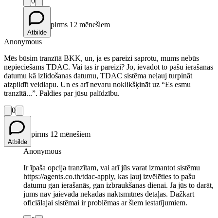
0
pirms 12 mēnešiem
Atbilde
Anonymous
Mēs būsim tranzītā BKK, un, ja es pareizi saprotu, mums nebūs
nepieciešams TDAC. Vai tas ir pareizi? Jo, ievadot to pašu ierašanās
datumu kā izlidošanas datumu, TDAC sistēma neļauj turpināt
aizpildīt veidlapu. Un es arī nevaru noklikšķināt uz “Es esmu
tranzītā...”. Paldies par jūsu palīdzību.
0
pirms 12 mēnešiem
Atbilde
Anonymous
Ir īpaša opcija tranzītam, vai arī jūs varat izmantot sistēmu
https://agents.co.th/tdac-apply, kas ļauj izvēlēties to pašu
datumu gan ierašanās, gan izbraukšanas dienai. Ja jūs to darāt,
jums nav jāievada nekādas naktsmītnes detaļas. Dažkārt
oficiālajai sistēmai ir problēmas ar šiem iestatījumiem.