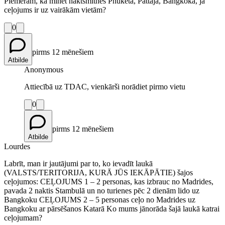
Piemēram, kā minēt naktsmītnes Phuketā, Pattajā, Bangkokā, ja
ceļojums ir uz vairākām vietām?
0
pirms 12 mēnešiem
Atbilde
Anonymous
Attiecībā uz TDAC, vienkārši norādiet pirmo vietu
0
pirms 12 mēnešiem
Atbilde
Lourdes
Labrīt, man ir jautājumi par to, ko ievadīt laukā
(VALSTS/TERITORIJA, KURĀ JŪS IEKĀPĀTIE) šajos
ceļojumos: CEĻOJUMS 1 – 2 personas, kas izbrauc no Madrides,
pavada 2 naktis Stambulā un no turienes pēc 2 dienām lido uz
Bangkoku CEĻOJUMS 2 – 5 personas ceļo no Madrides uz
Bangkoku ar pārsēšanos Katarā Ko mums jānorāda šajā laukā katrai
ceļojumam?