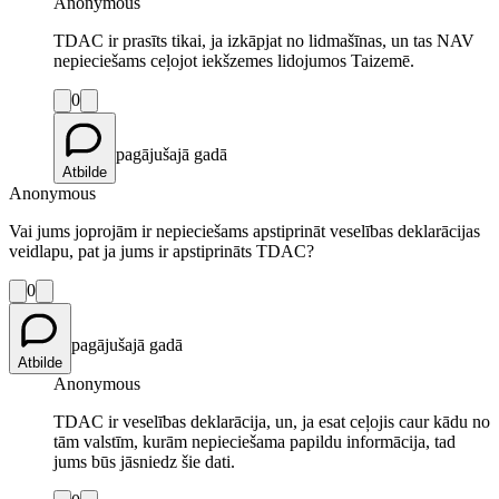
Anonymous
TDAC ir prasīts tikai, ja izkāpjat no lidmašīnas, un tas NAV
nepieciešams ceļojot iekšzemes lidojumos Taizemē.
0
pagājušajā gadā
Atbilde
Anonymous
Vai jums joprojām ir nepieciešams apstiprināt veselības deklarācijas
veidlapu, pat ja jums ir apstiprināts TDAC?
0
pagājušajā gadā
Atbilde
Anonymous
TDAC ir veselības deklarācija, un, ja esat ceļojis caur kādu no
tām valstīm, kurām nepieciešama papildu informācija, tad
jums būs jāsniedz šie dati.