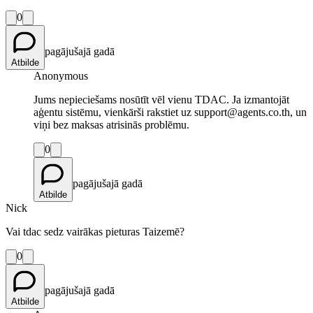
0
pagājušajā gadā
Atbilde
Anonymous
Jums nepieciešams nosūtīt vēl vienu TDAC. Ja izmantojāt
aģentu sistēmu, vienkārši rakstiet uz support@agents.co.th, un
viņi bez maksas atrisinās problēmu.
0
pagājušajā gadā
Atbilde
Nick
Vai tdac sedz vairākas pieturas Taizemē?
0
pagājušajā gadā
Atbilde