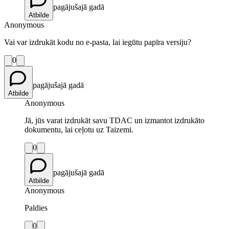
pagājušajā gadā
Atbilde
Anonymous
Vai var izdrukāt kodu no e-pasta, lai iegūtu papīra versiju?
0
pagājušajā gadā
Atbilde
Anonymous
Jā, jūs varat izdrukāt savu TDAC un izmantot izdrukāto
dokumentu, lai ceļotu uz Taizemi.
0
pagājušajā gadā
Atbilde
Anonymous
Paldies
0