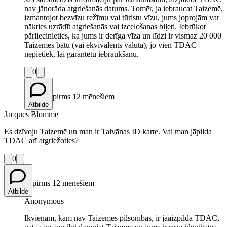
nav jānorāda atgriešanās datums. Tomēr, ja iebraucat Taizemē,
izmantojot bezvīzu režīmu vai tūristu vīzu, jums joprojām var
nākties uzrādīt atgriešanās vai izceļošanas biļeti. Iebrūkot
pārliecinieties, ka jums ir derīga vīza un līdzi ir vismaz 20 000
Taizemes bātu (vai ekvivalents valūtā), jo vien TDAC
nepietiek, lai garantētu iebraukšanu.
0
pirms 12 mēnešiem
Atbilde
Jacques Blomme
Es dzīvoju Taizemē un man ir Taivānas ID karte. Vai man jāpilda
TDAC arī atgriežoties?
0
pirms 12 mēnešiem
Atbilde
Anonymous
Ikvienam, kam nav Taizemes pilsonības, ir jāaizpilda TDAC,