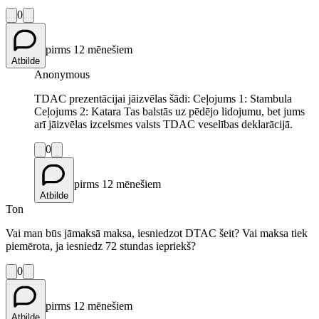
0
pirms 12 mēnešiem
Atbilde
Anonymous
TDAC prezentācijai jāizvēlas šādi: Ceļojums 1: Stambula
Ceļojums 2: Katara Tas balstās uz pēdējo lidojumu, bet jums
arī jāizvēlas izcelsmes valsts TDAC veselības deklarācijā.
0
pirms 12 mēnešiem
Atbilde
Ton
Vai man būs jāmaksā maksa, iesniedzot DTAC šeit? Vai maksa tiek
piemērota, ja iesniedz 72 stundas iepriekš?
0
pirms 12 mēnešiem
Atbilde