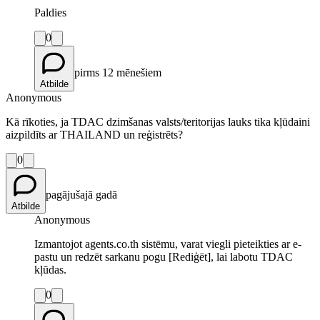
Paldies
0
pirms 12 mēnešiem
Atbilde
Anonymous
Kā rīkoties, ja TDAC dzimšanas valsts/teritorijas lauks tika kļūdaini
aizpildīts ar THAILAND un reģistrēts?
0
pagājušajā gadā
Atbilde
Anonymous
Izmantojot agents.co.th sistēmu, varat viegli pieteikties ar e-
pastu un redzēt sarkanu pogu [Rediģēt], lai labotu TDAC
kļūdas.
0