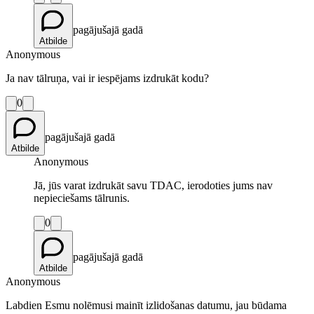
pagājušajā gadā
Atbilde
Anonymous
Ja nav tālruņa, vai ir iespējams izdrukāt kodu?
0
pagājušajā gadā
Atbilde
Anonymous
Jā, jūs varat izdrukāt savu TDAC, ierodoties jums nav
nepieciešams tālrunis.
0
pagājušajā gadā
Atbilde
Anonymous
Labdien Esmu nolēmusi mainīt izlidošanas datumu, jau būdama