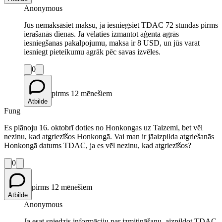
Anonymous
Jūs nemaksāsiet maksu, ja iesniegsiet TDAC 72 stundas pirms
ierašanās dienas. Ja vēlaties izmantot aģenta agrās
iesniegšanas pakalpojumu, maksa ir 8 USD, un jūs varat
iesniegt pieteikumu agrāk pēc savas izvēles.
0
pirms 12 mēnešiem
Atbilde
Fung
Es plānoju 16. oktobrī doties no Honkongas uz Taizemi, bet vēl
nezinu, kad atgriezīšos Honkongā. Vai man ir jāaizpilda atgriešanās
Honkongā datums TDAC, ja es vēl nezinu, kad atgriezīšos?
0
pirms 12 mēnešiem
Atbilde
Anonymous
Ja esat sniedzis informāciju par izmitināšanu, aizpildot TDAC