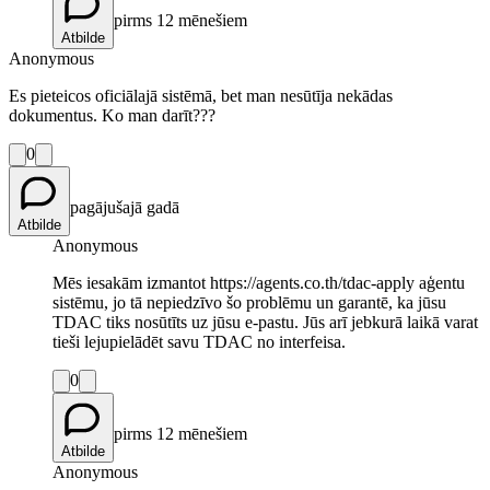
pirms 12 mēnešiem
Atbilde
Anonymous
Es pieteicos oficiālajā sistēmā, bet man nesūtīja nekādas
dokumentus. Ko man darīt???
0
pagājušajā gadā
Atbilde
Anonymous
Mēs iesakām izmantot https://agents.co.th/tdac-apply aģentu
sistēmu, jo tā nepiedzīvo šo problēmu un garantē, ka jūsu
TDAC tiks nosūtīts uz jūsu e-pastu. Jūs arī jebkurā laikā varat
tieši lejupielādēt savu TDAC no interfeisa.
0
pirms 12 mēnešiem
Atbilde
Anonymous