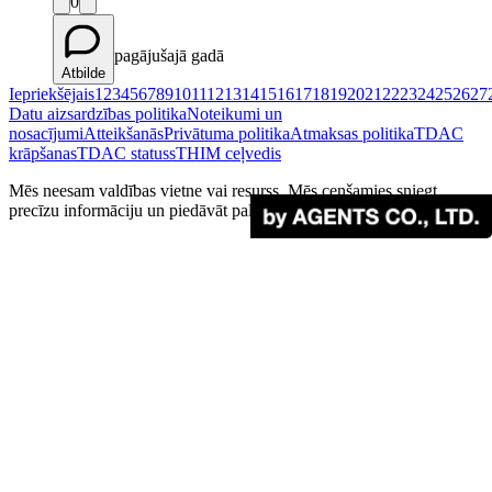
0
pagājušajā gadā
Atbilde
Iepriekšējais
1
2
3
4
5
6
7
8
9
10
11
12
13
14
15
16
17
18
19
20
21
22
23
24
25
26
27
Datu aizsardzības politika
Noteikumi un
nosacījumi
Atteikšanās
Privātuma politika
Atmaksas politika
TDAC
krāpšanas
TDAC statuss
THIM ceļvedis
Mēs neesam valdības vietne vai resurss. Mēs cenšamies sniegt
precīzu informāciju un piedāvāt palīdzību ceļotājiem.