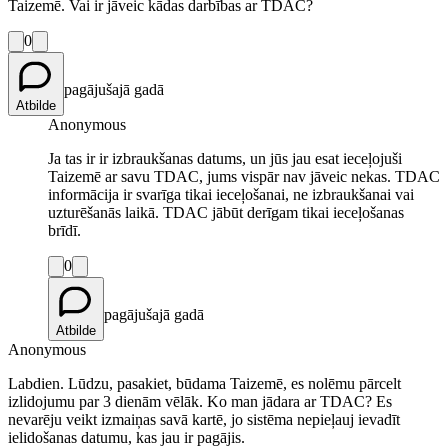
Taizemē. Vai ir jāveic kādas darbības ar TDAC?
0
pagājušajā gadā
Atbilde
Anonymous
Ja tas ir ir izbraukšanas datums, un jūs jau esat ieceļojuši
Taizemē ar savu TDAC, jums vispār nav jāveic nekas. TDAC
informācija ir svarīga tikai ieceļošanai, ne izbraukšanai vai
uzturēšanās laikā. TDAC jābūt derīgam tikai ieceļošanas
brīdī.
0
pagājušajā gadā
Atbilde
Anonymous
Labdien. Lūdzu, pasakiet, būdama Taizemē, es nolēmu pārcelt
izlidojumu par 3 dienām vēlāk. Ko man jādara ar TDAC? Es
nevarēju veikt izmaiņas savā kartē, jo sistēma nepieļauj ievadīt
ielidošanas datumu, kas jau ir pagājis.