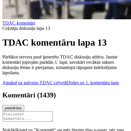
TDAC komentāri
Ceļotāju diskusiju lapa 13
TDAC komentāru lapa 13
Pārlūkot servera pusē ģenerēto TDAC diskusiju arhīvu. Jaunie
komentāri joprojām parādās 1. lapā, savukārt vecākās saknes
diskusiju tēmas ir pieejamas, izmantojot rāpojami indeksējamu
lapošanu.
Atpakaļ uz galveno TDAC ceļvedi
Doties uz 1. komentāru lapu
Komentāri
(
1439
)
pieteikties
Noklikšķiniet uz "Komentēt" un mēs lūgsim jūsu e-pastu, pēc tam