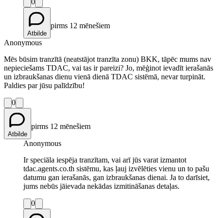
0
pirms 12 mēnešiem
Atbilde
Anonymous
Mēs būsim tranzītā (neatstājot tranzīta zonu) BKK, tāpēc mums nav
nepieciešams TDAC, vai tas ir pareizi? Jo, mēģinot ievadīt ierašanās
un izbraukšanas dienu vienā dienā TDAC sistēmā, nevar turpināt.
Paldies par jūsu palīdzību!
0
pirms 12 mēnešiem
Atbilde
Anonymous
Ir speciāla iespēja tranzītam, vai arī jūs varat izmantot
tdac.agents.co.th sistēmu, kas ļauj izvēlēties vienu un to pašu
datumu gan ierašanās, gan izbraukšanas dienai. Ja to darīsiet,
jums nebūs jāievada nekādas izmitināšanas detaļas.
0