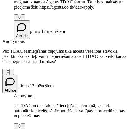
mēģināt izmantot Agents TDAC formu. Tā ir bez maksas un
pieejama šeit: https://agents.co.th/tdac-apply/
0
pirms 12 mēnešiem
Atbilde
Anonymous
Pēc TDAC iesniegšanas ceļojums tika atcelts veselības stāvokļa
pasliktināšanās dēļ. Vai ir nepieciešams atcelt TDAC vai veikt kādas
citas nepieciešamās darbības?
0
pirms 12 mēnešiem
Atbilde
Anonymous
Ja TDAC netiks faktiskā ieceļošanas termiņā, tas tiek
automātiski atcelts, tāpēc anulēšana vai īpašas procedūras nav
nepieciešamas.
0