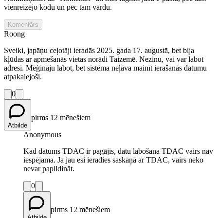
vienreizējo kodu un pēc tam vārdu.
Komentārs
Roong
Sveiki, japāņu ceļotāji ieradās 2025. gada 17. augustā, bet bija
kļūdas ar apmešanās vietas norādi Taizemē. Nezinu, vai var labot
adresi. Mēģināju labot, bet sistēma neļāva mainīt ierašanās datumu
atpakaļejoši.
0
pirms 12 mēnešiem
Atbilde
Anonymous
Kad datums TDAC ir pagājis, datu labošana TDAC vairs nav
iespējama. Ja jau esi ieradies saskaņā ar TDAC, vairs neko
nevar papildināt.
0
pirms 12 mēnešiem
Atbilde