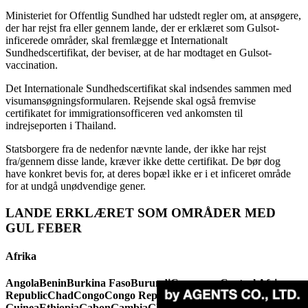
Ministeriet for Offentlig Sundhed har udstedt regler om, at ansøgere,
der har rejst fra eller gennem lande, der er erklæret som Gulsot-
inficerede områder, skal fremlægge et Internationalt
Sundhedscertifikat, der beviser, at de har modtaget en Gulsot-
vaccination.
Det Internationale Sundhedscertifikat skal indsendes sammen med
visumansøgningsformularen. Rejsende skal også fremvise
certifikatet for immigrationsofficeren ved ankomsten til
indrejseporten i Thailand.
Statsborgere fra de nedenfor nævnte lande, der ikke har rejst
fra/gennem disse lande, kræver ikke dette certifikat. De bør dog
have konkret bevis for, at deres bopæl ikke er i et inficeret område
for at undgå unødvendige gener.
LANDE ERKLÆRET SOM OMRÅDER MED
GUL FEBER
Afrika
Angola
Benin
Burkina Faso
Burundi
Cameroon
Central African
Republic
Chad
Congo
Congo Republic
Cote d'Ivoire
Equatorial
Guinea
Ethiopia
Gabon
Gambia
Ghana
Guinea-