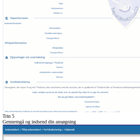
Trin 5
Gennemgå og indsend din ansøgning