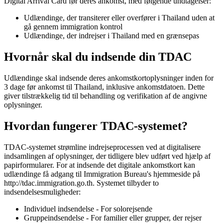
Digital Arrival Card før deres ankomst, med følgende undtagelser:
Udlændinge, der transiterer eller overfører i Thailand uden at
gå gennem immigration kontrol
Udlændinge, der indrejser i Thailand med en grænsepas
Hvornår skal du indsende din TDAC
Udlændinge skal indsende deres ankomstkortoplysninger inden for
3 dage før ankomst til Thailand, inklusive ankomstdatoen. Dette
giver tilstrækkelig tid til behandling og verifikation af de angivne
oplysninger.
Hvordan fungerer TDAC-systemet?
TDAC-systemet strømline indrejseprocessen ved at digitalisere
indsamlingen af oplysninger, der tidligere blev udført ved hjælp af
papirformularer. For at indsende det digitale ankomstkort kan
udlændinge få adgang til Immigration Bureau's hjemmeside på
http://tdac.immigration.go.th. Systemet tilbyder to
indsendelsesmuligheder:
Individuel indsendelse - For solorejsende
Gruppeindsendelse - For familier eller grupper, der rejser