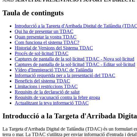
Taula de continguts
Introducció a la Targeta d'Arribada Digital de Tailàndia (TDA
Qui ha de presentar un TDAC
Quan presentar la vostra TDAC
Com funciona el sistema TDAC?
Historial de Versions del Sistema TDAC
Procés de sol·licitud TDAC
Captures de pantalla de la sol·licitud TDAC - Nova sol·licitud
Captures de pantalla de la sol·licitud TDAC - Editar sol·licitud
Vídeo d'Immigració TDAC de Tailàndia
Informació requerida per a la presentació del TDAC
Beneficis del sistema TDAC
Limitacions i restriccions TDAC
Requisits de la declaració de salut
Requisits de vacunació contra la febre groga
Actualitzant la teva informació TDAC
Introducció a la Targeta d'Arribada Digita
La Targeta d'Arribada Digital de Tailàndia (TDAC) és un formulari en l
terra o mar. La TDAC s'utilitza per enviar informació d'entrada i detall