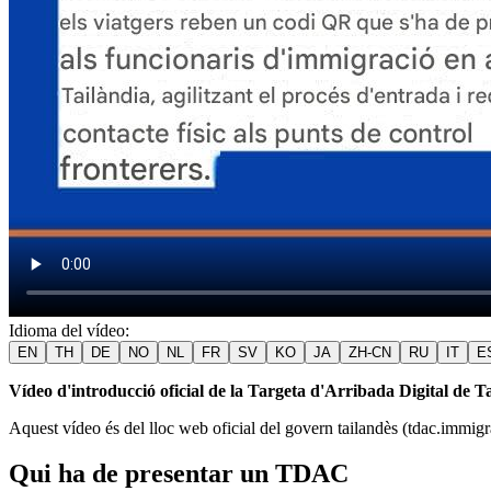
Idioma del vídeo
:
EN
TH
DE
NO
NL
FR
SV
KO
JA
ZH-CN
RU
IT
E
Vídeo d'introducció oficial de la Targeta d'Arribada Digital de T
Aquest vídeo és del lloc web oficial del govern tailandès (tdac.immigrat
Qui ha de presentar un TDAC