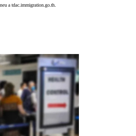
aneu a tdac.immigration.go.th.