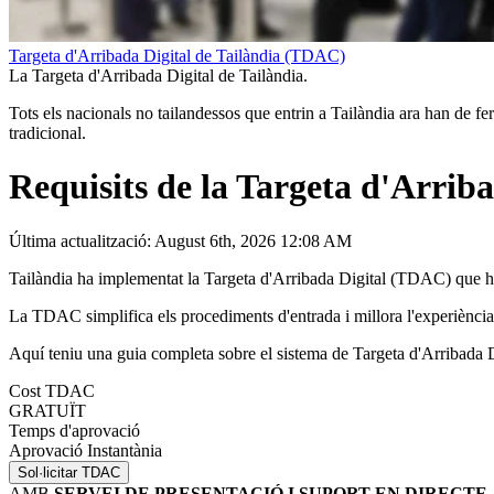
Targeta d'Arribada Digital de Tailàndia (TDAC)
La Targeta d'Arribada Digital de Tailàndia.
Tots els nacionals no tailandessos que entrin a Tailàndia ara han de 
tradicional.
Requisits de la Targeta d'Arrib
Última actualització: August 6th, 2026 12:08 AM
Tailàndia ha implementat la Targeta d'Arribada Digital (TDAC) que ha s
La TDAC simplifica els procediments d'entrada i millora l'experiència d
Aquí teniu una guia completa sobre el sistema de Targeta d'Arribada 
Cost TDAC
GRATUÏT
Temps d'aprovació
Aprovació Instantània
Sol·licitar TDAC
AMB
SERVEI DE PRESENTACIÓ I SUPORT EN DIRECTE