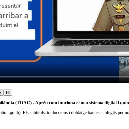
S
HI
ailàndia (TDAC) - Aprèn com funciona el nou sistema digital i quin
ion.go.th). Els subtítols, traduccions i doblatge han estat afegits per nos