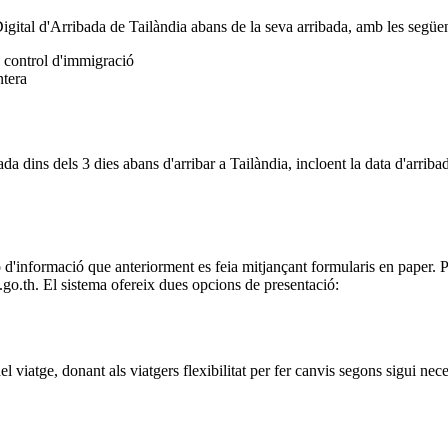
 Digital d'Arribada de Tailàndia abans de la seva arribada, amb les següe
l control d'immigració
ntera
ada dins dels 3 dies abans d'arribar a Tailàndia, incloent la data d'arrib
ó d'informació que anteriorment es feia mitjançant formularis en paper. P
.go.th. El sistema ofereix dues opcions de presentació:
viatge, donant als viatgers flexibilitat per fer canvis segons sigui nece