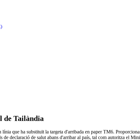
C)
l de Tailàndia
ínia que ha substituït la targeta d'arribada en paper TM6. Proporciona c
s de declaració de salut abans d'arribar al país, tal com autoritza el Mini