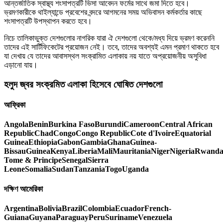
আন্তর্জাতিক স্বাস্থ্য শংসাপত্রটি ভিসা আবেদন ফর্মের সাথে জমা দিতে হবে।
ভ্রমণকারীকে থাইল্যান্ডে প্রবেশের বন্দরে আগমনের সময় অভিবাসন কর্মকর্তার কাছে
শংসাপত্রটি উপস্থাপন করতে হবে।
নিচে তালিকাভুক্ত দেশগুলোর নাগরিক যারা ঐ দেশগুলো থেকে/মধ্য দিয়ে ভ্রমণ করেননি
তাদের এই সার্টিফিকেটের প্রয়োজন নেই। তবে, তাদের অবশ্যই এমন প্রমাণ থাকতে হবে
যা দেখায় যে তাদের আবাসস্থল সংক্রামিত এলাকায় নয় যাতে অপ্রয়োজনীয় অসুবিধা
এড়ানো যায়।
হলুদ জ্বর সংক্রমিত এলাকা হিসেবে ঘোষিত দেশগুলো
আফ্রিকা
Angola
Benin
Burkina Faso
Burundi
Cameroon
Central African
Republic
Chad
Congo
Congo Republic
Cote d'Ivoire
Equatorial
Guinea
Ethiopia
Gabon
Gambia
Ghana
Guinea-
Bissau
Guinea
Kenya
Liberia
Mali
Mauritania
Niger
Nigeria
Rwand
Tome & Principe
Senegal
Sierra
Leone
Somalia
Sudan
Tanzania
Togo
Uganda
দক্ষিণ আমেরিকা
Argentina
Bolivia
Brazil
Colombia
Ecuador
French-
Guiana
Guyana
Paraguay
Peru
Suriname
Venezuela