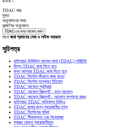
রয়েছে।
TDAC খরচ
মুক্ত
অনুমোদনের সময়
তাত্ক্ষণিক অনুমোদন
TDAC-এর জন্য আবেদন করুন
সাথে
জমা প্রদানের সেবা ও লাইভ সহায়তা
সুচিপত্র
থাইল্যান্ড ডিজিটাল আগমন কার্ড (TDAC) পরিচিতি
কিন্তু TDAC জমা দিতে হবে
কখন আপনার TDAC জমা দিতে হবে
TDAC সিস্টেম কীভাবে কাজ করে?
TDAC সিস্টেম সংস্করণ ইতিহাস
TDAC আবেদন প্রক্রিয়া
TDAC আবেদন স্ক্রিনশট - নতুন আবেদন
TDAC আবেদন স্ক্রিনশট - আবেদন সম্পাদনা করুন
থাইল্যান্ড TDAC অভিবাসন ভিডিও
TDAC জমার জন্য প্রয়োজনীয় তথ্য
TDAC সিস্টেমের সুবিধা
TDAC সীমাবদ্ধতা এবং নিষেধাজ্ঞা
স্বাস্থ্য ঘোষণা প্রয়োজনীয়তা