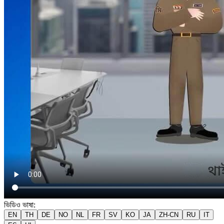
ভিডিও ভাষা
:
EN
TH
DE
NO
NL
FR
SV
KO
JA
ZH-CN
RU
IT