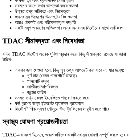
কাগজপত্র এবং প্রশাসনিক বোঝা হ্রাস
ভ্রমণের আগে তথ্য আপডেট করার ক্ষমতা
উন্নত তথ্য সঠিকতা এবং নিরাপত্তা
জনস্বাস্থ্য উদ্দেশ্যে উন্নত ট্র্যাকিং ক্ষমতা
আরও টেকসই এবং পরিবেশবান্ধব পদ্ধতি
একটি মসৃণ ভ্রমণের অভিজ্ঞতার জন্য অন্যান্য সিস্টেমের সাথে একীকরণ
TDAC সীমাবদ্ধতা এবং নিষেধাজ্ঞা
যদিও TDAC সিস্টেম অনেক সুবিধা প্রদান করে, কিছু সীমাবদ্ধতা রয়েছে যা জানা
উচিত:
একবার জমা দেওয়া হলে, কিছু মূল তথ্য আপডেট করা যাবে না, যার মধ্যে:
পূর্ণ নাম (যেমন পাসপোর্টে রয়েছে)
পাসপোর্ট নম্বর
জাতীয়তা/নাগরিকত্ব
জন্মের তারিখ
সমস্ত তথ্য কেবল ইংরেজিতে প্রবেশ করতে হবে
ফর্ম পূরণের জন্য ইন্টারনেট অ্যাক্সেস প্রয়োজন
সিস্টেমটি পিক ভ্রমণ মৌসুমে উচ্চ ট্রাফিকের সম্মুখীন হতে পারে
স্বাস্থ্য ঘোষণা প্রয়োজনীয়তা
TDAC-এর অংশ হিসেবে, ভ্রমণকারীদের একটি স্বাস্থ্য ঘোষণা সম্পূর্ণ করতে হবে যা