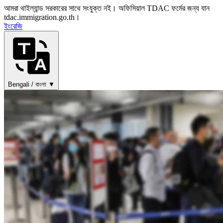
আমরা থাইল্যান্ড সরকারের সাথে সংযুক্ত নই। অফিসিয়াল TDAC ফর্মের জন্য যান
tdac.immigration.go.th।
ইংরেজি
Bengali / বাংলা ▼