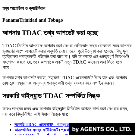
মধ্য আমেরিকা ও ক্যারিবিয়ান
Panama
Trinidad and Tobago
আপনার TDAC তথ্য আপডেট করা হচ্ছে
TDAC সিস্টেম আপনাকে আপনার জমা দেওয়া বেশিরভাগ তথ্য যেকোনো সময় আপনার
ভ্রমণের আগে আপডেট করার অনুমতি দেয়। তবে, পূর্বে উল্লেখ করা হয়েছে, কিছু মূল
ব্যক্তিগত শনাক্তকারী পরিবর্তন করা যাবে না। যদি আপনাকে এই গুরুত্বপূর্ণ বিবরণগুলি
সংশোধন করতে হয়, তবে আপনাকে একটি নতুন TDAC আবেদন জমা দিতে হতে
পারে।
আপনার তথ্য আপডেট করতে, সহজেই TDAC ওয়েবসাইটে ফিরে যান এবং আপনার
রেফারেন্স নম্বর এবং অন্যান্য শনাক্তকারী তথ্য ব্যবহার করে লগ ইন করুন।
সরকারি থাইল্যান্ড TDAC সম্পর্কিত লিঙ্ক
আরও তথ্যের জন্য এবং আপনার থাইল্যান্ড ডিজিটাল আগমন কার্ড জমা দেওয়ার জন্য,
দয়া করে নিম্নলিখিত অফিসিয়াল লিঙ্কে যান:
সরকারি TDAC ওয়েবসাইট
-
থাইল্যান্ড অভিবাসন ব্যুরো
আন্তর্জাতিক স্বাস্থ্য সার্টিফিকেটের প্রয়োজনীয়তা
-
বহিরাঙ্গন মন্ত্রণালয়