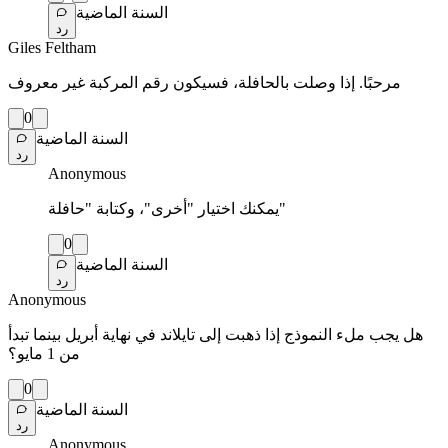
السنة الماضية
رد
Giles Feltham
مرحبًا. إذا وصلت بالحافلة، فسيكون رقم المركبة غير معروف
0
السنة الماضية
رد
Anonymous
يمكنك اختيار "أخرى"، وكتابة "حافلة"
0
السنة الماضية
رد
Anonymous
هل يجب ملء النموذج إذا ذهبت إلى تايلاند في نهاية أبريل بينما تبدأ
من 1 مايو؟
0
السنة الماضية
رد
Anonymous