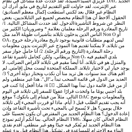
عزيزي السيد/السيدة، لقد حددت عدة مشاكل في نظام DAC الجديد
عبر الإنترنت. لقد حاولت للتو التقديم لتاريخ في مايو. أدرك أن
النظام غير فعّال بعد لكنني استطعت إكمال معظم الصناديق/
الحقول. ألاحظ أن هذا النظام مخصص لجميع غير التايلانديين، بغض
النظر عن شروط التأشيرة/الدخول. لقد حددت المشاكل التالية. 1/
تاريخ المغادرة ورقم الرحلة معلمان بعلامة * وضروريان! الكثير من
الناس الذين يدخلون تايلاند بتأشيرات طويلة الأمد مثل Non O أو
OA، ليس لديهم متطلبات قانونية بوجود تاريخ مغادرة/رحلة خروج
من تايلاند. لا يمكننا تقديم هذا النموذج عبر الإنترنت بدون معلومات
رحلة المغادرة (التاريخ ورقم الرحلة). 2/ أنا حامل جواز سفر
بريطاني، ولكن كحامل تأشيرة تقاعد Non O، بلدي المقيم فيه
والمنزل هو في تايلاند. أنا أيضاً مقيم في تايلاند لأغراض الضرائب. لا
يوجد خيار لي لاختيار تايلاند. المملكة المتحدة ليست محل إقامتي. لم
أقم هناك منذ سنوات. هل تريد منا أن نكذب ونختار دولة أخرى؟ 3/
العديد من الدول في قائمة السحب تبدأ بـ"ال". هذا غير منطقي ولم
أرَ من قبل قائمة دول تبدأ بهذا الشكل. 🤷‍♂️ 4/ ماذا أفعل إذا كنت في
بلد أجنبي يومًا ما واتخذت قرارًا عفويًا للسفر إلى تايلاند في اليوم
التالي. مثلاً من فيتنام إلى بانكوك؟ موقع DAC والمعلومات يوضح
أنه يجب تقديم الطلب قبل 3 أيام. ماذا لو قررت المجيء إلى تايلاند
خلال يومين؟ هل لا يُسمح لي بالمجيء تحت تأشيرة التقاعد وإذن
إعادة الدخول؟ هذا النظام الجديد من المفترض أن يكون تحسينًا على
النظام الحالي. بما أنكم أزلتم نموذج TM6، النظام الحالي كان سهلًا.
هذا النظام الجديد لم يُفكر فيه جيدًا وهو غير منطقي. أقدم نقدي
البناء مع الاحترام للمساعدة في تشكيل هذا النظام قبل بدء عمله