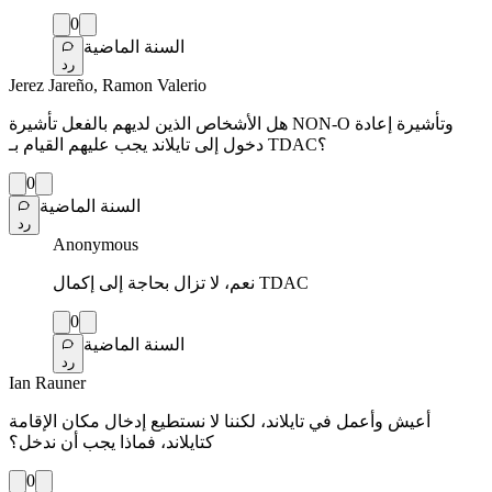
0
السنة الماضية
رد
Jerez Jareño, Ramon Valerio
هل الأشخاص الذين لديهم بالفعل تأشيرة NON-O وتأشيرة إعادة
دخول إلى تايلاند يجب عليهم القيام بـ TDAC؟
0
السنة الماضية
رد
Anonymous
نعم، لا تزال بحاجة إلى إكمال TDAC
0
السنة الماضية
رد
Ian Rauner
أعيش وأعمل في تايلاند، لكننا لا نستطيع إدخال مكان الإقامة
كتايلاند، فماذا يجب أن ندخل؟
0