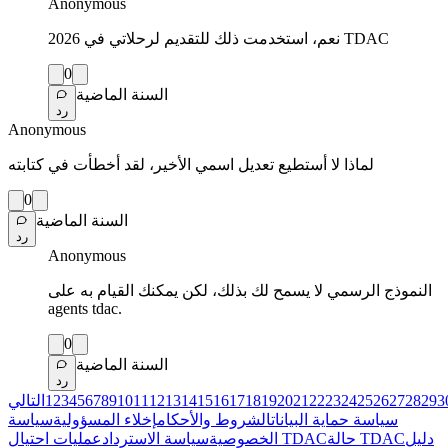
Anonymous
نعم، استخدمت ذلك للتقديم لرحلاتي في 2026 TDAC
0
السنة الماضية
رد
Anonymous
لماذا لا أستطيع تعديل اسمي الأخير، لقد أخطأت في كتابته
0
السنة الماضية
رد
Anonymous
النموذج الرسمي لا يسمح لك بذلك، لكن يمكنك القيام به على
agents tdac.
0
السنة الماضية
رد
3
29
28
27
26
25
24
23
22
21
20
19
18
17
16
15
14
13
12
11
10
9
8
7
6
5
4
3
2
1
التالي
سياسة حماية البيانات
الشروط والأحكام
إخلاء المسؤولية
سياسة
دليل
حالة TDAC
عمليات احتيال TDAC
الخصوصية
سياسة الاسترداد