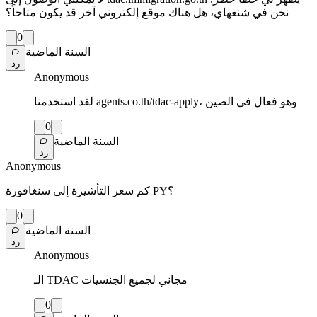
نحن في شنغهاي، هل هناك موقع إلكتروني آخر قد يكون متاحاً؟
0
السنة الماضية
رد
Anonymous
لقد استخدمنا agents.co.th/tdac-apply، وهو فعال في الصين
0
السنة الماضية
رد
Anonymous
كم سعر التأشيرة إلى سنغافورة PY؟
0
السنة الماضية
رد
Anonymous
الـ TDAC مجاني لجميع الجنسيات
0