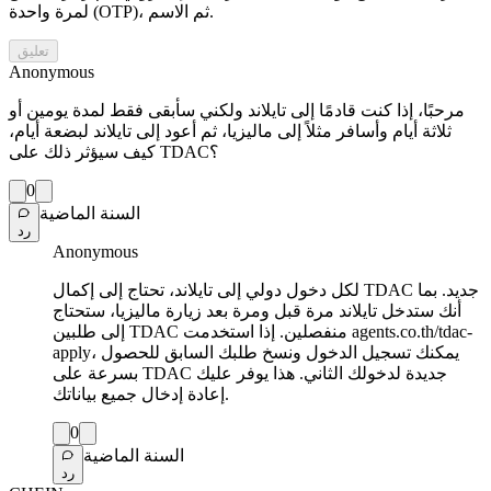
لمرة واحدة (OTP)، ثم الاسم.
تعليق
Anonymous
مرحبًا، إذا كنت قادمًا إلى تايلاند ولكني سأبقى فقط لمدة يومين أو
ثلاثة أيام وأسافر مثلاً إلى ماليزيا، ثم أعود إلى تايلاند لبضعة أيام،
كيف سيؤثر ذلك على TDAC؟
0
السنة الماضية
رد
Anonymous
لكل دخول دولي إلى تايلاند، تحتاج إلى إكمال TDAC جديد. بما
أنك ستدخل تايلاند مرة قبل ومرة بعد زيارة ماليزيا، ستحتاج
إلى طلبين TDAC منفصلين. إذا استخدمت agents.co.th/tdac-
apply، يمكنك تسجيل الدخول ونسخ طلبك السابق للحصول
بسرعة على TDAC جديدة لدخولك الثاني. هذا يوفر عليك
إعادة إدخال جميع بياناتك.
0
السنة الماضية
رد