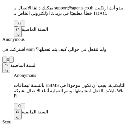
يمكنك دائمًا الاتصال بـ support@agents.co.th يبدو أنك ارتكبت
خطأ مطبعيًا في بريدك الإلكتروني الخاص بـ TDAC.
0
السنة الماضية
رد
Anonymous
اشتركت في esim ولم تتفعل في جوالي كيف يتم تفعيلها؟
0
السنة الماضية
رد
Anonymous
بالنسبة لبطاقات ESIMS التايلاندية، يجب أن تكون موجودًا في
تايلاند بالفعل لتنشيطها، وتتم العملية أثناء الاتصال بشبكة Wi-
Fi
0
السنة الماضية
رد
Scou