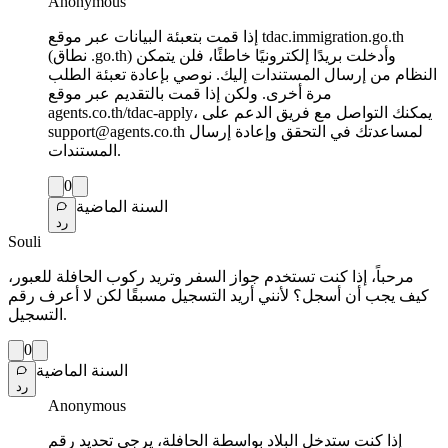
Anonymous
إذا قمت بتعبئة البيانات عبر موقع tdac.immigration.go.th
(نطاق .go.th) وأدخلت بريدًا إلكترونيًا خاطئًا، فلن يتمكن
النظام من إرسال المستندات إليك. نوصي بإعادة تعبئة الطلب
مرة أخرى. ولكن إذا قمت بالتقديم عبر موقع
agents.co.th/tdac-apply، يمكنك التواصل مع فريق الدعم على
support@agents.co.th لمساعدتك في التحقق وإعادة إرسال
المستندات.
0
السنة الماضية
رد
Souli
مرحباً، إذا كنت تستخدم جواز السفر وتريد ركوب الحافلة للعبور،
كيف يجب أن أسجل؟ لأنني أريد التسجيل مسبقًا لكن لا أعرف رقم
التسجيل.
0
السنة الماضية
رد
Anonymous
إذا كنت ستدخل البلاد بواسطة الحافلة، يرجى تحديد رقم