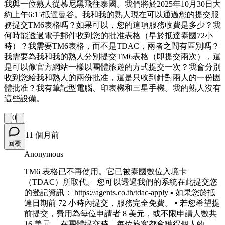
我與一位熟人從慕尼黑飛往泰國。我們將於2025年10月30日大
約上午6:15抵達曼谷。我和我的熟人現在可以通過您的提交服
務提交TM6表格嗎？如果可以，您的這項服務收費是多少？我
何時能透過電子郵件收到您的批准表格（早於抵達泰國72小
時）？我需要TM6表格，而不是TDAC，兩者之間有區別嗎？
我需要為我和我的熟人分別提交TM6表格（即提交兩次），還
是可以像官方網站一樣以團體旅遊的方式提交一次？我會分別
收到您給我和熟人的兩份批准，還是只收到針對兩人的一份團
體批准？我有筆記型電腦、印表機和三星手機。我的熟人沒有
這些設備。
0
11 個月前
回覆
Anonymous
TM6 表格已不再使用。它已被泰國數位入境卡
（TDAC）所取代。 您可以透過我們的系統在此提交您
的登記資訊： https://agents.co.th/tdac-apply ▪ 如果您於抵
達日期前 72 小時內提交，服務完全免費。 ▪ 若您希望提
前提交，費用為每位申請者 8 美元，或不限申請人數共
16 美元。 在團體提交時，每位旅客都會獲得個人的