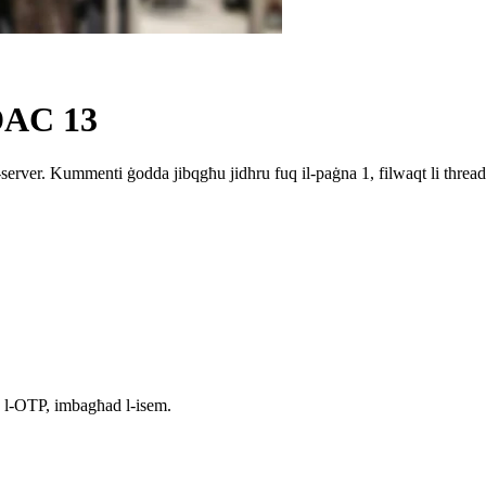
DAC 13
server. Kummenti ġodda jibqgħu jidhru fuq il-paġna 1, filwaqt li threads
d l-OTP, imbagħad l-isem.