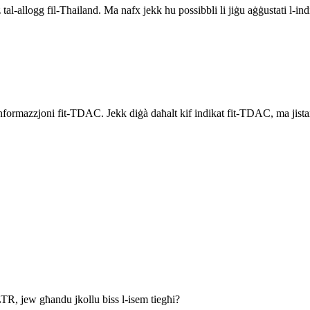
 tal-allogg fil-Thailand. Ma nafx jekk hu possibbli li jiġu aġġustati l-
nformazzjoni fit-TDAC. Jekk diġà daħalt kif indikat fit-TDAC, ma jistax
TR, jew għandu jkollu biss l-isem tiegħi?