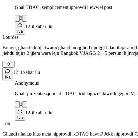
Għal TDAC, sempliċement ipprovdi l-ewwel post
0
12-il xahar ilu
Iva
Lourdes
Bongu, għandi dubji dwar x'għandi noqgħod npoġġi f'dan il-qasam (Pajji
jieħdu titjira 2 ijiem wara lejn Bangkok VJAĠĠ 2 – 5 persuni li jiv
0
12-il xahar ilu
Iva
Anonymous
Għall-preżentazzjoni tat-TDAC, trid tagħżel dawn li ġejjin: Vjaġġ
0
12-il xahar ilu
Iva
Ton
Għandi nħallas ħlas meta nipprovdi l-DTAC hawn? Jekk nipprovdi 72