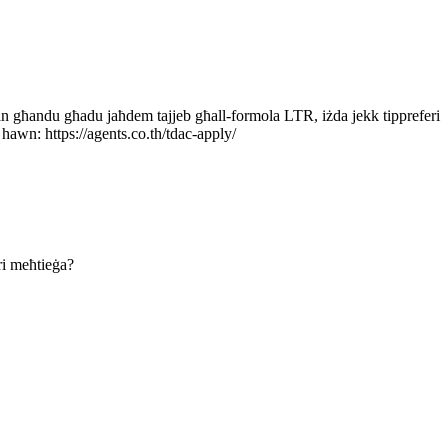
an għandu għadu jaħdem tajjeb għall-formola LTR, iżda jekk tippreferi
hawn: https://agents.co.th/tdac-apply/
ri meħtieġa?