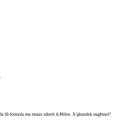
.
iżda fil-formola ma nistax nikteb il-Ħifen. X'għandek nagħmel?