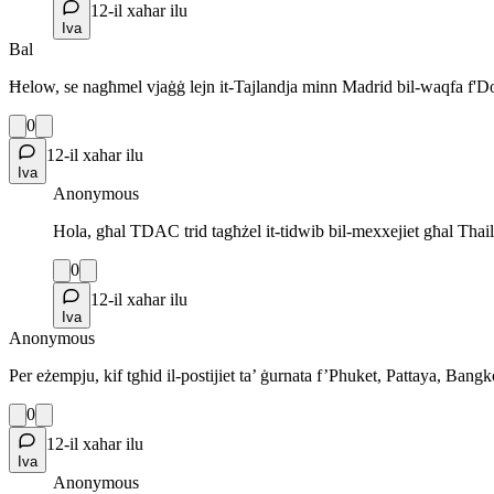
12-il xahar ilu
Iva
Bal
Ħelow, se nagħmel vjaġġ lejn it-Tajlandja minn Madrid bil-waqfa f'D
0
12-il xahar ilu
Iva
Anonymous
Hola, għal TDAC trid tagħżel it-tidwib bil-mexxejiet għal Thail
0
12-il xahar ilu
Iva
Anonymous
Per eżempju, kif tgħid il-postijiet ta’ ġurnata f’Phuket, Pattaya, Bangko
0
12-il xahar ilu
Iva
Anonymous