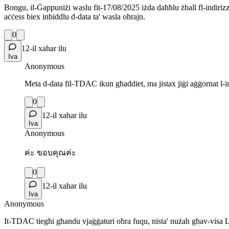
Bongu, il-Ġappuniżi waslu fit-17/08/2025 iżda daħħlu żball fl-indirizz
aċċess biex inbiddlu d-data ta' wasla oħrajn.
0
12-il xahar ilu
Iva
Anonymous
Meta d-data fil-TDAC ikun għaddiet, ma jistax jiġi aġġornat l-i
0
12-il xahar ilu
Iva
Anonymous
ค่ะ ขอบคุณค่ะ
0
12-il xahar ilu
Iva
Anonymous
It-TDAC tiegħi għandu vjaġġaturi oħra fuqu, nista' nużah għav-visa L