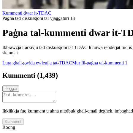
Kummenti dwar it-TDAC
Paġna tad-diskussjoni tal-vjaġġaturi 13
Paġna tal-kummenti dwar it-T
Ibbrawżja l-arkivju tad-diskussjoni tat-TDAC li huwa renderjat fuq is-
skannjat.
Lura għall-gwida ewlenija tat-TDAC
Mur fil-paġna tal-kummenti 1
Kummenti
(
1,439
)
illoggja
Ikklikkja fuq kumment u aħna nitolbuk għall-email tiegħek, imbagħa
Kumment
Roong