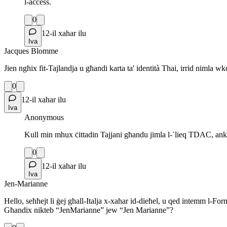
l-aċċess.
0
12-il xahar ilu
Iva
Jacques Blomme
Jien ngħix fit-Tajlandja u għandi karta ta' identità Thai, irrid nimla 
0
12-il xahar ilu
Iva
Anonymous
Kull min mhux ċittadin Tajjani għandu jimla l-˙lieq TDAC, anki j
0
12-il xahar ilu
Iva
Jen-Marianne
Hello, seħħejt li ġej għall-Italja x-xahar id-dieħel, u qed intemm l-F
Għandix nikteb “JenMarianne” jew “Jen Marianne”?