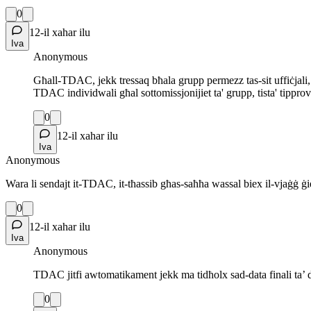
0
12-il xahar ilu
Iva
Anonymous
Għall-TDAC, jekk tressaq bħala grupp permezz tas-sit uffiċjali
TDAC individwali għal sottomissjonijiet ta' grupp, tista' tippro
0
12-il xahar ilu
Iva
Anonymous
Wara li sendajt it-TDAC, it-tħassib għas-saħħa wassal biex il-vjaġġ
0
12-il xahar ilu
Iva
Anonymous
TDAC jitfi awtomatikament jekk ma tidħolx sad-data finali ta’ 
0