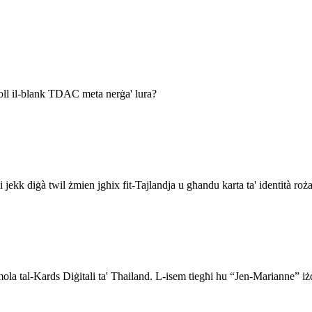
wkoll il-blank TDAC meta nerġa' lura?
ekk diġà twil żmien jgħix fit-Tajlandja u għandu karta ta' identità roża
ormola tal-Kards Diġitali ta' Thailand. L-isem tiegħi hu “Jen-Marianne” 