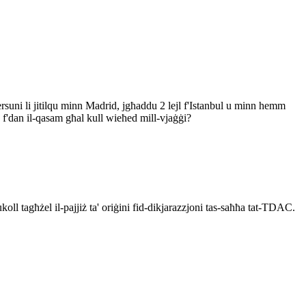
rsuni li jitilqu minn Madrid, jgħaddu 2 lejl f'Istanbul u minn hemm
'dan il-qasam għal kull wieħed mill-vjaġġi?
oll tagħżel il-pajjiż ta' oriġini fid-dikjarazzjoni tas-saħħa tat-TDAC.