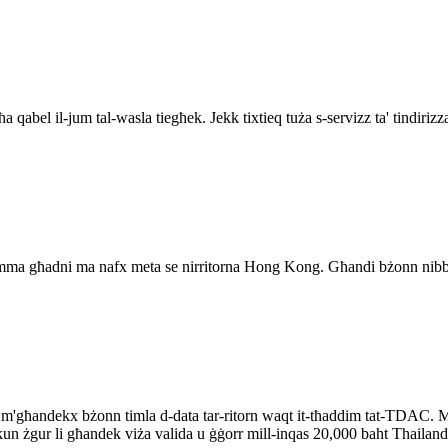
bel il-jum tal-wasla tiegħek. Jekk tixtieq tuża s-servizz ta' tindirizzar 
 imma għadni ma nafx meta se nirritorna Hong Kong. Għandi bżonn nibb
m'għandekx bżonn timla d-data tar-ritorn waqt it-tħaddim tat-TDAC. Madan
dħol, kun żgur li għandek viża valida u ġġorr mill-inqas 20,000 baht Thai