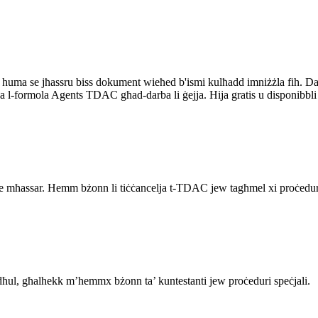
, huma se jħassru biss dokument wieħed b'ismi kulħadd imniżżla fih. D
va l-formola Agents TDAC għad-darba li ġejja. Hija gratis u disponibbli 
 ġie mħassar. Hemm bżonn li tiċċancelja t-TDAC jew tagħmel xi proċedu
dħul, għalhekk m’hemmx bżonn ta’ kuntestanti jew proċeduri speċjali.