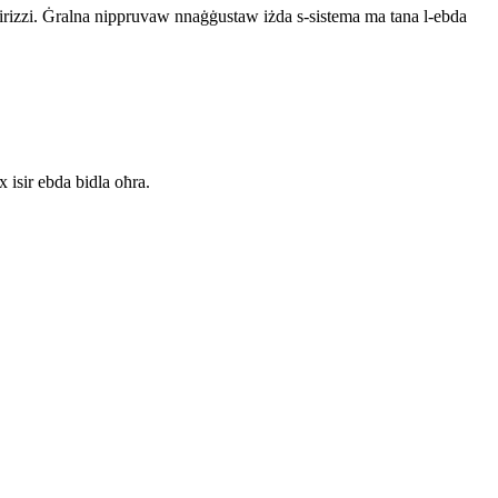
indirizzi. Ġralna nippruvaw nnaġġustaw iżda s-sistema ma tana l-ebda
 isir ebda bidla oħra.