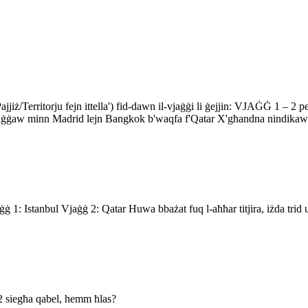
ż/Territorju fejn ittella') fid-dawn il-vjaġġi li ġejjin: VJAĠĠ 1 – 2 pe
vjaġġaw minn Madrid lejn Bangkok b'waqfa f'Qatar X'għandna nindikaw f
 1: Istanbul Vjaġġ 2: Qatar Huwa bbażat fuq l-aħħar titjira, iżda trid uk
 siegħa qabel, hemm ħlas?