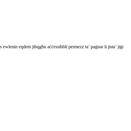
 ewlenin eqdem jibqgħu aċċessibbli permezz ta’ paġnar li jista’ jiġi