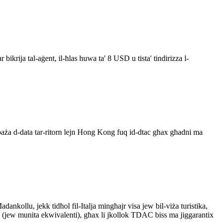
bikrija tal-aġent, il-ħlas huwa ta' 8 USD u tista' tindirizza l-
aża d-data tar-ritorn lejn Hong Kong fuq id-dtac għax għadni ma
kollu, jekk tidħol fil-Italja mingħajr visa jew bil-viża turistika,
land (jew munita ekwivalenti), għax li jkollok TDAC biss ma jiggarantix