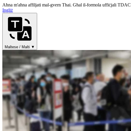
Aħna m'aħna affiljati mal-gvern Thai. Għal il-formola uffiċjali TDAC
Ingliż
Maltese / Malti ▼