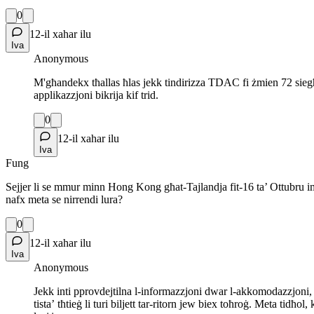
0
12-il xahar ilu
Iva
Anonymous
M'għandekx tħallas ħlas jekk tindirizza TDAC fi żmien 72 siegħa qa
applikazzjoni bikrija kif trid.
0
12-il xahar ilu
Iva
Fung
Sejjer li se mmur minn Hong Kong għat-Tajlandja fit-16 ta’ Ottubru
nafx meta se nirrendi lura?
0
12-il xahar ilu
Iva
Anonymous
Jekk inti pprovdejtilna l-informazzjoni dwar l-akkomodazzjoni, 
tistaʼ tħtieġ li turi biljett tar-ritorn jew biex toħroġ. Meta ti