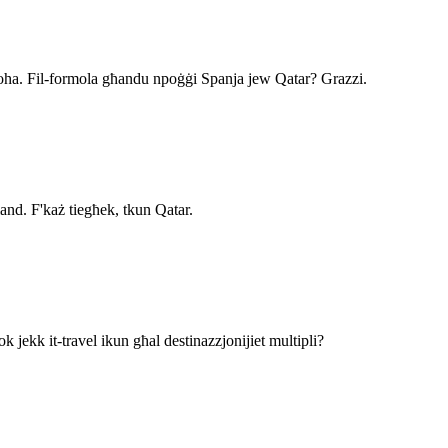
oha. Fil-formola għandu npoġġi Spanja jew Qatar? Grazzi.
and. F'każ tiegħek, tkun Qatar.
k jekk it-travel ikun għal destinazzjonijiet multipli?