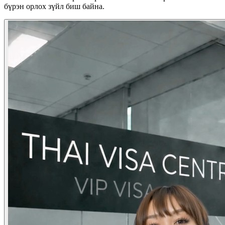
бүрэн орлох зүйл биш байна.