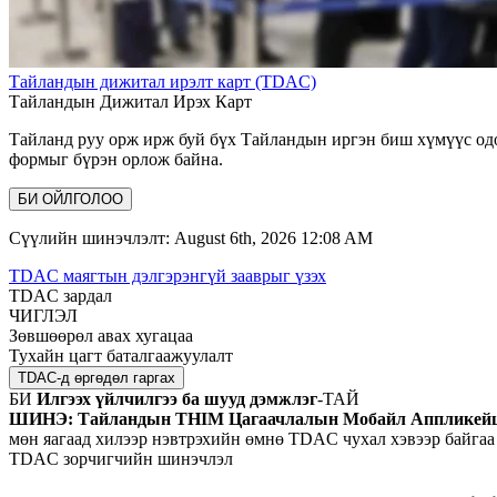
Тайландын дижитал ирэлт карт (TDAC)
Тайландын Дижитал Ирэх Карт
Тайланд руу орж ирж буй бүх Тайландын иргэн биш хүмүүс од
формыг бүрэн орлож байна.
БИ ОЙЛГОЛОО
Сүүлийн шинэчлэлт: August 6th, 2026 12:08 AM
TDAC маягтын дэлгэрэнгүй зааврыг үзэх
TDAC зардал
ЧИГЛЭЛ
Зөвшөөрөл авах хугацаа
Тухайн цагт баталгаажуулалт
TDAC-д өргөдөл гаргах
БИ
Илгээх үйлчилгээ ба шууд дэмжлэг
-ТАЙ
ШИНЭ: Тайландын THIM Цагаачлалын Мобайл Аппликей
мөн яагаад хилээр нэвтрэхийн өмнө TDAC чухал хэвээр байгаа 
TDAC зорчигчийн шинэчлэл