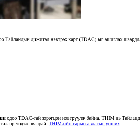
оо Тайландын дижитал нэвтрэх карт (TDAC)-ыг ашиглах шаардл
шн
одоо TDAC-тай зэрэгцэн нэвтрүүлж байна. THIM нь Тайланд
талаар мэдэж аваарай.
THIM-ийн гарын авлагыг унших