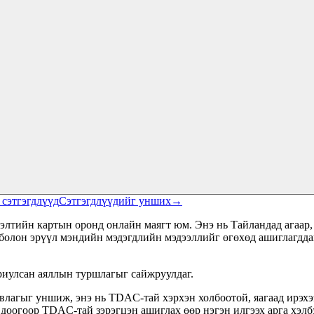
сэтгэгдлүүд
Сэтгэгдлүүдийг унших
→
ийн картын оронд онлайн маягт юм. Энэ нь Тайландад агаар, га
л болон эрүүл мэндийн мэдэгдлийн мэдээллийг өгөхөд ашиглагд
иулсан аяллын туршлагыг сайжруулдаг.
авлагыг уншиж, энэ нь TDAC-тай хэрхэн холбоотой, яагаад ирэхэ
доогоор TDAC-тай зэрэгцэн ашиглах өөр нэгэн илгээх арга хэлб