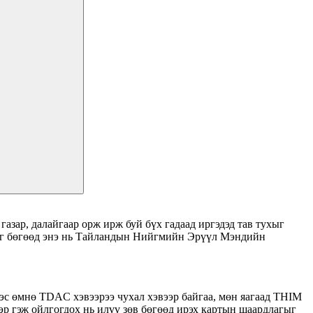
зар, далайгаар орж ирж буй бүх гадаад иргэдэд тав тухыг
даг бөгөөд энэ нь Тайландын Нийгмийн Эрүүл Мэндийн
эс өмнө TDAC хэвээрээ чухал хэвээр байгаа, мөн яагаад THIM
эр гэж ойлгогдох нь илүү зөв бөгөөд ирэх картын шаардлагыг