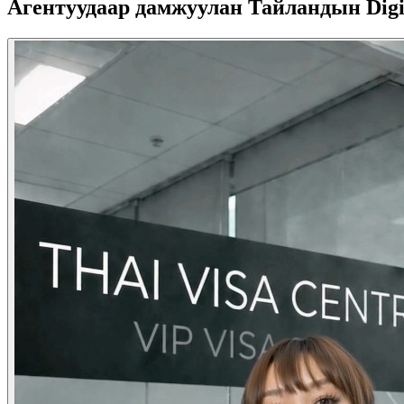
Агентуудаар дамжуулан Тайландын Digi