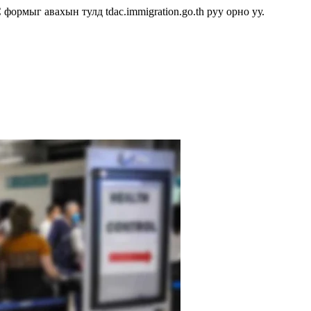
рмыг авахын тулд tdac.immigration.go.th руу орно уу.