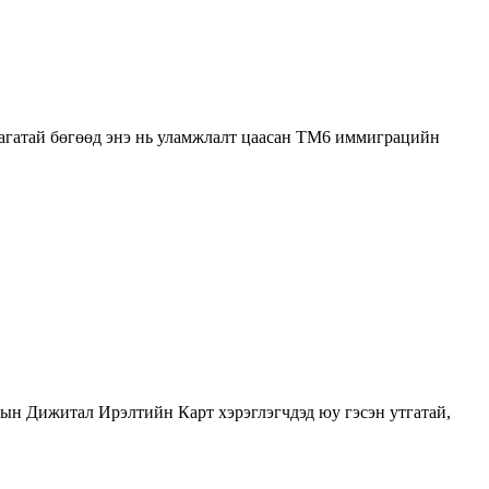
агатай бөгөөд энэ нь уламжлалт цаасан TM6 иммиграцийн
ын Дижитал Ирэлтийн Карт хэрэглэгчдэд юу гэсэн утгатай,