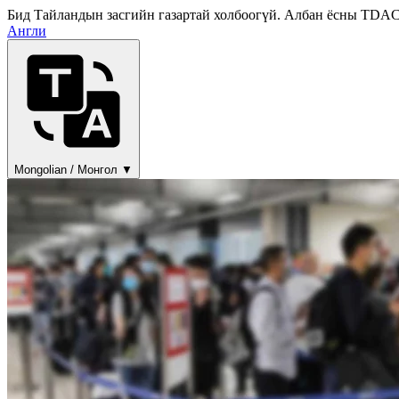
Бид Тайландын засгийн газартай холбоогүй. Албан ёсны TDAC фо
Англи
Mongolian / Монгол ▼