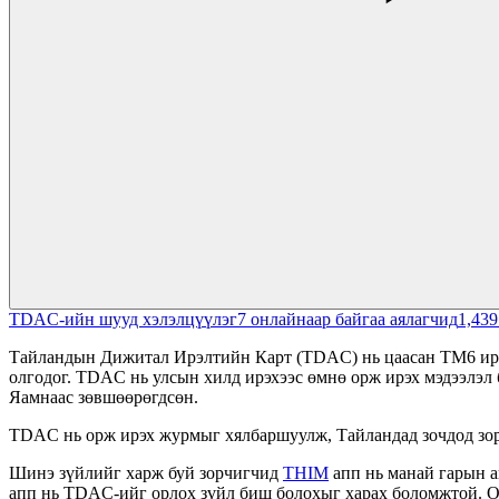
TDAC-ийн шууд хэлэлцүүлэг
7
онлайнаар байгаа аялагчид
1,439
Тайландын Дижитал Ирэлтийн Карт (TDAC) нь цаасан TM6 ирэлт
олгодог. TDAC нь улсын хилд ирэхээс өмнө орж ирэх мэдээлэ
Яамнаас зөвшөөрөгдсөн.
TDAC нь орж ирэх журмыг хялбаршуулж, Тайландад зочдод зор
Шинэ зүйлийг харж буй зорчигчид
THIM
апп нь манай гарын 
апп нь TDAC-ийг орлох зүйл биш болохыг харах боломжтой.
О