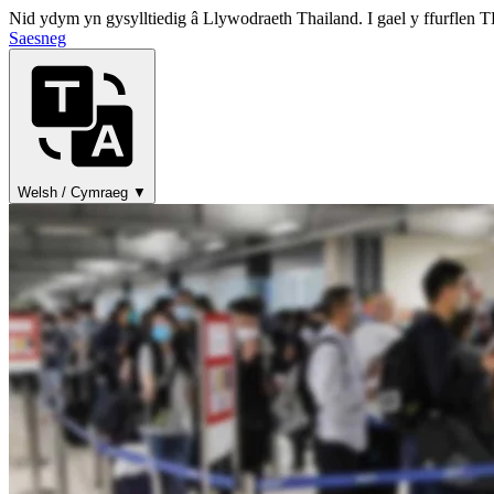
Nid ydym yn gysylltiedig â Llywodraeth Thailand. I gael y ffurflen
Saesneg
Welsh / Cymraeg ▼