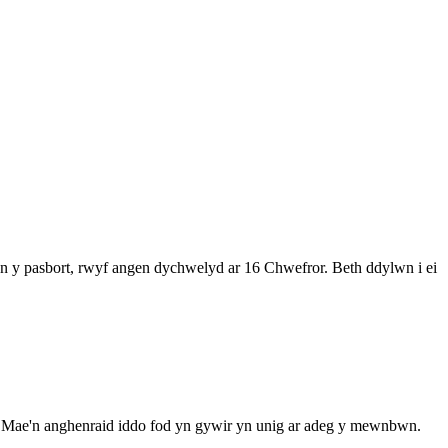
n y pasbort, rwyf angen dychwelyd ar 16 Chwefror. Beth ddylwn i ei
. Mae'n anghenraid iddo fod yn gywir yn unig ar adeg y mewnbwn.