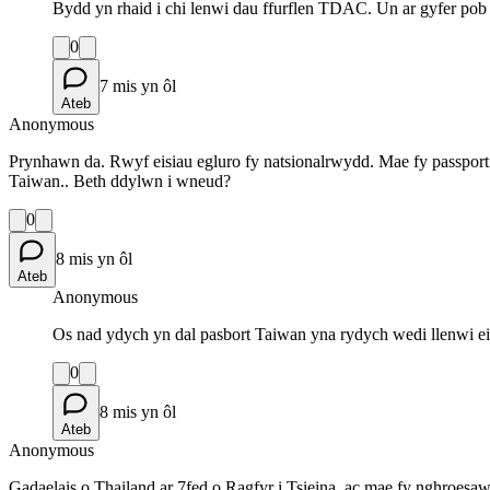
Bydd yn rhaid i chi lenwi dau ffurflen TDAC. Un ar gyfer pob
0
7 mis yn ôl
Ateb
Anonymous
Prynhawn da. Rwyf eisiau egluro fy natsionalrwydd. Mae fy passport
Taiwan.. Beth ddylwn i wneud?
0
8 mis yn ôl
Ateb
Anonymous
Os nad ydych yn dal pasbort Taiwan yna rydych wedi llenwi ei
0
8 mis yn ôl
Ateb
Anonymous
Gadaelais o Thailand ar 7fed o Ragfyr i Tsieina, ac mae fy nghroesa