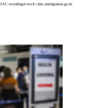
 TDAC swyddogol ewch i tdac.immigration.go.th.