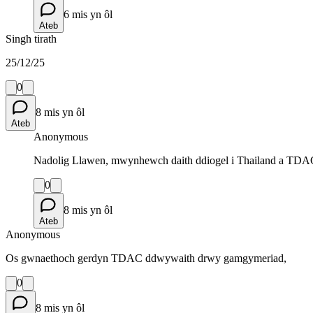
6 mis yn ôl
Ateb
Singh tirath
25/12/25
0
8 mis yn ôl
Ateb
Anonymous
Nadolig Llawen, mwynhewch daith ddiogel i Thailand a TD
0
8 mis yn ôl
Ateb
Anonymous
Os gwnaethoch gerdyn TDAC ddwywaith drwy gamgymeriad,
0
8 mis yn ôl