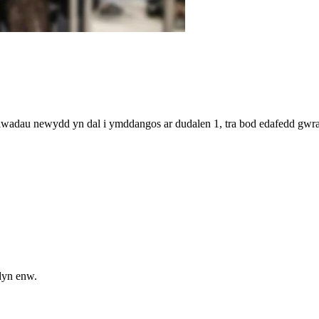
dau newydd yn dal i ymddangos ar dudalen 1, tra bod edafedd gwraidd
dyn enw.