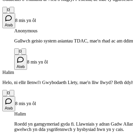
0
8 mis yn ôl
Ateb
Anonymous
Gallwch geisio system asiantau TDAC, mae'n rhad ac am ddim he
0
8 mis yn ôl
Ateb
Halim
Helo, ni ellir llenwi'r Gwybodaeth Llety, mae'n lliw llwyd? Beth dd
0
8 mis yn ôl
Ateb
Halim
Roedd yn gamgymeriad gyda fi. Llawniais y adran Gadw Allan 
gwelwch yn dda ysgrifennwch y hysbysiad hwn yn y cais.