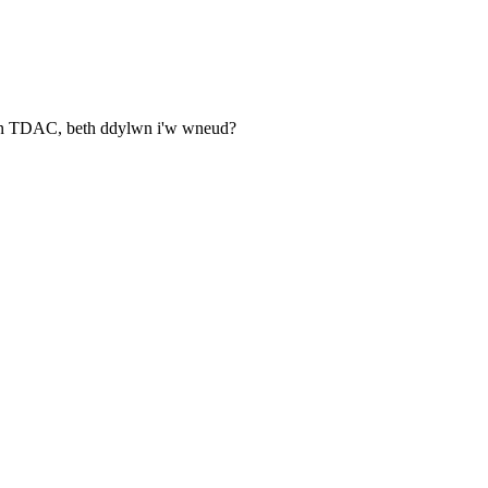
 yn TDAC, beth ddylwn i'w wneud?