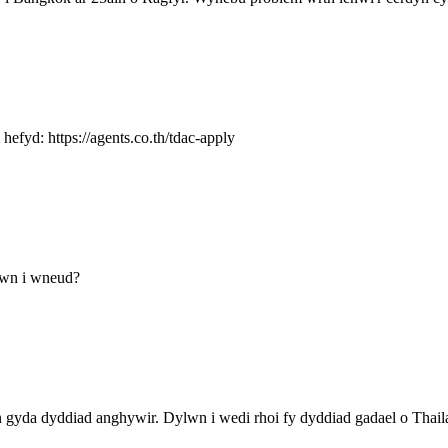
fyd: https://agents.co.th/tdac-apply
ylwn i wneud?
gyda dyddiad anghywir. Dylwn i wedi rhoi fy dyddiad gadael o Thaila