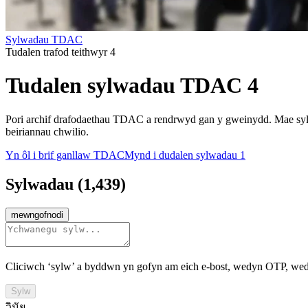
Sylwadau TDAC
Tudalen trafod teithwyr 4
Tudalen sylwadau TDAC 4
Pori archif drafodaethau TDAC a rendrwyd gan y gweinydd. Mae sylwa
beiriannau chwilio.
Yn ôl i brif ganllaw TDAC
Mynd i dudalen sylwadau 1
Sylwadau
(
1,439
)
mewngofnodi
Cliciwch ‘sylw’ a byddwn yn gofyn am eich e-bost, wedyn OTP, we
Sylw
วินัย