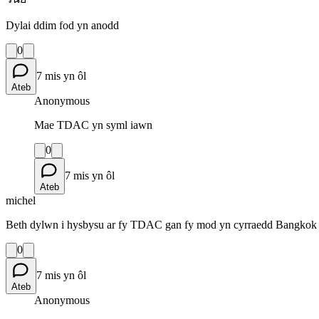
Dylai ddim fod yn anodd
0
7 mis yn ôl
Ateb
Anonymous
Mae TDAC yn syml iawn
0
7 mis yn ôl
Ateb
michel
Beth dylwn i hysbysu ar fy TDAC gan fy mod yn cyrraedd Bangkok ar
0
7 mis yn ôl
Ateb
Anonymous