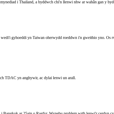
 mynediad i Thailand, a byddwch chi'n llenwi nhw ar wahân gan y byd
 wedi'i gyhoeddi yn Taiwan oherwydd roeddwn i'n gweithio yno. Os rw
ch TDAC yn anghywir, ac dylai lenwi un arall.
w i Bangkok ar 25ain o Ragfyr. Wynebu problem wrth lenwi'r cerdyn cyr