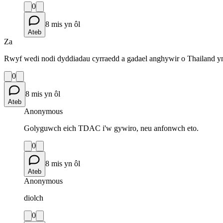
0
8 mis yn ôl
Ateb
Za
Rwyf wedi nodi dyddiadau cyrraedd a gadael anghywir o Thailand
0
8 mis yn ôl
Ateb
Anonymous
Golyguwch eich TDAC i'w gywiro, neu anfonwch eto.
0
8 mis yn ôl
Ateb
Anonymous
diolch
0