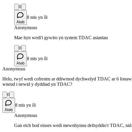
0
8 mis yn ôl
Ateb
Anonymous
Mae hyn wedi'i gywiro yn system TDAC asiantau
0
8 mis yn ôl
Ateb
Anonymous
Helo, rwyf wedi cofrestru ar ddiwrnod dychwelyd TDAC ar 6 Ionawr,
wneud i newid y dyddiad yn TDAC?
0
8 mis yn ôl
Ateb
Anonymous
Gan eich bod eisoes wedi mewnbynnu defnyddio'r TDAC, nid oe