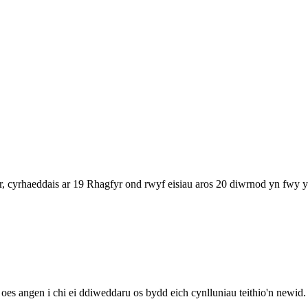
 cyrhaeddais ar 19 Rhagfyr ond rwyf eisiau aros 20 diwrnod yn fwy y
s angen i chi ei ddiweddaru os bydd eich cynlluniau teithio'n newid