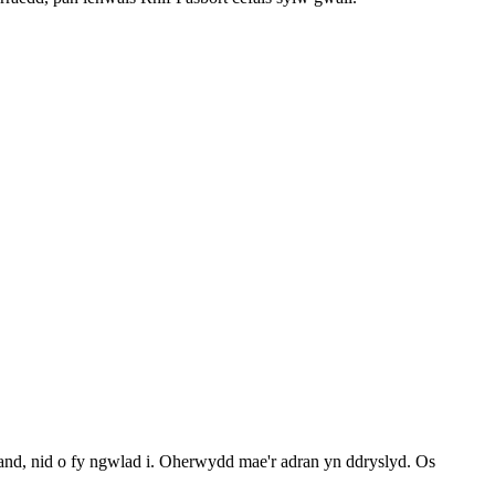
nd, nid o fy ngwlad i. Oherwydd mae'r adran yn ddryslyd. Os