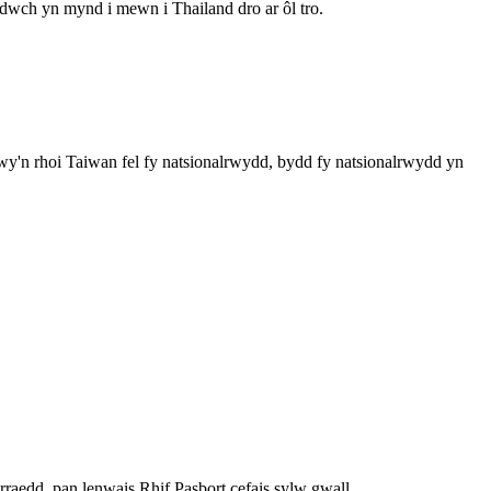
dwch yn mynd i mewn i Thailand dro ar ôl tro.
y'n rhoi Taiwan fel fy natsionalrwydd, bydd fy natsionalrwydd yn
raedd, pan lenwais Rhif Pasbort cefais sylw gwall.