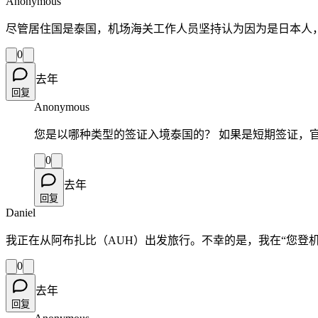
Anonymous
尽管居住国是泰国，机场海关工作人员坚持认为因为是日本人
0
去年
回复
Anonymous
您是以哪种类型的签证入境泰国的？ 如果是短期签证，官
0
去年
回复
Daniel
我正在从阿布扎比（AUH）出发旅行。不幸的是，我在“您登
0
去年
回复