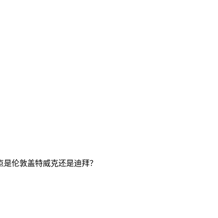
点是伦敦盖特威克还是迪拜？