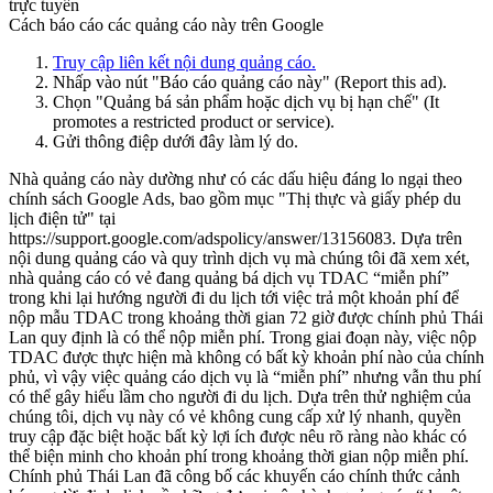
trực tuyến
Cách báo cáo các quảng cáo này trên Google
Truy cập liên kết nội dung quảng cáo.
Nhấp vào nút "Báo cáo quảng cáo này" (Report this ad).
Chọn "Quảng bá sản phẩm hoặc dịch vụ bị hạn chế" (It
promotes a restricted product or service).
Gửi thông điệp dưới đây làm lý do.
Nhà quảng cáo này dường như có các dấu hiệu đáng lo ngại theo
chính sách Google Ads, bao gồm mục "Thị thực và giấy phép du
lịch điện tử" tại
https://support.google.com/adspolicy/answer/13156083. Dựa trên
nội dung quảng cáo và quy trình dịch vụ mà chúng tôi đã xem xét,
nhà quảng cáo có vẻ đang quảng bá dịch vụ TDAC “miễn phí”
trong khi lại hướng người đi du lịch tới việc trả một khoản phí để
nộp mẫu TDAC trong khoảng thời gian 72 giờ được chính phủ Thái
Lan quy định là có thể nộp miễn phí. Trong giai đoạn này, việc nộp
TDAC được thực hiện mà không có bất kỳ khoản phí nào của chính
phủ, vì vậy việc quảng cáo dịch vụ là “miễn phí” nhưng vẫn thu phí
có thể gây hiểu lầm cho người đi du lịch. Dựa trên thử nghiệm của
chúng tôi, dịch vụ này có vẻ không cung cấp xử lý nhanh, quyền
truy cập đặc biệt hoặc bất kỳ lợi ích được nêu rõ ràng nào khác có
thể biện minh cho khoản phí trong khoảng thời gian nộp miễn phí.
Chính phủ Thái Lan đã công bố các khuyến cáo chính thức cảnh