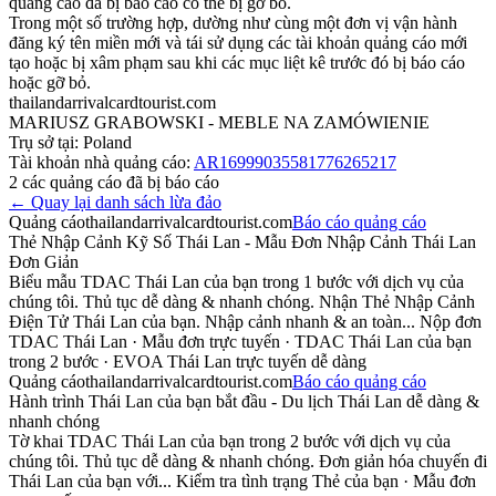
quảng cáo đã bị báo cáo có thể bị gỡ bỏ.
Trong một số trường hợp, dường như cùng một đơn vị vận hành
đăng ký tên miền mới và tái sử dụng các tài khoản quảng cáo mới
tạo hoặc bị xâm phạm sau khi các mục liệt kê trước đó bị báo cáo
hoặc gỡ bỏ.
thailandarrivalcardtourist.com
MARIUSZ GRABOWSKI - MEBLE NA ZAMÓWIENIE
Trụ sở tại:
Poland
Tài khoản nhà quảng cáo
:
AR16999035581776265217
2
các quảng cáo đã bị báo cáo
←
Quay lại danh sách lừa đảo
Quảng cáo
thailandarrivalcardtourist.com
Báo cáo quảng cáo
Thẻ Nhập Cảnh Kỹ Số Thái Lan - Mẫu Đơn Nhập Cảnh Thái Lan
Đơn Giản
Biểu mẫu TDAC Thái Lan của bạn trong 1 bước với dịch vụ của
chúng tôi. Thủ tục dễ dàng & nhanh chóng. Nhận Thẻ Nhập Cảnh
Điện Tử Thái Lan của bạn. Nhập cảnh nhanh & an toàn... Nộp đơn
TDAC Thái Lan · Mẫu đơn trực tuyến · TDAC Thái Lan của bạn
trong 2 bước · EVOA Thái Lan trực tuyến dễ dàng
Quảng cáo
thailandarrivalcardtourist.com
Báo cáo quảng cáo
Hành trình Thái Lan của bạn bắt đầu - Du lịch Thái Lan dễ dàng &
nhanh chóng
Tờ khai TDAC Thái Lan của bạn trong 2 bước với dịch vụ của
chúng tôi. Thủ tục dễ dàng & nhanh chóng. Đơn giản hóa chuyến đi
Thái Lan của bạn với... Kiểm tra tình trạng Thẻ của bạn · Mẫu đơn