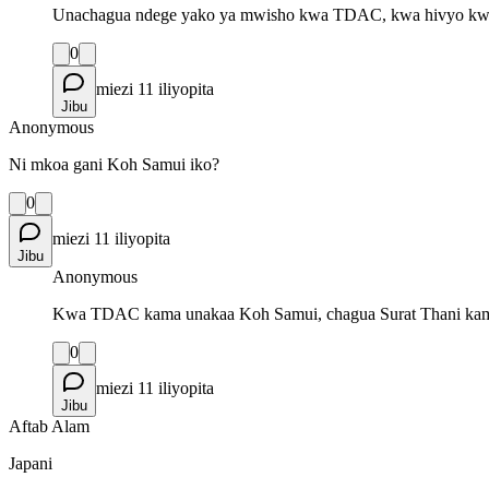
Unachagua ndege yako ya mwisho kwa TDAC, kwa hivyo kwa 
0
miezi 11 iliyopita
Jibu
Anonymous
Ni mkoa gani Koh Samui iko?
0
miezi 11 iliyopita
Jibu
Anonymous
Kwa TDAC kama unakaa Koh Samui, chagua Surat Thani ka
0
miezi 11 iliyopita
Jibu
Aftab Alam
Japani