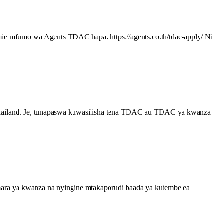
e mfumo wa Agents TDAC hapa: https://agents.co.th/tdac-apply/ Ni
di Thailand. Je, tunapaswa kuwasilisha tena TDAC au TDAC ya kwanza
mara ya kwanza na nyingine mtakaporudi baada ya kutembelea