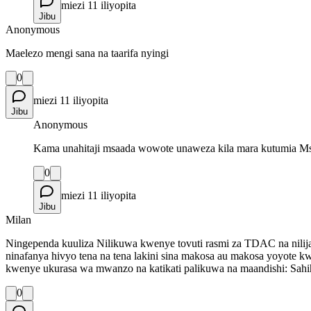
miezi 11 iliyopita
Jibu
Anonymous
Maelezo mengi sana na taarifa nyingi
0
miezi 11 iliyopita
Jibu
Anonymous
Kama unahitaji msaada wowote unaweza kila mara kutumia M
0
miezi 11 iliyopita
Jibu
Milan
Ningependa kuuliza Nilikuwa kwenye tovuti rasmi za TDAC na nilij
ninafanya hivyo tena na tena lakini sina makosa au makosa yoyote
kwenye ukurasa wa mwanzo na katikati palikuwa na maandishi: Sahi
0