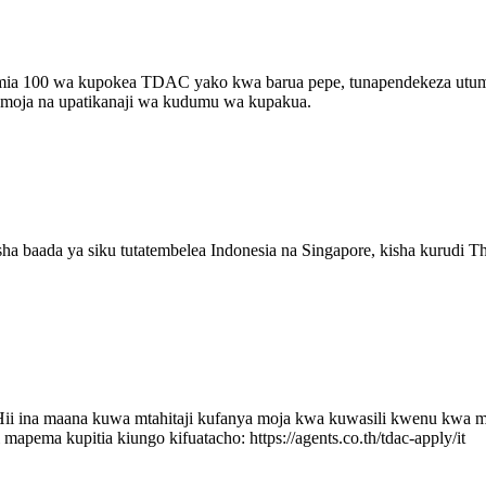
imia 100 wa kupokea TDAC yako kwa barua pepe, tunapendekeza utumi
pamoja na upatikanaji wa kudumu wa kupakua.
 kisha baada ya siku tutatembelea Indonesia na Singapore, kisha kuru
 Hii ina maana kuwa mtahitaji kufanya moja kwa kuwasili kwenu kwa 
pema kupitia kiungo kifuatacho: https://agents.co.th/tdac-apply/it