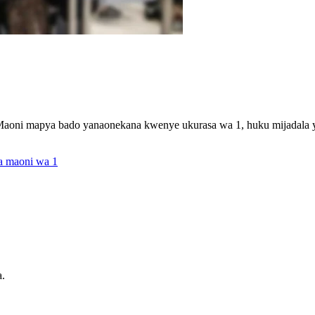
aoni mapya bado yanaonekana kwenye ukurasa wa 1, huku mijadala ya 
a maoni wa 1
a.