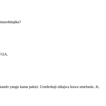
inazohitajika?
 VOA.
kando yangu kama pakizi. Uendeshaji ulitajwa kuwa umefaulu. Je,