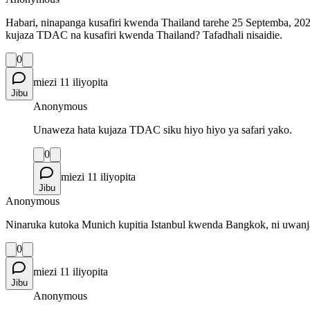
Habari, ninapanga kusafiri kwenda Thailand tarehe 25 Septemba, 20
kujaza TDAC na kusafiri kwenda Thailand? Tafadhali nisaidie.
0
miezi 11 iliyopita
Jibu
Anonymous
Unaweza hata kujaza TDAC siku hiyo hiyo ya safari yako.
0
miezi 11 iliyopita
Jibu
Anonymous
Ninaruka kutoka Munich kupitia Istanbul kwenda Bangkok, ni uwanj
0
miezi 11 iliyopita
Jibu
Anonymous