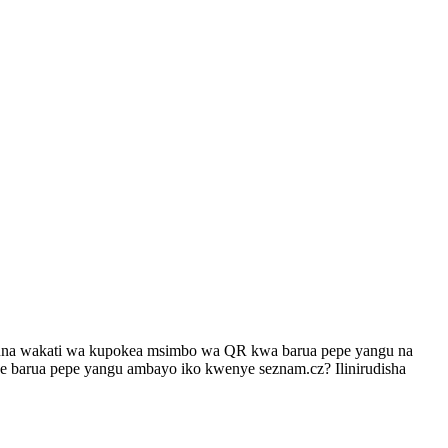
hakuna wakati wa kupokea msimbo wa QR kwa barua pepe yangu na
e barua pepe yangu ambayo iko kwenye seznam.cz? Ilinirudisha