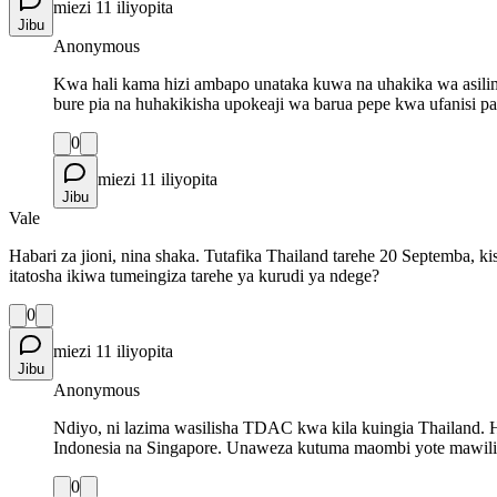
miezi 11 iliyopita
Jibu
Anonymous
Kwa hali kama hizi ambapo unataka kuwa na uhakika wa asil
bure pia na huhakikisha upokeaji wa barua pepe kwa ufanisi 
0
miezi 11 iliyopita
Jibu
Vale
Habari za jioni, nina shaka. Tutafika Thailand tarehe 20 Septemba,
itatosha ikiwa tumeingiza tarehe ya kurudi ya ndege?
0
miezi 11 iliyopita
Jibu
Anonymous
Ndiyo, ni lazima wasilisha TDAC kwa kila kuingia Thailand.
Indonesia na Singapore. Unaweza kutuma maombi yote mawili ma
0