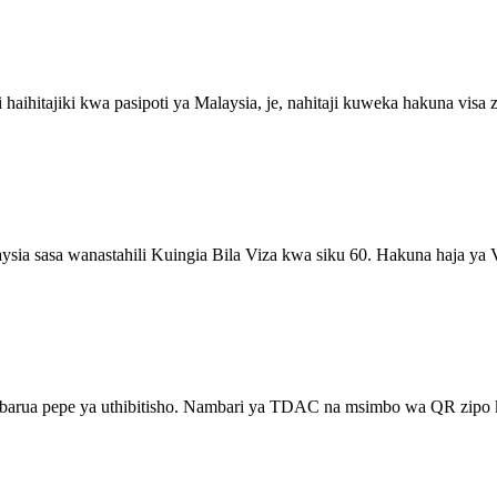
haihitajiki kwa pasipoti ya Malaysia, je, nahitaji kuweka hakuna visa z
 sasa wanastahili Kuingia Bila Viza kwa siku 60. Hakuna haja ya
kea barua pepe ya uthibitisho. Nambari ya TDAC na msimbo wa QR zipo 