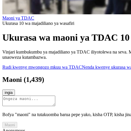
Maoni ya TDAC
Ukurasa 10 wa majadiliano ya wasafiri
Ukurasa wa maoni ya TDAC 10
Vinjari kumbukumbu ya majadiliano ya TDAC iliyotolewa na seva. M
unaoweza kutambazwa.
Rudi kwenye mwongozo mkuu wa TDAC
Nenda kwenye ukurasa w
Maoni
(
1,439
)
ingia
Bofya "maoni" na tutakuomba barua pepe yako, kisha OTP, kisha jin
Maoni
Anonymous