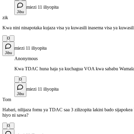
miezi 11 iliyopita
Jibu
zik
Kwa nini ninapotaka kujaza visa ya kuwasili inasema visa ya kuwasili 
0
miezi 11 iliyopita
Jibu
Anonymous
Kwa TDAC huna haja ya kuchagua VOA kwa sababu Wamalaysia
0
miezi 11 iliyopita
Jibu
Tom
Habari, nilijaza fomu ya TDAC saa 3 zilizopita lakini bado sijapo
hiyo ni sawa?
0