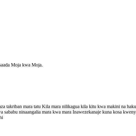
saada Moja kwa Moja.
aza takriban mara tatu Kila mara nilikagua kila kitu kwa makini na 
 kwa sababu ninaangalia mara kwa mara Inawezekanaje kuna kosa kweny
hi