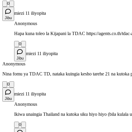
0
miezi 11 iliyopita
Jibu
Anonymous
Hapa kuna toleo la Kijapani la TDAC https://agents.co.th/tdac-
0
miezi 11 iliyopita
Jibu
Anonymous
Nina fomu ya TDAC TD, nataka kuingia kesho tarehe 21 na kutoka pia 
0
miezi 11 iliyopita
Jibu
Anonymous
Ikiwa unaingia Thailand na kutoka siku hiyo hiyo (bila kulala 
0