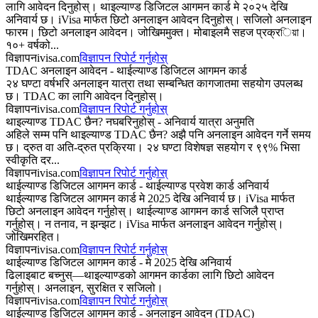
लागि आवेदन दिनुहोस्। थाइल्याण्ड डिजिटल आगमन कार्ड मे २०२५ देखि
अनिवार्य छ। iVisa मार्फत छिटो अनलाइन आवेदन दिनुहोस्। सजिलो अनलाइन
फारम। छिटो अनलाइन आवेदन। जोखिममुक्त। मोबाइलमै सहज प्रक्रিয়া।
१०+ वर्षको...
विज्ञापन
ivisa.com
विज्ञापन रिपोर्ट गर्नुहोस्
TDAC अनलाइन आवेदन - थाईल्याण्ड डिजिटल आगमन कार्ड
२४ घण्टा वर्षभरि अनलाइन यात्रा तथा सम्बन्धित कागजातमा सहयोग उपलब्ध
छ। TDAC का लागि आवेदन दिनुहोस्।
विज्ञापन
ivisa.com
विज्ञापन रिपोर्ट गर्नुहोस्
थाइल्याण्ड TDAC छैन? नघबरिनुहोस् - अनिवार्य यात्रा अनुमति
अहिले सम्म पनि थाइल्याण्ड TDAC छैन? अझै पनि अनलाइन आवेदन गर्ने समय
छ। द्रुत वा अति-द्रुत प्रक्रिया। २४ घण्टा विशेषज्ञ सहयोग र ९९% भिसा
स्वीकृति दर...
विज्ञापन
ivisa.com
विज्ञापन रिपोर्ट गर्नुहोस्
थाईल्याण्ड डिजिटल आगमन कार्ड - थाईल्याण्ड प्रवेश कार्ड अनिवार्य
थाईल्याण्ड डिजिटल आगमन कार्ड मे 2025 देखि अनिवार्य छ। iVisa मार्फत
छिटो अनलाइन आवेदन गर्नुहोस्। थाईल्याण्ड आगमन कार्ड सजिलै प्राप्त
गर्नुहोस्। न तनाव, न झन्झट। iVisa मार्फत अनलाइन आवेदन गर्नुहोस्।
जोखिमरहित।
विज्ञापन
ivisa.com
विज्ञापन रिपोर्ट गर्नुहोस्
थाईल्याण्ड डिजिटल आगमन कार्ड - मे 2025 देखि अनिवार्य
ढिलाइबाट बच्नुस्—थाइल्याण्डको आगमन कार्डका लागि छिटो आवेदन
गर्नुहोस्। अनलाइन, सुरक्षित र सजिलो।
विज्ञापन
ivisa.com
विज्ञापन रिपोर्ट गर्नुहोस्
थाईल्याण्ड डिजिटल आगमन कार्ड - अनलाइन आवेदन (TDAC)