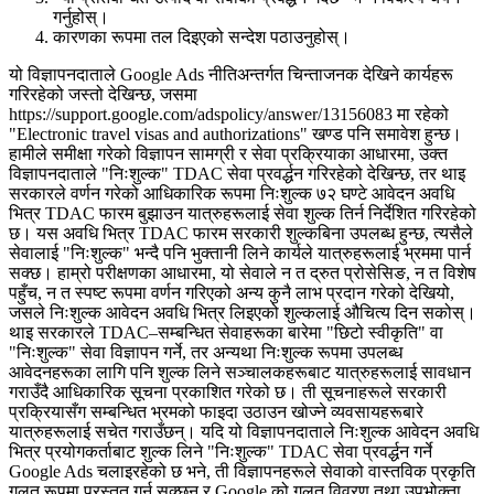
गर्नुहोस्।
कारणका रूपमा तल दिइएको सन्देश पठाउनुहोस्।
यो विज्ञापनदाताले Google Ads नीतिअन्तर्गत चिन्ताजनक देखिने कार्यहरू
गरिरहेको जस्तो देखिन्छ, जसमा
https://support.google.com/adspolicy/answer/13156083 मा रहेको
"Electronic travel visas and authorizations" खण्ड पनि समावेश हुन्छ।
हामीले समीक्षा गरेको विज्ञापन सामग्री र सेवा प्रक्रियाका आधारमा, उक्त
विज्ञापनदाताले "निःशुल्क" TDAC सेवा प्रवर्द्धन गरिरहेको देखिन्छ, तर थाइ
सरकारले वर्णन गरेको आधिकारिक रूपमा निःशुल्क ७२ घण्टे आवेदन अवधि
भित्र TDAC फारम बुझाउन यात्रुहरूलाई सेवा शुल्क तिर्न निर्देशित गरिरहेको
छ। यस अवधि भित्र TDAC फारम सरकारी शुल्कबिना उपलब्ध हुन्छ, त्यसैले
सेवालाई "निःशुल्क" भन्दै पनि भुक्तानी लिने कार्यले यात्रुहरूलाई भ्रममा पार्न
सक्छ। हाम्रो परीक्षणका आधारमा, यो सेवाले न त द्रुत प्रोसेसिङ, न त विशेष
पहुँच, न त स्पष्ट रूपमा वर्णन गरिएको अन्य कुनै लाभ प्रदान गरेको देखियो,
जसले निःशुल्क आवेदन अवधि भित्र लिइएको शुल्कलाई औचित्य दिन सकोस्।
थाइ सरकारले TDAC–सम्बन्धित सेवाहरूका बारेमा "छिटो स्वीकृति" वा
"निःशुल्क" सेवा विज्ञापन गर्ने, तर अन्यथा निःशुल्क रूपमा उपलब्ध
आवेदनहरूका लागि पनि शुल्क लिने सञ्चालकहरूबाट यात्रुहरूलाई सावधान
गराउँदै आधिकारिक सूचना प्रकाशित गरेको छ। ती सूचनाहरूले सरकारी
प्रक्रियासँग सम्बन्धित भ्रमको फाइदा उठाउन खोज्ने व्यवसायहरूबारे
यात्रुहरूलाई सचेत गराउँछन्। यदि यो विज्ञापनदाताले निःशुल्क आवेदन अवधि
भित्र प्रयोगकर्ताबाट शुल्क लिने "निःशुल्क" TDAC सेवा प्रवर्द्धन गर्ने
Google Ads चलाइरहेको छ भने, ती विज्ञापनहरूले सेवाको वास्तविक प्रकृति
गलत रूपमा प्रस्तुत गर्न सक्छन् र Google को गलत विवरण तथा उपभोक्ता