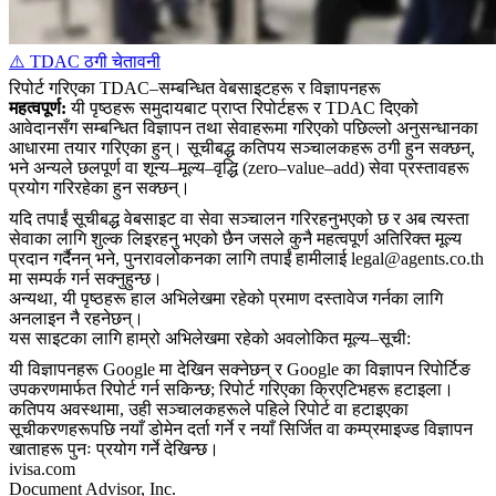
⚠️ TDAC ठगी चेतावनी
रिपोर्ट गरिएका TDAC–सम्बन्धित वेबसाइटहरू र विज्ञापनहरू
महत्वपूर्ण:
यी पृष्ठहरू समुदायबाट प्राप्त रिपोर्टहरू र TDAC दिएको
आवेदानसँग सम्बन्धित विज्ञापन तथा सेवाहरूमा गरिएको पछिल्लो अनुसन्धानका
आधारमा तयार गरिएका हुन्।
सूचीबद्ध कतिपय सञ्चालकहरू ठगी हुन सक्छन्,
भने अन्यले छलपूर्ण वा शून्य–मूल्य–वृद्धि (zero–value–add) सेवा प्रस्तावहरू
प्रयोग गरिरहेका हुन सक्छन्।
यदि तपाईं सूचीबद्ध वेबसाइट वा सेवा सञ्चालन गरिरहनुभएको छ र अब त्यस्ता
सेवाका लागि शुल्क लिइरहनु भएको छैन जसले कुनै महत्वपूर्ण अतिरिक्त मूल्य
प्रदान गर्दैनन् भने, पुनरावलोकनका लागि तपाईं हामीलाई legal@agents.co.th
मा सम्पर्क गर्न सक्नुहुन्छ।
अन्यथा, यी पृष्ठहरू हाल अभिलेखमा रहेको प्रमाण दस्तावेज गर्नका लागि
अनलाइन नै रहनेछन्।
यस साइटका लागि हाम्रो अभिलेखमा रहेको अवलोकित मूल्य–सूची:
यी विज्ञापनहरू Google मा देखिन सक्नेछन् र Google का विज्ञापन रिपोर्टिङ
उपकरणमार्फत रिपोर्ट गर्न सकिन्छ; रिपोर्ट गरिएका क्रिएटिभहरू हटाइला।
कतिपय अवस्थामा, उही सञ्चालकहरूले पहिले रिपोर्ट वा हटाइएका
सूचीकरणहरूपछि नयाँ डोमेन दर्ता गर्ने र नयाँ सिर्जित वा कम्प्रमाइज्ड विज्ञापन
खाताहरू पुनः प्रयोग गर्ने देखिन्छ।
ivisa.com
Document Advisor, Inc.