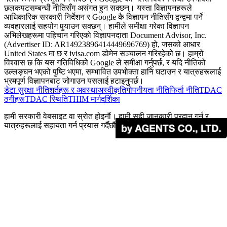
छलकपटसम्बन्धी नीतिसँग असंगत हुन सक्छन्। यस्ता विज्ञापनहरूले
आधिकारिक सरकारी निर्देशन र Google कै विज्ञापन नीतिसँग द्वन्द्वमा पर्ने
व्यवहारलाई सहयोग पुर्‍याउन सक्छन्। हामीले समीक्षा गरेका विज्ञापन
अभिलेखहरूमा पहिचान गरिएको विज्ञापनदाता Document Advisor, Inc.
(Advertiser ID: AR14923896414449696769) हो, जसको आधार
United States मा छ र ivisa.com डोमेन सञ्चालन गरिरहेको छ। हाम्रो
विश्वास छ कि यस गतिविधिको Google ले समीक्षा गर्नुपर्छ, र यदि नीतिको
उल्लङ्घन भएको पुष्टि भएमा, सम्भावित उपभोक्ता हानि घटाउन र यात्रुहरूलाई
भ्रमपूर्ण विज्ञापनबाट जोगाउन यसलाई हटाइनुपर्छ।
डेटा सुरक्षा नीति
शर्तहरू र अवस्था
अस्वीकृति
गोपनीयता नीति
फिर्ता नीति
TDAC
ठगीहरू
TDAC स्थिति
THIM मार्गदर्शिका
हामी सरकारी वेबसाइट वा स्रोत होइनौं। हामी सही जानकारी प्रदान गर्न र
यात्रुहरूलाई सहायता गर्न प्रयास गर्दैछौं।