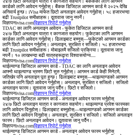
२४/७ छिटो अनलाइन यात्रा र कागजात सहयोग। बैंककका लागि आगमन
कार्डको लागि आवेदन गर्नुहोस्। बैंकक डिजिटल आगमन कार्ड मे २०२५ देखि
अनिवार्य हुन्छ। iVisa मार्फत छिटो अनलाइन आवेदन गर्नुहोस्। ५८ हजारभन्दा
बढी Trustpilot समीक्षाहरू। दूतावास जानु नपर्ने।
विज्ञापन
ivisa.com
विज्ञापन रिपोर्ट गर्नुहोस्
TDAC का लागि अनलाइन आवेदन - फुकेत डिजिटल आगमन कार्ड
२४/७ छिटो अनलाइन यात्रा र कागजात सहयोग। फुकेटका लागि आगमन
कार्डका लागि आवेदन गर्नुहोस्। ढिलाइबाट बच्नुस्—फुकेटको आगमन कार्डका
लागि छिटो आवेदन गर्नुहोस्। अनलाइन, सुरक्षित र सजिलो। ५८ हजारभन्दा
बढी Trustpilot समीक्षाहरू। मोबाइलमै सजिलो प्रक्रिया। दूतावास जानु
नपर्ने। १० लाखभन्दा बढी यात्रुहरूद्वारा विश्वासयोग्य....
विज्ञापन
ivisa.com
विज्ञापन रिपोर्ट गर्नुहोस्
थाईल्याण्ड डिजिटल आगमन कार्ड - TDAC का लागि अनलाइन आवेदन
आफ्नो थाइल्याण्ड भ्रमण छिटो सुरु गर्नुहोस्। आगमन कार्ड केही मिनेटमै,
जतिखेर पनि अनलाइन पूरा हुन्छ। ढिलाइबाट बच्नुस्—थाइल्याण्डको आगमन
कार्डका लागि छिटो आवेदन गर्नुहोस्। अनलाइन, सुरक्षित र सजिलो। सजिलो
अनलाइन फारम। दूतावास जानु पर्दैन। छिटो र सजिलो।
विज्ञापन
ivisa.com
विज्ञापन रिपोर्ट गर्नुहोस्
थाईल्याण्ड डिजिटल आगमन कार्ड - अनलाइन आवेदन फारम भर्नुहोस्
२४/७ छिटो अनलाइन यात्रा र कागजात सहयोग। थाइल्याण्ड प्रवेश फारमका
लागि आवेदन दिनुहोस्। ढिलाइबाट बच्नुहोस्—थाइल्याण्डको आगमन कार्डका
लागि छिटो आवेदन दिनुहोस्। अनलाइन, सुरक्षित र सजिलो। सजिलो अनलाइन
फारम। छिटो अनलाइन आवेदन। दूतावास जानु पर्दैन।
विज्ञापन
ivisa.com
विज्ञापन रिपोर्ट गर्नुहोस्
थाईल्याण्ड डिजिटल आगमन कार्ड - अनलाइन आवेदन फारम भर्नुहोस्