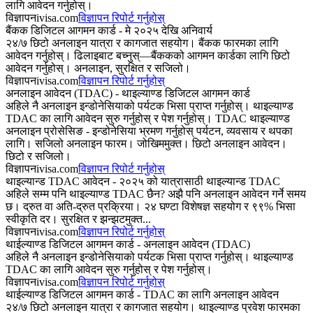
लागि आवेदन गर्नुहोस्।
विज्ञापन
ivisa.com
विज्ञापन रिपोर्ट गर्नुहोस्
बैंकक डिजिटल आगमन कार्ड - मे २०२५ देखि अनिवार्य
२४/७ छिटो अनलाइन यात्रा र कागजात सहयोग। बैंकक फारमका लागि
आवेदन गर्नुहोस्। ढिलाइबाट बच्नुस्—बैंककको आगमन कार्डका लागि छिटो
आवेदन गर्नुहोस्। अनलाइन, सुरक्षित र सजिलो।
विज्ञापन
ivisa.com
विज्ञापन रिपोर्ट गर्नुहोस्
अनलाइन आवेदन (TDAC) - थाइल्याण्ड डिजिटल आगमन कार्ड
अहिले नै अनलाइन इन्डोनेसियाको पर्यटक भिसा प्राप्त गर्नुहोस्। थाइल्याण्ड
TDAC का लागि आवेदन सुरु गर्नुहोस् र पेश गर्नुहोस्। TDAC थाइल्याण्ड
अनलाइन प्रोसेसिङ - इन्डोनेसिया भ्रमण गर्नुहोस् पर्यटन, व्यवसाय र थपका
लागि। सजिलो अनलाइन फारम। जोखिममुक्त। छिटो अनलाइन आवेदन।
छिटो र सजिलो।
विज्ञापन
ivisa.com
विज्ञापन रिपोर्ट गर्नुहोस्
थाइल्यान्ड TDAC आवेदन - २०२५ को यात्रासाठी थाइल्यान्ड TDAC
अहिले सम्म पनि थाइल्याण्ड TDAC छैन? अझै पनि अनलाइन आवेदन गर्ने समय
छ। द्रुत वा अति-द्रुत प्रक्रिया। २४ घण्टा विशेषज्ञ सहयोग र ९९% भिसा
स्वीकृति दर। सुरक्षित र झन्झटमुक्त...
विज्ञापन
ivisa.com
विज्ञापन रिपोर्ट गर्नुहोस्
थाईल्याण्ड डिजिटल आगमन कार्ड - अनलाइन आवेदन (TDAC)
अहिले नै अनलाइन इन्डोनेसियाको पर्यटक भिसा प्राप्त गर्नुहोस्। थाइल्याण्ड
TDAC का लागि आवेदन सुरु गर्नुहोस् र पेश गर्नुहोस्।
विज्ञापन
ivisa.com
विज्ञापन रिपोर्ट गर्नुहोस्
थाईल्याण्ड डिजिटल आगमन कार्ड - TDAC का लागि अनलाइन आवेदन
२४/७ छिटो अनलाइन यात्रा र कागजात सहयोग। थाइल्याण्ड प्रवेश फारमका