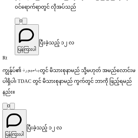
ဝင်ရောက်ရာတွင် လိုအပ်သည်
0
ပြီးခဲ့သည့် ၁၂ လ
ပြန်ကြားပါ
Rt
ကျွန်ုပ်၏ پاسپورتတွင် မိသားစုနာမည် သို့မဟုတ် အမည်လောင်းမ
ပါရှိပါ၊ TDAC တွင် မိသားစုနာမည် ကွက်တွင် ဘာကို ဖြည့်ရမည်
နည်း။
0
ပြီးခဲ့သည့် ၁၂ လ
ပြန်ကြားပါ