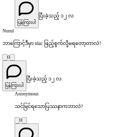
ပြီးခဲ့သည့် ၁၂ လ
ပြန်ကြားပါ
Nurul
ဘာကြောင့်ဒီမှာ tdac ဖြည့်စွက်လို့မရတော့တာလဲ?
0
ပြီးခဲ့သည့် ၁၂ လ
ပြန်ကြားပါ
Anonymous
သင်မြင်ရသောပြဿနာကဘာလဲ?
0