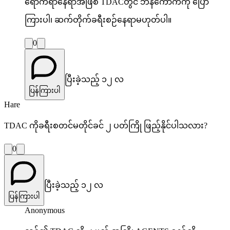
ရောက်ရာနေရာအဖြစ် TDACတွင် ဘန်ကောက်ကို ပြော
ကြားပါ၊ ဆက်တိုက်ခရီးစဉ်နေရာမဟုတ်ပါ။
0
ပြီးခဲ့သည့် ၁၂ လ
ပြန်ကြားပါ
Hare
TDAC ကိုခရီးစတင်မတိုင်ခင် ၂ ပတ်ကြို ဖြည့်နိုင်ပါသလား?
0
ပြီးခဲ့သည့် ၁၂ လ
ပြန်ကြားပါ
Anonymous