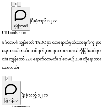
0
ပြီးခဲ့သည့် ၁၂ လ
ပြန်ကြားပါ
Ulf Lundstroem
မင်္ဂလာပါ၊ ကျွန်တော် TADC မှာ လာရောက်မှတ်သားရက်ကို မှား
ရေးထားပါတယ်။ တစ်ရက်မှားရေးထားတာဘယ်လိုပြင်ဆင်ရမ
လဲ။ ကျွန်တော် 22/8 ရောက်လာမယ်၊ ဒါပေမယ့် 21/8 လို့ရေးသား
ထားတယ်။
0
ပြီးခဲ့သည့် ၁၂ လ
ပြန်ကြားပါ
Anonymous