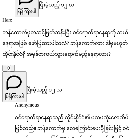
ပြီးခဲ့သည့် ၁၂ လ
ပြန်ကြားပါ
Hare
ဘန်ကောက်မှတဆင့်ဖြတ်သန်းပြီး ဝင်ရောက်ရာနေရာကို ဘယ်
နေရာအဖြစ် ဖော်ပြထားပါသလဲ? ဘန်ကောက်လား ဒါမှမဟုတ်
ထိုင်းနိုင်ငံရှိ အမှန်တကယ်သွားရောက်မည့်နေရာလား?
0
ပြီးခဲ့သည့် ၁၂ လ
ပြန်ကြားပါ
Anonymous
ဝင်ရောက်ရာနေရာသည် ထိုင်းနိုင်ငံ၏ ပထမဆုံးလေဆိပ်
ဖြစ်သည်။ ဘန်ကောက်မှ လေကြောင်းပေးပို့ခြင်းဖြင့် ဝင်