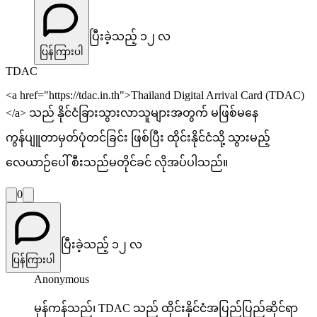
ပြီးခဲ့သည့် ၁၂ လ
ပြန်ကြားပါ
TDAC
<a href="https://tdac.in.th">Thailand Digital Arrival Card (TDAC)
</a> သည် နိုင်ငံခြားသွားလာသူများအတွက် မဖြစ်မနေ
ကွန်ပျူတာမှတ်ပုံတင်ခြင်း ဖြစ်ပြီး ထိုင်းနိုင်ငံသို့ သွားမည့်
လေယာဉ်ပေါ် စီးသည်မတိုင်ခင် လိုအပ်ပါသည်။
0
ပြီးခဲ့သည့် ၁၂ လ
ပြန်ကြားပါ
Anonymous
မှန်ကန်သည်၊ TDAC သည် ထိုင်းနိုင်ငံအပြည်ပြည်ဆိုင်ရာ