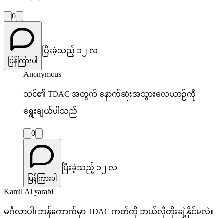
0
ပြီးခဲ့သည့် ၁၂ လ
ပြန်ကြားပါ
Anonymous
သင်၏ TDAC အတွက် နောက်ဆုံးအသွားလေယာဉ်ကို
ရွေးချယ်ပါသည်
0
ပြီးခဲ့သည့် ၁၂ လ
ပြန်ကြားပါ
Kamil Al yarabi
မင်္ဂလာပါ၊ ဘန်ကောက်မှာ TDAC ကတ်ကို ဘယ်လိုတိုးချဲ့နိုင်မလဲ။