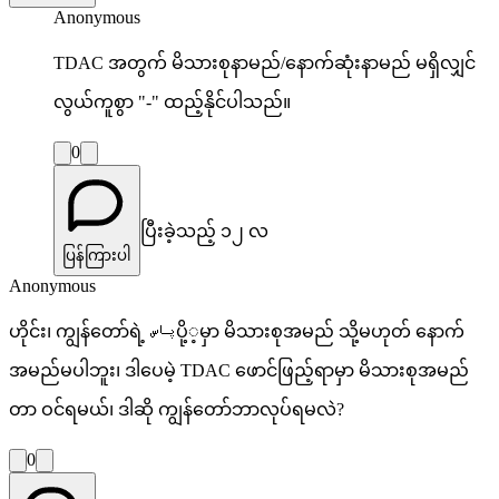
Anonymous
TDAC အတွက် မိသားစုနာမည်/နောက်ဆုံးနာမည် မရှိလျှင်
လွယ်ကူစွာ "-" ထည့်နိုင်ပါသည်။
0
ပြီးခဲ့သည့် ၁၂ လ
ပြန်ကြားပါ
Anonymous
ဟိုင်း၊ ကျွန်တော်ရဲ့ پاسပို့့မှာ မိသားစုအမည် သို့မဟုတ် နောက်
အမည်မပါဘူး၊ ဒါပေမဲ့ TDAC ဖောင်ဖြည့်ရာမှာ မိသားစုအမည်
တာ ဝင်ရမယ်၊ ဒါဆို ကျွန်တော်ဘာလုပ်ရမလဲ?
0