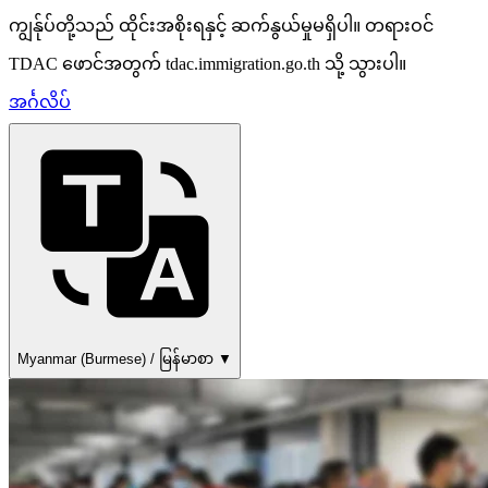
ကျွန်ုပ်တို့သည် ထိုင်းအစိုးရနှင့် ဆက်နွယ်မှုမရှိပါ။ တရားဝင်
TDAC ဖောင်အတွက် tdac.immigration.go.th သို့ သွားပါ။
အင်္ဂလိပ်
Myanmar (Burmese) / မြန်မာစာ ▼