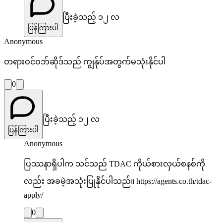
ပြီးခဲ့သည့် ၁၂ လ
ပြန်ကြားပါ
Anonymous
တရားဝင်ဝဘ်ဆိုဒ်သည် ကျွန်ုပ်အတွက်မသုံးနိုင်ပါ
0
ပြီးခဲ့သည့် ၁၂ လ
ပြန်ကြားပါ
Anonymous
ပြဿနာရှိပါက သင်သည် TDAC ကိုယ်စားလှယ်စနစ်ကို
လည်း အခမဲ့အသုံးပြုနိုင်ပါသည်။ https://agents.co.th/tdac-
apply/
0