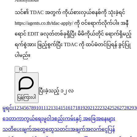
သင်၏ TDAC အတွက် ကိုယ်စားလှယ်စနစ်ကို သုံးခဲ့ရင်
https://agents.co.th/tdac-apply/ ကို ဝင်ရောက်လိုက်ပါ။ အနီ
ရောင် EDIT ခလုတ်တစ်ခုရှိပြီး မိမိကိုယ်တိုင် ရောက်ရှိမည့်
ရက်စွဲအား ဖြည့်စွက်ပြီး TDAC ကို ထပ်မံတင်ပြရန် ခွင့်ပြု
ပါမည်။
0
ပြီးခဲ့သည့် ၁၂ လ
ပြန်ကြားပါ
မူရင်း
1
2
3
4
5
6
7
8
9
10
11
12
13
14
15
16
17
18
19
20
21
22
23
24
25
26
27
28
29
3
ဒေတာကာကွယ်ရေးမူဝါဒ
စည်းကမ်းနှင့် အခြေအနေများ
သတိပေးချက်
အထွေထွေသတင်းအချက်အလက်
ငွေပြန်