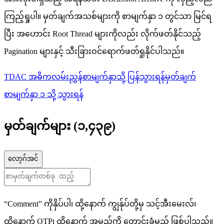
ကြည့်ရှုပါ။ မှတ်ချက်အသစ်များကို စာမျက်နှာ ၁ တွင်သာ မြင်ရ
ပြီး အဟောင်း Root Thread များကိုလည်း လိုက်ဖတ်နိုင်သည့်
Pagination များနှင့် သီးခြားဝင်ရောက်ဖတ်ရှုနိုင်ပါသည်။
TDAC အဓိကလမ်းညွှန်စာမျက်နှာသို့ ပြန်သွားရန်
မှတ်ချက်
စာမျက်နှာ ၁ သို့ သွားရန်
မှတ်ချက်များ
(
၁,၄၃၉
)
လော့ဂ်အင်
“Comment” ကိုနှိပ်ပါ၊ ထို့နောက် ကျွန်ုပ်တို့မှ သင့်အီးမေးလ်၊
ထို့နောက် OTP၊ ထို့နောက် အမည်ကို တောင်းခံမည် ဖြစ်ပါသည်။