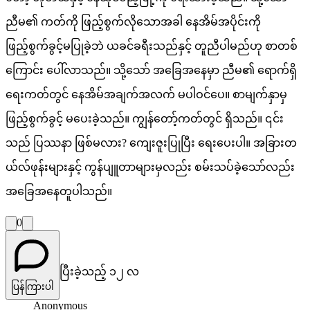
ညီမ၏ ကတ်ကို ဖြည့်စွက်လိုသောအခါ နေအိမ်အပိုင်းကို
ဖြည့်စွက်ခွင့်မပြုခဲ့ဘဲ ယခင်ခရီးသည်နှင့် တူညီပါမည်ဟု စာတစ်
ကြောင်း ပေါ်လာသည်။ သို့သော် အခြေအနေမှာ ညီမ၏ ရောက်ရှိ
ရေးကတ်တွင် နေအိမ်အချက်အလက် မပါဝင်ပေ။ စာမျက်နှာမှ
ဖြည့်စွက်ခွင့် မပေးခဲ့သည်။ ကျွန်တော့်ကတ်တွင် ရှိသည်။ ၎င်း
သည် ပြဿနာ ဖြစ်မလား? ကျေးဇူးပြုပြီး ရေးပေးပါ။ အခြားတ
ယ်လ်ဖုန်းများနှင့် ကွန်ပျူတာများမှလည်း စမ်းသပ်ခဲ့သော်လည်း
အခြေအနေတူပါသည်။
0
ပြီးခဲ့သည့် ၁၂ လ
ပြန်ကြားပါ
Anonymous