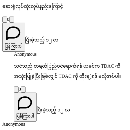
ဆေးရုံလုပ်ထုံးလုပ်နည်းကြောင့်
0
ပြီးခဲ့သည့် ၁၂ လ
ပြန်ကြားပါ
Anonymous
သင်သည် တရုတ်ပြည်ဝင်ရောက်ရန် ယခင်က TDAC ကို
အသုံးပြုခဲ့ပြီးဖြစ်လျှင် TDAC ကို တိုးချဲ့ရန် မလိုအပ်ပါ။
0
ပြီးခဲ့သည့် ၁၂ လ
ပြန်ကြားပါ
Anonymous