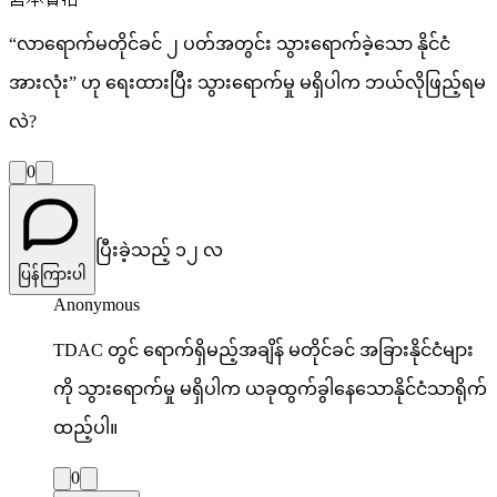
“လာရောက်မတိုင်ခင် ၂ ပတ်အတွင်း သွားရောက်ခဲ့သော နိုင်ငံ
အားလုံး” ဟု ရေးထားပြီး သွားရောက်မှု မရှိပါက ဘယ်လိုဖြည့်ရမ
လဲ?
0
ပြီးခဲ့သည့် ၁၂ လ
ပြန်ကြားပါ
Anonymous
TDAC တွင် ရောက်ရှိမည့်အချိန် မတိုင်ခင် အခြားနိုင်ငံများ
ကို သွားရောက်မှု မရှိပါက ယခုထွက်ခွါနေသောနိုင်ငံသာရိုက်
ထည့်ပါ။
0