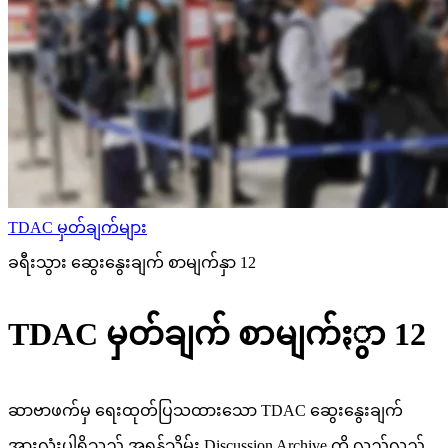
TDAC မှတ်ချက်များ
ခရီးသွား ဆွေးနွေးချက် စာမျက်နှာ 12
TDAC မှတ်ချက် စာမျက်ႏွာ 12
ဆာဗာဖက်မှ ရေးထုတ်ပြသထားသော TDAC ဆွေးနွေးချက်
အားလုံးပါရှိသည့် အရန်သိမ်း Discussion Archive ကို လှည့်လည်