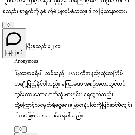
သွားသောကြောင့် (အနားယူမှုရှိသောကြောင့် လေယာဉ်နှစ်ထပ်စီး
ရသည်) စာရွက်ကို နှစ်ကြိမ်ပြုလုပ်ခဲ့သည်။ ဒါက ပြဿနာလား?
0
ပြီးခဲ့သည့် ၁၂ လ
ပြန်ကြားပါ
Anonymous
ပြဿနာမရှိပါ၊ သင်သည် TDAC ကိုအနည်းဆုံးအကြိမ်
တချို့ဖြည့်နိုင်ပါသည်။ မကြာခဏ အစဉ်အလာတွင်တင်
သွင်းထားသောနောက်ဆုံးဗားရှင်းပဲရေတွက်သည်၊
ထို့ကြောင့်သင်မှတ်ရုံငွေရေးမြောင်းနံပါတ်ကိုပြင်ဆင်မိလျှင်၊
ဒါကမဖြစ်မနေကောင်းမွန်ပါသည်။
0