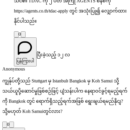
သင်၏ TDAC ကို ၂ ပတ် အကြို AGENTS စနစ်ကို
https://agents.co.th/tdac-apply တွင် အသုံးပြု၍ လျှောက်ထား
နိုင်ပါသည်။
0
ပြီးခဲ့သည့် ၁၂ လ
ပြန်ကြားပါ
Anonymous
ကျွန်ုပ်တို့သည် Stuttgart မှ Istanbul၊ Bangkok မှ Koh Samui သို့
သယ်ယူပို့ဆောင်မှုဖြစ်စဉ်ဖြင့် ပျံသန်းပါက နေရာဝင်ခွင့်ရမည့်ရက်
ကို Bangkok တွင် ရောက်ရှိသည့်ရက်အဖြစ် ရွေးချယ်ရမည်နိုငျ?
သို့မဟုတ် Koh Samuiတွင်လား?
0