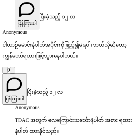
ပြီးခဲ့သည့် ၁၂ လ
ပြန်ကြားပါ
Anonymous
ငါယာဉ်မောင်းနံပါတ်အပိုင်းကိုဖြည့်၍မရပါ၊ ဘယ်လိုဆိုတော့
ကျွန်တော်ရထားဖြင့်သွားနေပါတယ်။
0
ပြီးခဲ့သည့် ၁၂ လ
ပြန်ကြားပါ
Anonymous
TDAC အတွက် လေကြောင်းသင်္ဘောနံပါတ် အစား ရထား
နံပါတ် ထားနိုင်သည်။