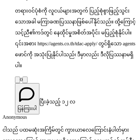
တရားဝင်ပုံစံကို လူငယ်များအတွက် ပြည့်စုံစွာဖြည့်သွင်း
သောအခါ မကြာခဏပြဿနာဖြစ်ပေါ်နိုင်သည်။ ထို့ကြောင့်
သင့်ညီ၏ကဒ်တွင် နေထိုင်မှုအစိတ်အပိုင်း မပြည့်စုံနိုင်ပါ။
၎င်းအစား https://agents.co.th/tdac-apply/ တွင်ရှိသော agents
ဖောင်ကို အသုံးပြုနိုင်ပါသည်၊ ဒီမှာလည်း ဒီလိုပြဿနာမရှိ
ပါ။
0
ပြီးခဲ့သည့် ၁၂ လ
ပြန်ကြားပါ
Anonymous
ငါသည် ပထမဆုံးအကြိမ်တွင် ကွားယာလေကြောင်းနံပါတ်မှား