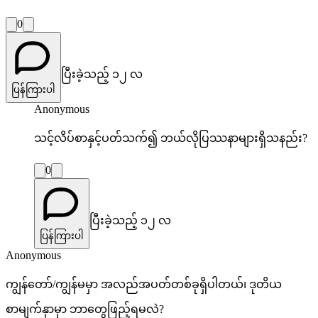
0
ပြီးခဲ့သည့် ၁၂ လ
ပြန်ကြားပါ
Anonymous
သင့်လိပ်စာနှင့်ပတ်သက်၍ ဘယ်လိုပြဿနာများရှိသနည်း?
0
ပြီးခဲ့သည့် ၁၂ လ
ပြန်ကြားပါ
Anonymous
ကျွန်တော်/ကျွန်မမှာ အလည်အပတ်တစ်ခုရှိပါတယ်၊ ဒုတိယ
စာမျက်နှာမှာ ဘာတွေဖြည့်ရမလဲ?