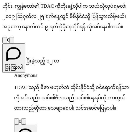
ဟိုင်း၊ ကျွန်တော်၏ TDAC ကိုတိုးချဲ့လိုပါက ဘယ်လိုလုပ်ရမလဲ၊
၂၀၁၉ ဩဂုတ်လ ၂၅ ရက်နေ့တွင် မိမိနိုင်ငံသို့ ပြန်သွားလိမ့်မယ်၊
အခုတော့ နောက်ထပ် ၉ ရက် ပိုမိုနေထိုင်ရန် လိုအပ်နေပါတယ်။
0
ပြီးခဲ့သည့် ၁၂ လ
ပြန်ကြားပါ
Anonymous
TDAC သည် ဗီဇာ မဟုတ်ဘဲ ထိုင်းနိုင်ငံသို့ ဝင်ရောက်ရန်သာ
လိုအပ်သည်။ သင်၏ဗီဇာသည် သင်၏နေရပ်ကို ကာကွယ်
ထားသည်ဆိုတာ သေချာစေပါ၊ သင်အဆင်ပြေမှာပါ။
0