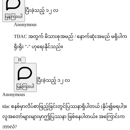
ပြီးခဲ့သည့် ၁၂ လ
ပြန်ကြားပါ
Anonymous
TDAC အတွက် မိသားစုအမည် / နောက်ဆုံးအမည် မရှိပါက
ရိုးရိုး "-" ဟုရေးနိုင်သည်။
0
ပြီးခဲ့သည့် ၁၂ လ
ပြန်ကြားပါ
Anonymous
tdac စနစ်မှာလိပ်စာဖြည့်ခြင်းတွင်ပြဿနာရှိပါတယ် (နှိပ်၍မရပါ)။
လူအတော်များများမှာဤပြဿနာ ဖြစ်နေပါတယ်။ အကြောင်းက
ဘာလဲ?