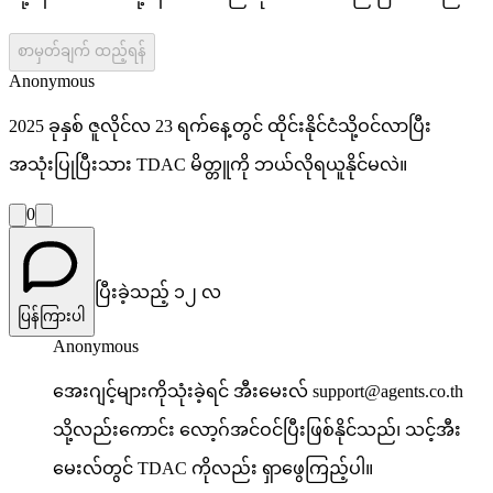
စာမှတ်ချက် ထည့်ရန်
Anonymous
2025 ခုနှစ် ဇူလိုင်လ 23 ရက်နေ့တွင် ထိုင်းနိုင်ငံသို့ဝင်လာပြီး
အသုံးပြုပြီးသား TDAC မိတ္တူကို ဘယ်လိုရယူနိုင်မလဲ။
0
ပြီးခဲ့သည့် ၁၂ လ
ပြန်ကြားပါ
Anonymous
အေးဂျင့်များကိုသုံးခဲ့ရင် အီးမေးလ် support@agents.co.th
သို့လည်းကောင်း လော့ဂ်အင်ဝင်ပြီးဖြစ်နိုင်သည်၊ သင့်အီး
မေးလ်တွင် TDAC ကိုလည်း ရှာဖွေကြည့်ပါ။