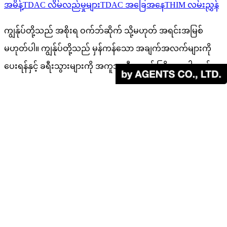
အမိန့်
TDAC လိမ်လည်မှုများ
TDAC အခြေအနေ
THIM လမ်းညွှန်
ကျွန်ုပ်တို့သည် အစိုးရ ဝက်ဘ်ဆိုက် သို့မဟုတ် အရင်းအမြစ်
မဟုတ်ပါ။ ကျွန်ုပ်တို့သည် မှန်ကန်သော အချက်အလက်များကို
ပေးရန်နှင့် ခရီးသွားများကို အကူအညီပေးရန် ကြိုးစားပါသည်။