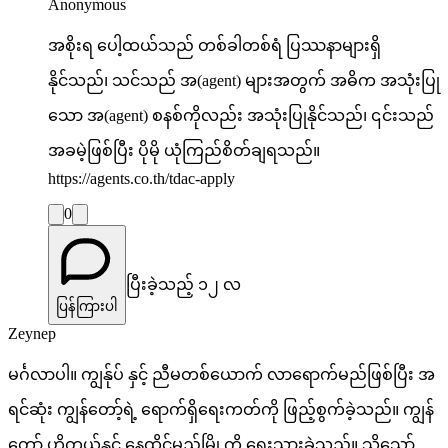
Anonymous
အစိုးရ ပေါ့ထယ်သည် တစ်ခါတစ်ရံ ပြဿနာများရှိ
နိုင်သည်၊ သင်သည် အ(agent) များအတွက် အဓိက အသုံးပြု
သော အ(agent) စနစ်ကိုလည်း အသုံးပြုနိုင်သည်၊ ၎င်းသည်
အခမဲ့ဖြစ်ပြီး ပိုမို ယုံကြည်စိတ်ချရသည်။
https://agents.co.th/tdac-apply
0
ပြီးခဲ့သည့် ၁၂ လ
ပြန်ကြားပါ
Zeynep
မင်္ဂလာပါ။ ကျွန်ုပ် နှင့် ညီမတစ်ယောက် လာရောက်မည်ဖြစ်ပြီး အ
ရင်ဆုံး ကျွန်တော့်ရဲ့ ရောက်ရှိရေးကတ်ကို ဖြည့်စွက်ခဲ့သည်။ ကျွန်
တော့် ဟိုတယ်နှင့် နေထိုင်မည့်မြို့ကို ရေးသားခဲ့သည်။ သို့သော်