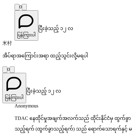
0
ပြီးခဲ့သည့် ၁၂ လ
ပြန်ကြားပါ
米村
အိပ်ရာအကြောင်းအရာ ထည့်သွင်းလို့မရပါ
0
ပြီးခဲ့သည့် ၁၂ လ
ပြန်ကြားပါ
Anonymous
TDAC နေထိုင်မှုအချက်အလက်သည် ထိုင်းနိုင်ငံမှ ထွက်ခွာ
သည့်ရက် (ထွက်ခွာသည့်ရက်) သည် ရောက်သောရက်နှင့် မ