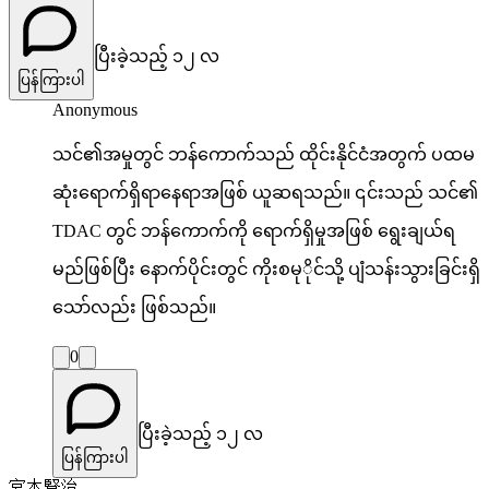
ပြီးခဲ့သည့် ၁၂ လ
ပြန်ကြားပါ
Anonymous
သင်၏အမှုတွင် ဘန်ကောက်သည် ထိုင်းနိုင်ငံအတွက် ပထမ
ဆုံးရောက်ရှိရာနေရာအဖြစ် ယူဆရသည်။ ၎င်းသည် သင်၏
TDAC တွင် ဘန်ကောက်ကို ရောက်ရှိမှုအဖြစ် ရွေးချယ်ရ
မည်ဖြစ်ပြီး နောက်ပိုင်းတွင် ကိုးစမုိုင်သို့ ပျံသန်းသွားခြင်းရှိ
သော်လည်း ဖြစ်သည်။
0
ပြီးခဲ့သည့် ၁၂ လ
ပြန်ကြားပါ
宮本賢治