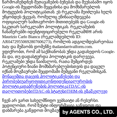
წარმოაჩენდნენ შეთავაზების ბუნებას და შეუსაბამო იყოს
Google-ის შეცდომაში შეყვანისა და მომხმარებლის
მოტყუების პოლიტიკასთან. ეს რეკლამა შეიძლება ხელს
უწყობდეს ქცევას, რომელიც ეწინააღმდეგება
ოფიციალურ სამთავრობო მითითებებს და Google-ის
საკუთარ სარეკლამო პოლიტიკას. რეკლამების
ჩანაწერებში იდენტიფიცირებული რეკლამदाता არის
Maurizio Carlo Biancu (რეკლამდებლის ID:
AR04729550692807606273), რომლის ადგილმდებარეობაა
Italy და მუშაობს დომენზე thailandarrivalform.com.
ვფიქრობთ, რომ ამ საქმიანობას უნდა გადახედოს Google-
მა და, თუ დადასტურდა პოლიტიკის დარღვევა,
რეკლამები უნდა წაიშალოს, რათა შემცირდეს
პოტენციური ზიანი მომხმარებლებისთვის და დაცულ
იქნან მოგზაურები შეცდომაში შემყვანი რეკლამისგან.
მონაცემთა დაცვის პოლიტიკა
წესები და
პირობები
უარყოფითი
კონფიდენციალურობის
პოლიტიკა
დაბრუნების პოლიტიკა
TDAC-ის
თაღლითობები
TDAC-ის სტატუსი
THIM-ის გზამკვლევი
ჩვენ არ ვართ სახელმწიფო ვებსაიტი ან რესურსი.
ვცდილობთ, რომ ზუსტი ინფორმაცია გაწვდოთ და
დახმარება გაწვდოთ მოგზაურებს.