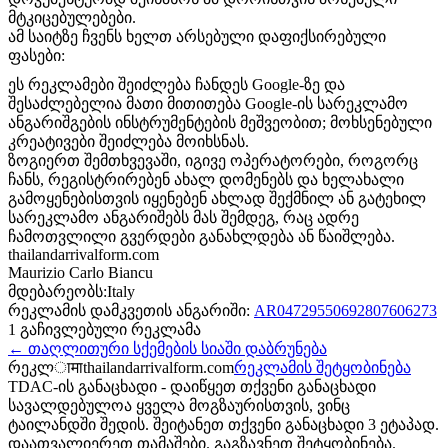
მტკიცებულებები.
ამ საიტზე ჩვენს ხელთ არსებული დაფიქსირებული
ფასები:
ეს რეკლამები შეიძლება ჩანდეს Google-ზე და
შესაძლებელია მათი მითითება Google-ის სარეკლამო
ანგარიშგების ინსტრუმენტების მეშვეობით; მოხსენებული
კრეატივები შეიძლება მოიხსნას.
ზოგიერთ შემთხვევაში, იგივე ოპერატორები, როგორც
ჩანს, რეგისტრირებენ ახალ დომენებს და ხელახალი
გამოყენებისთვის იყენებენ ახლად შექმნილ ან გატეხილ
სარეკლამო ანგარიშებს მას შემდეგ, რაც ადრე
ჩამოთვლილი გვერდები განახლდება ან წაიშლება.
thailandarrivalform.com
Maurizio Carlo Biancu
მდებარეობს:
Italy
რეკლამის დამკვეთის ანგარიში
:
AR04729550692807606273
1
გაჩივლებული რეკლამა
←
თაღლითური სქემების სიაში დაბრუნება
რეკლामा
thailandarrivalform.com
რეკლამის შეტყობინება
TDAC-ის განაცხადი - დაიწყეთ თქვენი განაცხადი
სავალდებულოა ყველა მოგზაურისთვის, ვინც
ტაილანდში შედის. შეიტანეთ თქვენი განაცხადი 3 ეტაპად.
დაათვალიერეთ თამაშები. გაგზავნეთ შეტყობინება.