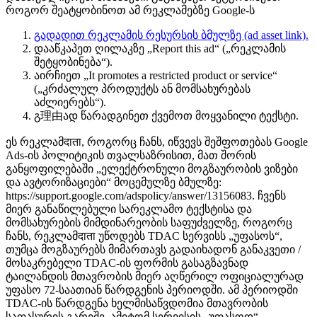
როგორ შეატყობინოთ ამ რეკლამებზე Google‑ს
გადადით რეკლამის რესურსის ბმულზე (ad asset link).
დააწკაპეთ ღილაკზე „Report this ad“ („რეკლამის
შეტყობინება“).
აირჩიეთ „It promotes a restricted product or service“
(„კრძალულ პროდუქტს ან მომსახურებას
აძლიერებს“).
გ理由ად წარადგინეთ ქვემოთ მოყვანილი ტექსტი.
ეს რეკლამदाता, როგორც ჩანს, იწვევს შეშფოთებას Google
Ads-ის პოლიტიკის თვალსაზრისით, მათ შორის
განყოფილებაში „ელექტრონული მოგზაურობის ვიზები
და ავტორიზაციები“ მოცემულზე ბმულზე:
https://support.google.com/adspolicy/answer/13156083. ჩვენს
მიერ განაწილებული სარეკლამო ტექსტისა და
მომსახურების მიმდინარეობის საფუძველზე, როგორც
ჩანს, რეკლამदाता უწოდებს TDAC სერვისს „უფასოს“,
თუმცა მოგზაურებს მიმართავს გადაიხადონ განაკვეთი /
მოსაკრებელი TDAC-ის ფორმის გასაგზავნად
ტაილანდის მთავრობის მიერ აღწერილ ოფიციალურად
უფასო 72-საათიან წარდგენის პერიოდში. ამ პერიოდში
TDAC-ის წარდგენა ხელმისაწვდომია მთავრობის
საფასურის გარეშე, ამიტომ სერვისის „უფასოდ“