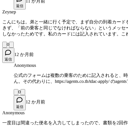
11 か月前
返信
Zeynep
こんにちは。弟と一緒に行く予定で、まず自分の到着カード
きず、「前の乗客と同じでなければならない」というメッセ
しなかったためです。私のカードには記入されています。こ
0
12 か月前
返信
Anonymous
公式のフォームは複数の乗客のために記入されると、時
ん。その代わりに、https://agents.co.th/tdac-ap
0
12 か月前
返信
Anonymous
一度目は間違った便名を入力してしまったので、書類を2回