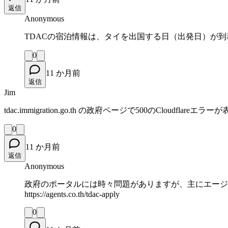
返信
Anonymous
TDACの宿泊情報は、タイを出国する日（出発日）が
0
11 か月前
返信
Jim
tdac.immigration.go.th の政府ページで500のClou
0
11 か月前
返信
Anonymous
政府のポータルには時々問題がありますが、主にエージ
https://agents.co.th/tdac-apply
0