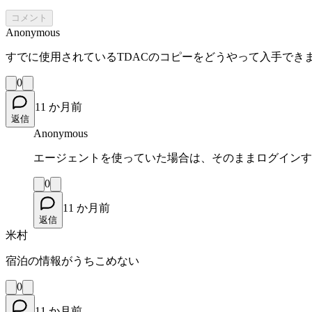
コメント
Anonymous
すでに使用されているTDACのコピーをどうやって入手できます
0
11 か月前
返信
Anonymous
エージェントを使っていた場合は、そのままログインするか、s
0
11 か月前
返信
米村
宿泊の情報がうちこめない
0
11 か月前