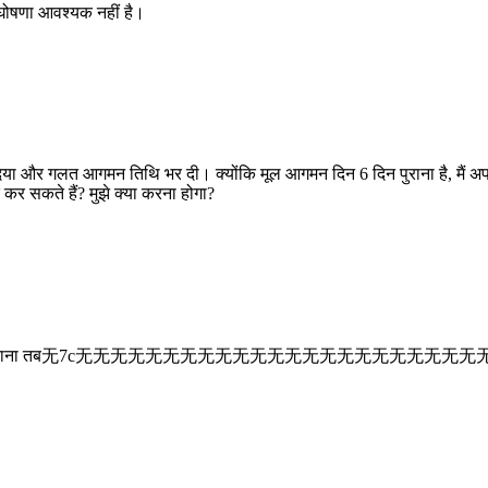
य घोषणा आवश्यक नहीं है।
दिया और गलत आगमन तिथि भर दी। क्योंकि मूल आगमन दिन 6 दिन पुराना है, मैं अपन
 कर सकते हैं? मुझे क्या करना होगा?
 जमा करना चाहिए। पुराना तब无7c无无无无无无无无无无无