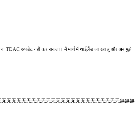
ा TDAC अपडेट नहीं कर सकता। मैं मार्च में थाईलैंड जा रहा हूं और अब मुझे
无无无无无无无无无无无无无无无无无无无无无无无无无无无无无无无无无无无无无無無無